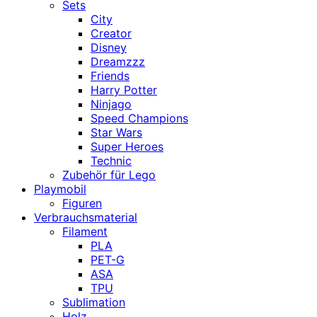
Sets
City
Creator
Disney
Dreamzzz
Friends
Harry Potter
Ninjago
Speed Champions
Star Wars
Super Heroes
Technic
Zubehör für Lego
Playmobil
Figuren
Verbrauchsmaterial
Filament
PLA
PET-G
ASA
TPU
Sublimation
Holz