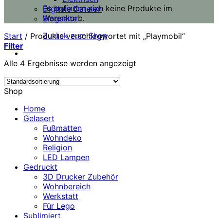
Es befinden sich keine Produkte im
Digitale Dateien
Warenkorb.
Blogseite
Zurück zum Shop
Start
/
Produkte verschlagwortet mit „Playmobil“
Filter
Alle 4 Ergebnisse werden angezeigt
Shop
Home
Gelasert
Fußmatten
Wohndeko
Religion
LED Lampen
Gedruckt
3D Drucker Zubehör
Wohnbereich
Werkstatt
Für Lego
Sublimiert