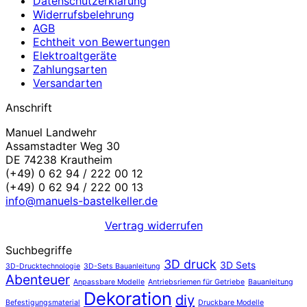
Datenschutzerklärung
Widerrufsbelehrung
AGB
Echtheit von Bewertungen
Elektroaltgeräte
Zahlungsarten
Versandarten
Anschrift
Manuel Landwehr
Assamstadter Weg 30
DE 74238 Krautheim
(+49) 0 62 94 / 222 00 12
(+49) 0 62 94 / 222 00 13
info@manuels-bastelkeller.de
Vertrag widerrufen
Suchbegriffe
3D druck
3D Sets
3D-Drucktechnologie
3D-Sets Bauanleitung
Abenteuer
Anpassbare Modelle
Antriebsriemen für Getriebe
Bauanleitung
Dekoration
diy
Befestigungsmaterial
Druckbare Modelle