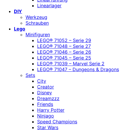
Linearlager
DIY
Werkzeug
Schrauben
Lego
Minifiguren
LEGO® 71052 – Serie 29
LEGO® 71048 – Serie 27
LEGO® 71046 – Serie 26
LEGO® 71045 – Serie 25
LEGO® 71039 – Marvel Serie 2
LEGO® 71047 – Dungeons & Dragons
Sets
City
Creator
Disney
Dreamzzz
Friends
Harry Potter
Ninjago
Speed Champions
Star Wars