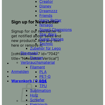
Creator
Disney
Dreamzzz
Friends
Harry Potter
Sign up for Newsletter
Ninjago
Speed Champions
Signup for our newsletter to
Star Wars
get notified about sales and
Super Heroes
new products. Add any text
Technic
here or remove it.
Zubehör für Lego
Playmobil
[contact-form-7 id="7042"
Figuren
title="Newsletter Vertical"]
Verbrauchsmaterial
Filament
Anmelden
PLA
PET-G
Warenkorb /
0,00
€
ASA
TPU
Sublimation
Holz
Schiefer
Elektrisch