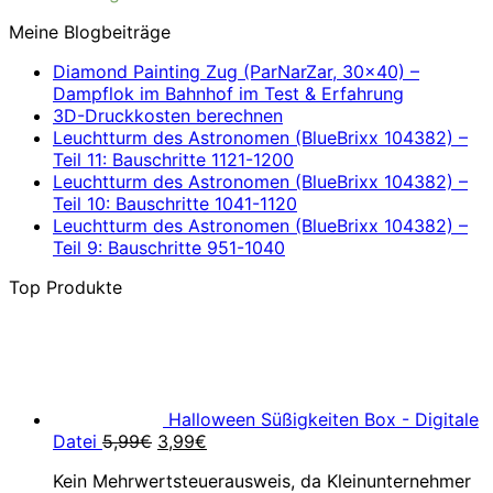
Meine Blogbeiträge
Diamond Painting Zug (ParNarZar, 30×40) –
Dampflok im Bahnhof im Test & Erfahrung
3D-Druckkosten berechnen
Leuchtturm des Astronomen (BlueBrixx 104382) –
Teil 11: Bauschritte 1121-1200
Leuchtturm des Astronomen (BlueBrixx 104382) –
Teil 10: Bauschritte 1041-1120
Leuchtturm des Astronomen (BlueBrixx 104382) –
Teil 9: Bauschritte 951-1040
Top Produkte
Halloween Süßigkeiten Box - Digitale
Ursprünglicher
Aktueller
Datei
5,99
€
3,99
€
Preis
Preis
Kein Mehrwertsteuerausweis, da Kleinunternehmer
war:
ist: