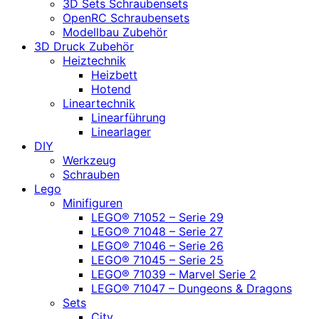
3D Sets Schraubensets
OpenRC Schraubensets
Modellbau Zubehör
3D Druck Zubehör
Heiztechnik
Heizbett
Hotend
Lineartechnik
Linearführung
Linearlager
DIY
Werkzeug
Schrauben
Lego
Minifiguren
LEGO® 71052 – Serie 29
LEGO® 71048 – Serie 27
LEGO® 71046 – Serie 26
LEGO® 71045 – Serie 25
LEGO® 71039 – Marvel Serie 2
LEGO® 71047 – Dungeons & Dragons
Sets
City