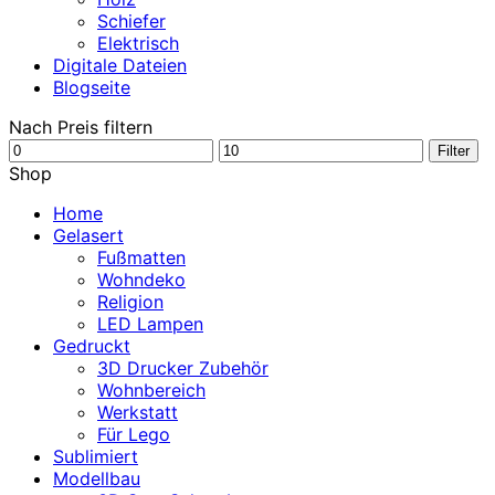
Schiefer
Elektrisch
Digitale Dateien
Blogseite
Nach Preis filtern
Min.
Max.
Filter
Preis
Preis
Shop
Home
Gelasert
Fußmatten
Wohndeko
Religion
LED Lampen
Gedruckt
3D Drucker Zubehör
Wohnbereich
Werkstatt
Für Lego
Sublimiert
Modellbau