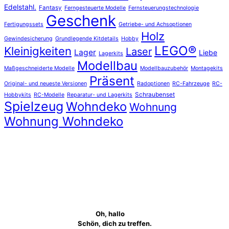
Edelstahl.
Fantasy
Ferngesteuerte Modelle
Fernsteuerungstechnologie
Geschenk
Fertigungssets
Getriebe- und Achsoptionen
Holz
Gewindesicherung
Grundlegende Kitdetails
Hobby
LEGO®
Kleinigkeiten
Laser
Lager
Liebe
Lagerkits
Modellbau
Maßgeschneiderte Modelle
Modellbauzubehör
Montagekits
Präsent
Original- und neueste Versionen
Radoptionen
RC-Fahrzeuge
RC-
Schraubenset
Hobbykits
RC-Modelle
Reparatur- und Lagerkits
Spielzeug
Wohndeko
Wohnung
Wohnung Wohndeko
Oh, hallo
Schön, dich zu treffen.