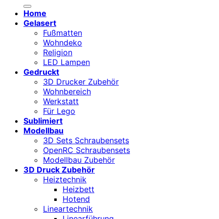
nach:
Home
Gelasert
Fußmatten
Wohndeko
Religion
LED Lampen
Gedruckt
3D Drucker Zubehör
Wohnbereich
Werkstatt
Für Lego
Sublimiert
Modellbau
3D Sets Schraubensets
OpenRC Schraubensets
Modellbau Zubehör
3D Druck Zubehör
Heiztechnik
Heizbett
Hotend
Lineartechnik
Linearführung