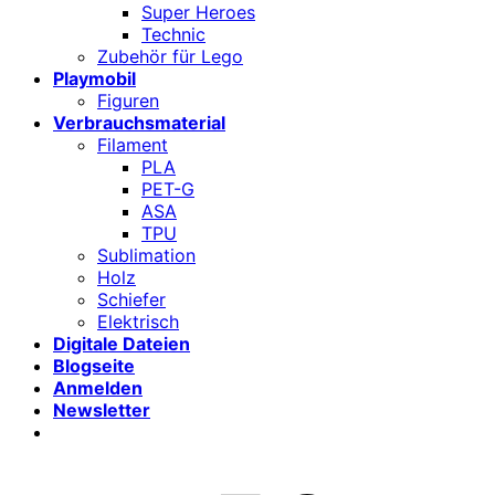
Super Heroes
Technic
Zubehör für Lego
Playmobil
Figuren
Verbrauchsmaterial
Filament
PLA
PET-G
ASA
TPU
Sublimation
Holz
Schiefer
Elektrisch
Digitale Dateien
Blogseite
Anmelden
Newsletter