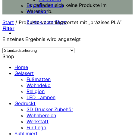
Es befinden sich keine Produkte im
Digitale Dateien
Warenkorb.
Blogseite
Zurück zum Shop
Start
/
Produkte verschlagwortet mit „präzises PLA“
Filter
Einzelnes Ergebnis wird angezeigt
Shop
Home
Gelasert
Fußmatten
Wohndeko
Religion
LED Lampen
Gedruckt
3D Drucker Zubehör
Wohnbereich
Werkstatt
Für Lego
Sublimiert