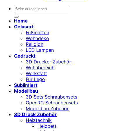
Suchen
nach:
Home
Gelasert
Fußmatten
Wohndeko
Religion
LED Lampen
Gedruckt
3D Drucker Zubehör
Wohnbereich
Werkstatt
Für Lego
Sublimiert
Modellbau
3D Sets Schraubensets
OpenRC Schraubensets
Modellbau Zubehör
3D Druck Zubehör
Heiztechnik
Heizbett