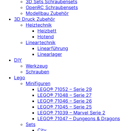
3D Sets Schraubensets
OpenRC Schraubensets
Modellbau Zubehör
3D Druck Zubehör
Heiztechnik
Heizbett
Hotend
Lineartechnik
Linearführung
Linearlager
DIY
Werkzeug
Schrauben
Lego
Minifiguren
LEGO® 71052 – Serie 29
LEGO® 71048 – Serie 27
LEGO® 71046 – Serie 26
LEGO® 71045 – Serie 25
LEGO® 71039 – Marvel Serie 2
LEGO® 71047 – Dungeons & Dragons
Sets
City