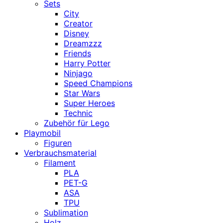
Sets
City
Creator
Disney
Dreamzzz
Friends
Harry Potter
Ninjago
Speed Champions
Star Wars
Super Heroes
Technic
Zubehör für Lego
Playmobil
Figuren
Verbrauchsmaterial
Filament
PLA
PET-G
ASA
TPU
Sublimation
Holz