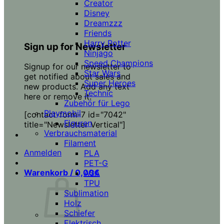
Creator
Disney
Dreamzzz
Friends
Harry Potter
Sign up for Newsletter
Ninjago
Speed Champions
Signup for our newsletter to
Star Wars
get notified about sales and
Super Heroes
new products. Add any text
Technic
here or remove it.
Zubehör für Lego
Playmobil
[contact-form-7 id="7042"
Figuren
title="Newsletter Vertical"]
Verbrauchsmaterial
Filament
Anmelden
PLA
PET-G
Warenkorb /
0,00
€
ASA
TPU
Sublimation
Holz
Schiefer
Elektrisch