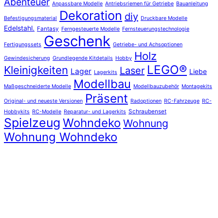
Abenteuer
Anpassbare Modelle
Antriebsriemen für Getriebe
Bauanleitung
Dekoration
diy
Befestigungsmaterial
Druckbare Modelle
Edelstahl.
Fantasy
Ferngesteuerte Modelle
Fernsteuerungstechnologie
Geschenk
Fertigungssets
Getriebe- und Achsoptionen
Holz
Gewindesicherung
Grundlegende Kitdetails
Hobby
LEGO®
Kleinigkeiten
Laser
Lager
Liebe
Lagerkits
Modellbau
Maßgeschneiderte Modelle
Modellbauzubehör
Montagekits
Präsent
Original- und neueste Versionen
Radoptionen
RC-Fahrzeuge
RC-
Schraubenset
Hobbykits
RC-Modelle
Reparatur- und Lagerkits
Spielzeug
Wohndeko
Wohnung
Wohnung Wohndeko