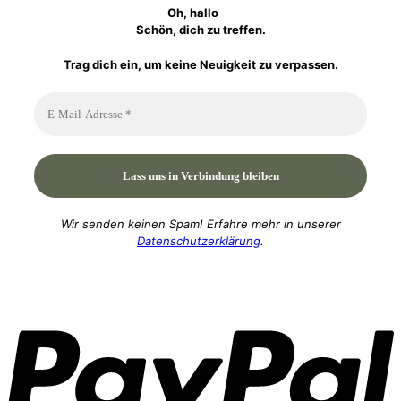
Oh, hallo
Schön, dich zu treffen.
Trag dich ein, um keine Neuigkeit zu verpassen.
Wir senden keinen Spam! Erfahre mehr in unserer
Datenschutzerklärung
.
P