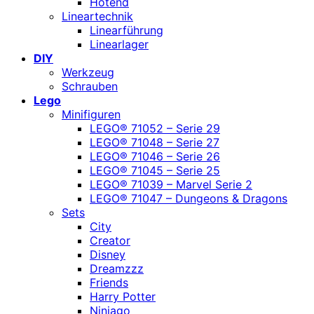
Hotend
Lineartechnik
Linearführung
Linearlager
DIY
Werkzeug
Schrauben
Lego
Minifiguren
LEGO® 71052 – Serie 29
LEGO® 71048 – Serie 27
LEGO® 71046 – Serie 26
LEGO® 71045 – Serie 25
LEGO® 71039 – Marvel Serie 2
LEGO® 71047 – Dungeons & Dragons
Sets
City
Creator
Disney
Dreamzzz
Friends
Harry Potter
Ninjago