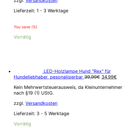
zzgl.
Versandkosten
Lieferzeit:
1 - 3 Werktage
You save
(
%)
Vorrätig
LED-Holzlampe Hund "Rex" für
Ursprünglic
Aktue
Hundeliebhaber, pesonalisierbar
39,99
€
34,99
€
Preis
Preis
Kein Mehrwertsteuerausweis, da Kleinunternehmer
war:
ist:
nach §19 (1) UStG.
39,99€
34,9
zzgl.
Versandkosten
Lieferzeit:
3 - 5 Werktage
Vorrätig