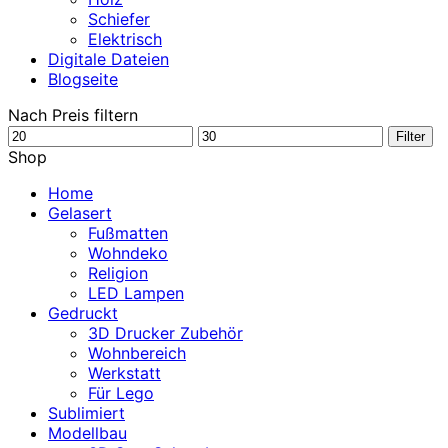
Schiefer
Elektrisch
Digitale Dateien
Blogseite
Nach Preis filtern
Min.
Max.
Filter
Preis
Preis
Shop
Home
Gelasert
Fußmatten
Wohndeko
Religion
LED Lampen
Gedruckt
3D Drucker Zubehör
Wohnbereich
Werkstatt
Für Lego
Sublimiert
Modellbau