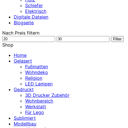
Schiefer
Elektrisch
Digitale Dateien
Blogseite
Nach Preis filtern
Min.
Max.
Filter
Preis
Preis
Shop
Home
Gelasert
Fußmatten
Wohndeko
Religion
LED Lampen
Gedruckt
3D Drucker Zubehör
Wohnbereich
Werkstatt
Für Lego
Sublimiert
Modellbau