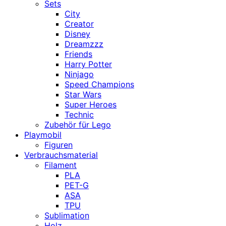
Sets
City
Creator
Disney
Dreamzzz
Friends
Harry Potter
Ninjago
Speed Champions
Star Wars
Super Heroes
Technic
Zubehör für Lego
Playmobil
Figuren
Verbrauchsmaterial
Filament
PLA
PET-G
ASA
TPU
Sublimation
Holz