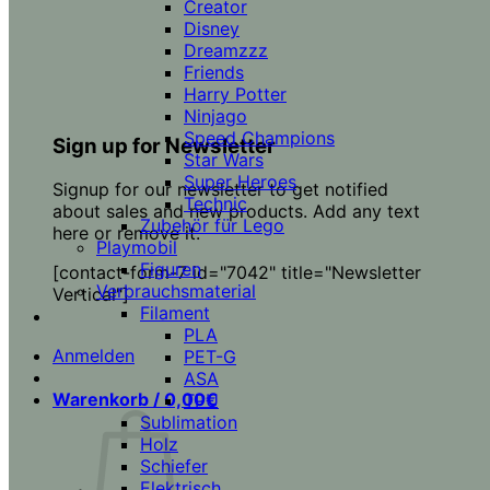
Creator
Disney
Dreamzzz
Friends
Harry Potter
Ninjago
Speed Champions
Sign up for Newsletter
Star Wars
Super Heroes
Signup for our newsletter to get notified
Technic
about sales and new products. Add any text
Zubehör für Lego
here or remove it.
Playmobil
Figuren
[contact-form-7 id="7042" title="Newsletter
Verbrauchsmaterial
Vertical"]
Filament
PLA
Anmelden
PET-G
ASA
Warenkorb /
0,00
€
TPU
Sublimation
Holz
Schiefer
Elektrisch