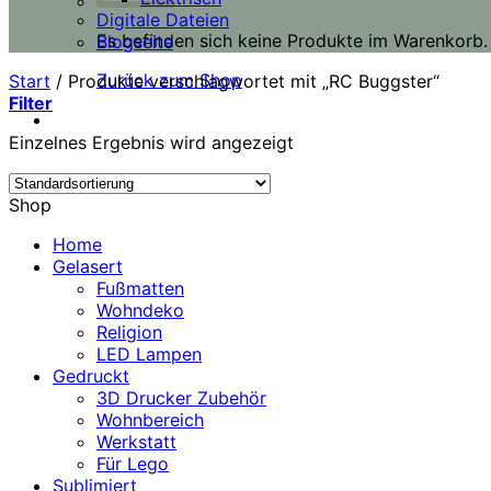
Digitale Dateien
Es befinden sich keine Produkte im Warenkorb.
Blogseite
Zurück zum Shop
Start
/
Produkte verschlagwortet mit „RC Buggster“
Filter
Einzelnes Ergebnis wird angezeigt
Shop
Home
Gelasert
Fußmatten
Wohndeko
Religion
LED Lampen
Gedruckt
3D Drucker Zubehör
Wohnbereich
Werkstatt
Für Lego
Sublimiert