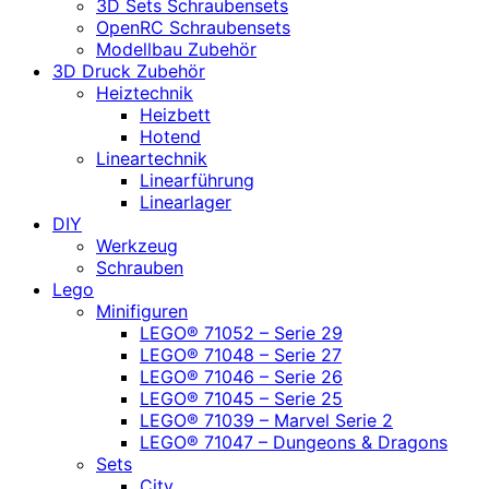
3D Sets Schraubensets
OpenRC Schraubensets
Modellbau Zubehör
3D Druck Zubehör
Heiztechnik
Heizbett
Hotend
Lineartechnik
Linearführung
Linearlager
DIY
Werkzeug
Schrauben
Lego
Minifiguren
LEGO® 71052 – Serie 29
LEGO® 71048 – Serie 27
LEGO® 71046 – Serie 26
LEGO® 71045 – Serie 25
LEGO® 71039 – Marvel Serie 2
LEGO® 71047 – Dungeons & Dragons
Sets
City