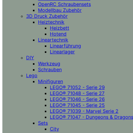
OpenRC Schraubensets
Modellbau Zubehör
3D Druck Zubehör
Heiztechnik
Heizbett
Hotend
Lineartechnik
Linearführung
Linearlager
DIY
Werkzeug
Schrauben
Lego
Minifiguren
LEGO® 71052 - Serie 29
LEGO® 71048 - Serie 27
LEGO® 71046 - Serie 26
LEGO® 71045 - Serie 25
LEGO® 71039 - Marvel Serie 2
LEGO® 71047 - Dungeons & Dragon
Sets
City