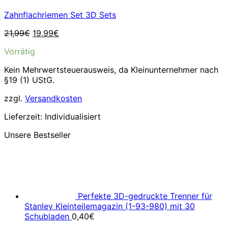
Zahnflachriemen Set 3D Sets
Ursprünglicher
Aktueller
21,99
€
19,99
€
Preis
Preis
Vorrätig
war:
ist:
21,99€
19,99€.
Kein Mehrwertsteuerausweis, da Kleinunternehmer nach
§19 (1) UStG.
zzgl.
Versandkosten
Lieferzeit:
Individualisiert
Unsere Bestseller
Perfekte 3D-gedruckte Trenner für
Stanley Kleinteilemagazin (1-93-980) mit 30
Schubladen
0,40
€