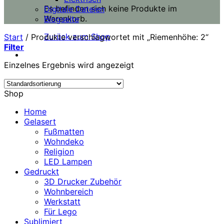
Es befinden sich keine Produkte im
Digitale Dateien
Warenkorb.
Blogseite
Zurück zum Shop
Start
/
Produkte verschlagwortet mit „Riemenhöhe: 2“
Filter
Einzelnes Ergebnis wird angezeigt
Shop
Home
Gelasert
Fußmatten
Wohndeko
Religion
LED Lampen
Gedruckt
3D Drucker Zubehör
Wohnbereich
Werkstatt
Für Lego
Sublimiert