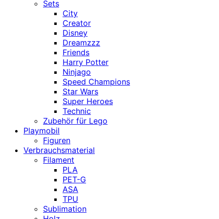
Sets
City
Creator
Disney
Dreamzzz
Friends
Harry Potter
Ninjago
Speed Champions
Star Wars
Super Heroes
Technic
Zubehör für Lego
Playmobil
Figuren
Verbrauchsmaterial
Filament
PLA
PET-G
ASA
TPU
Sublimation
Holz