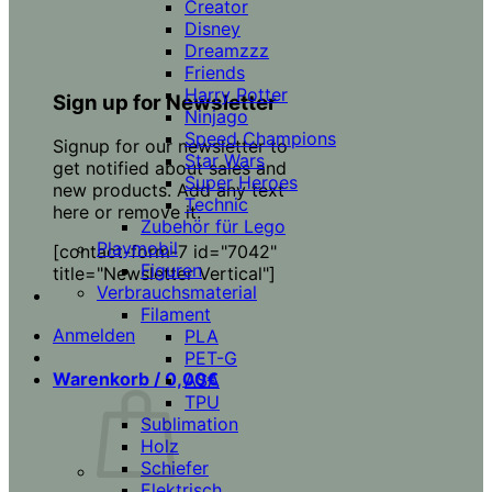
Creator
Disney
Dreamzzz
Friends
Harry Potter
Sign up for Newsletter
Ninjago
Speed Champions
Signup for our newsletter to
Star Wars
get notified about sales and
Super Heroes
new products. Add any text
Technic
here or remove it.
Zubehör für Lego
Playmobil
[contact-form-7 id="7042"
Figuren
title="Newsletter Vertical"]
Verbrauchsmaterial
Filament
Anmelden
PLA
PET-G
Warenkorb /
0,00
€
ASA
TPU
Sublimation
Holz
Schiefer
Elektrisch