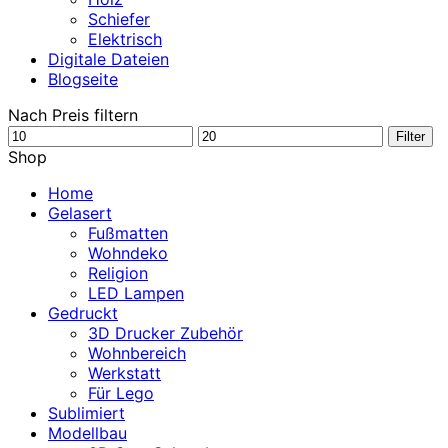
Schiefer
Elektrisch
Digitale Dateien
Blogseite
Nach Preis filtern
Min.
Max.
Filter
Preis
Preis
Shop
Home
Gelasert
Fußmatten
Wohndeko
Religion
LED Lampen
Gedruckt
3D Drucker Zubehör
Wohnbereich
Werkstatt
Für Lego
Sublimiert
Modellbau