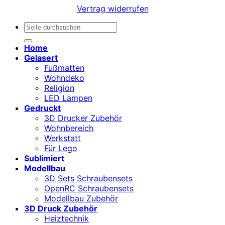
Vertrag widerrufen
Suchen
nach:
Home
Gelasert
Fußmatten
Wohndeko
Religion
LED Lampen
Gedruckt
3D Drucker Zubehör
Wohnbereich
Werkstatt
Für Lego
Sublimiert
Modellbau
3D Sets Schraubensets
OpenRC Schraubensets
Modellbau Zubehör
3D Druck Zubehör
Heiztechnik