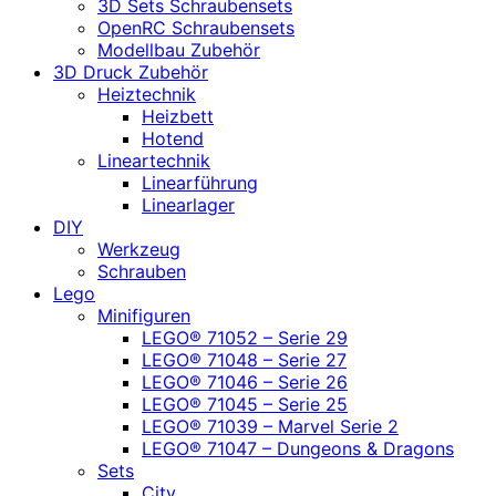
3D Sets Schraubensets
OpenRC Schraubensets
Modellbau Zubehör
3D Druck Zubehör
Heiztechnik
Heizbett
Hotend
Lineartechnik
Linearführung
Linearlager
DIY
Werkzeug
Schrauben
Lego
Minifiguren
LEGO® 71052 – Serie 29
LEGO® 71048 – Serie 27
LEGO® 71046 – Serie 26
LEGO® 71045 – Serie 25
LEGO® 71039 – Marvel Serie 2
LEGO® 71047 – Dungeons & Dragons
Sets
City