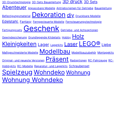
3D druck
3D Sets
3D-Drucktechnologie
3D-Sets Bauanleitung
Abenteuer
Anpassbare Modelle
Antriebsriemen für Getriebe
Bauanleitung
Dekoration
diy
Befestigungsmaterial
Druckbare Modelle
Edelstahl.
Fantasy
Ferngesteuerte Modelle
Fernsteuerungstechnologie
Geschenk
Fertigungssets
Getriebe- und Achsoptionen
Holz
Gewindesicherung
Grundlegende Kitdetails
Hobby
LEGO®
Kleinigkeiten
Laser
Lager
Liebe
Lagerkits
Modellbau
Maßgeschneiderte Modelle
Modellbauzubehör
Montagekits
Präsent
Original- und neueste Versionen
Radoptionen
RC-Fahrzeuge
RC-
Schraubenset
Hobbykits
RC-Modelle
Reparatur- und Lagerkits
Spielzeug
Wohndeko
Wohnung
Wohnung Wohndeko