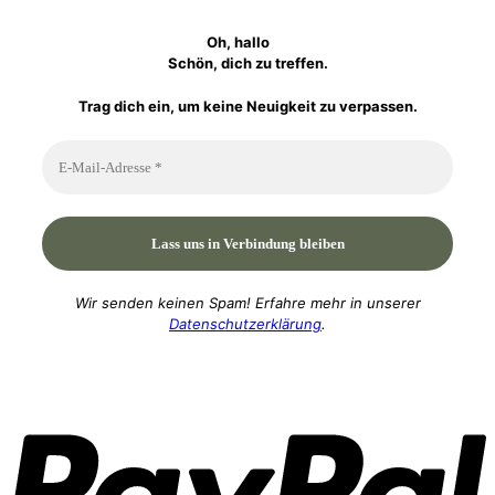
Oh, hallo
Schön, dich zu treffen.
Trag dich ein, um keine Neuigkeit zu verpassen.
Wir senden keinen Spam! Erfahre mehr in unserer
Datenschutzerklärung
.
P