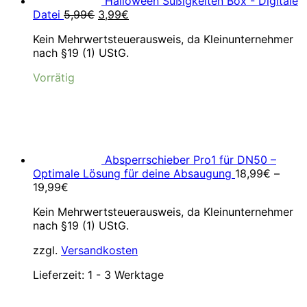
Halloween Süßigkeiten Box - Digitale
Ursprünglicher
Aktueller
Datei
5,99
€
3,99
€
Preis
Preis
Kein Mehrwertsteuerausweis, da Kleinunternehmer
war:
ist:
nach §19 (1) UStG.
5,99€
3,99€.
Vorrätig
Absperrschieber Pro1 für DN50 –
Optimale Lösung für deine Absaugung
18,99
€
–
19,99
€
Kein Mehrwertsteuerausweis, da Kleinunternehmer
nach §19 (1) UStG.
zzgl.
Versandkosten
Lieferzeit:
1 - 3 Werktage