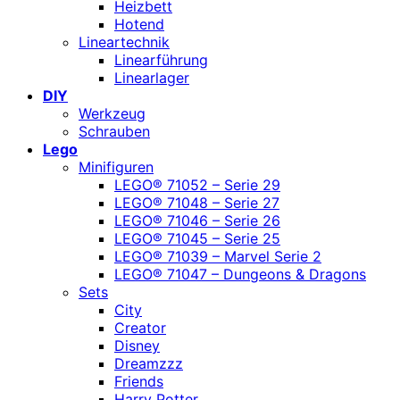
Heizbett
Hotend
Lineartechnik
Linearführung
Linearlager
DIY
Werkzeug
Schrauben
Lego
Minifiguren
LEGO® 71052 – Serie 29
LEGO® 71048 – Serie 27
LEGO® 71046 – Serie 26
LEGO® 71045 – Serie 25
LEGO® 71039 – Marvel Serie 2
LEGO® 71047 – Dungeons & Dragons
Sets
City
Creator
Disney
Dreamzzz
Friends
Harry Potter