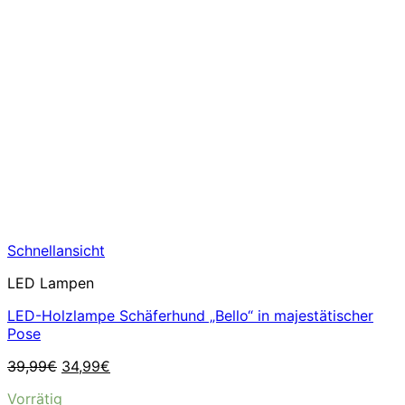
Schnellansicht
LED Lampen
LED-Holzlampe Schäferhund „Bello“ in majestätischer
Pose
Ursprünglicher
Aktueller
39,99
€
34,99
€
Preis
Preis
Vorrätig
war:
ist: