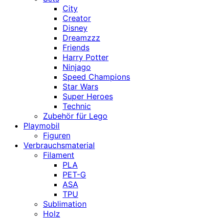
City
Creator
Disney
Dreamzzz
Friends
Harry Potter
Ninjago
Speed Champions
Star Wars
Super Heroes
Technic
Zubehör für Lego
Playmobil
Figuren
Verbrauchsmaterial
Filament
PLA
PET-G
ASA
TPU
Sublimation
Holz