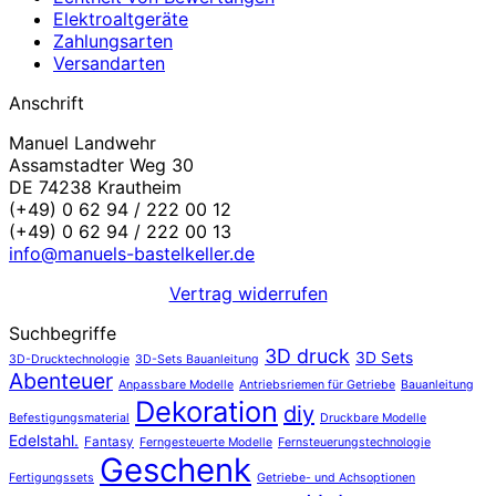
Elektroaltgeräte
Zahlungsarten
Versandarten
Anschrift
Manuel Landwehr
Assamstadter Weg 30
DE 74238 Krautheim
(+49) 0 62 94 / 222 00 12
(+49) 0 62 94 / 222 00 13
info@manuels-bastelkeller.de
Vertrag widerrufen
Suchbegriffe
3D druck
3D Sets
3D-Drucktechnologie
3D-Sets Bauanleitung
Abenteuer
Anpassbare Modelle
Antriebsriemen für Getriebe
Bauanleitung
Dekoration
diy
Befestigungsmaterial
Druckbare Modelle
Edelstahl.
Fantasy
Ferngesteuerte Modelle
Fernsteuerungstechnologie
Geschenk
Fertigungssets
Getriebe- und Achsoptionen