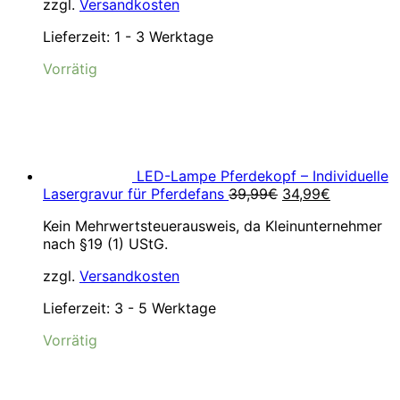
zzgl.
Versandkosten
Lieferzeit:
1 - 3 Werktage
Vorrätig
LED-Lampe Pferdekopf – Individuelle
Ursprünglicher
Aktueller
Lasergravur für Pferdefans
39,99
€
34,99
€
Preis
Preis
Kein Mehrwertsteuerausweis, da Kleinunternehmer
war:
ist:
nach §19 (1) UStG.
39,99€
34,99€.
zzgl.
Versandkosten
Lieferzeit:
3 - 5 Werktage
Vorrätig