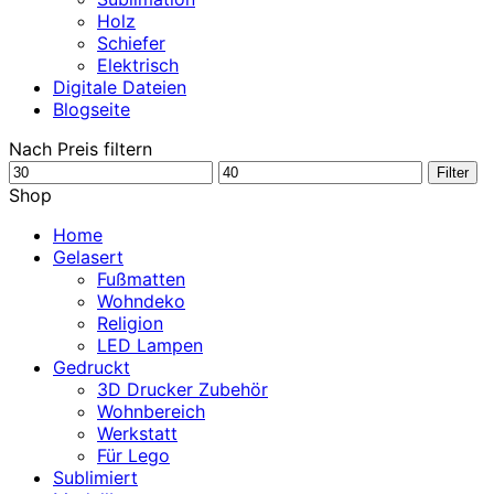
Holz
Schiefer
Elektrisch
Digitale Dateien
Blogseite
Nach Preis filtern
Min.
Max.
Filter
Preis
Preis
Shop
Home
Gelasert
Fußmatten
Wohndeko
Religion
LED Lampen
Gedruckt
3D Drucker Zubehör
Wohnbereich
Werkstatt
Für Lego
Sublimiert