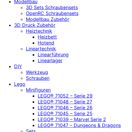
Modellbau
3D Sets Schraubensets
OpenRC Schraubensets
Modellbau Zubehör
3D Druck Zubehör
Heiztechnik
Heizbett
Hotend
Lineartechnik
Linearführung
Linearlager
DIY
Werkzeug
Schrauben
Lego
Minifiguren
LEGO® 71052 – Serie 29
LEGO® 71048 – Serie 27
LEGO® 71046 – Serie 26
LEGO® 71045 – Serie 25
LEGO® 71039 – Marvel Serie 2
LEGO® 71047 – Dungeons & Dragons
Sets