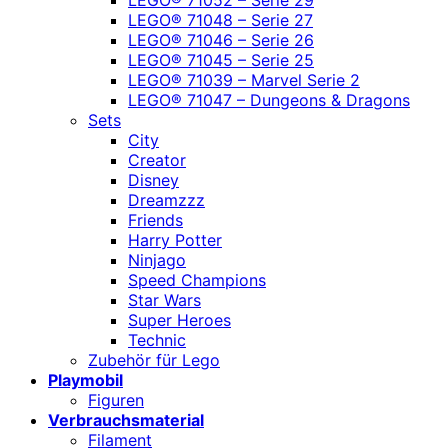
LEGO® 71048 – Serie 27
LEGO® 71046 – Serie 26
LEGO® 71045 – Serie 25
LEGO® 71039 – Marvel Serie 2
LEGO® 71047 – Dungeons & Dragons
Sets
City
Creator
Disney
Dreamzzz
Friends
Harry Potter
Ninjago
Speed Champions
Star Wars
Super Heroes
Technic
Zubehör für Lego
Playmobil
Figuren
Verbrauchsmaterial
Filament