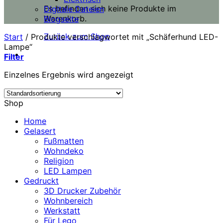
Es befinden sich keine Produkte im
Digitale Dateien
Warenkorb.
Blogseite
Zurück zum Shop
Start
/
Produkte verschlagwortet mit „Schäferhund LED-
Lampe“
Filter
Einzelnes Ergebnis wird angezeigt
Shop
Home
Gelasert
Fußmatten
Wohndeko
Religion
LED Lampen
Gedruckt
3D Drucker Zubehör
Wohnbereich
Werkstatt
Für Lego