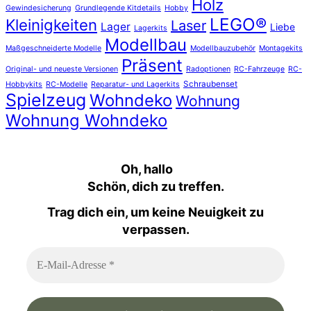
Holz
Gewindesicherung
Grundlegende Kitdetails
Hobby
LEGO®
Kleinigkeiten
Laser
Lager
Liebe
Lagerkits
Modellbau
Maßgeschneiderte Modelle
Modellbauzubehör
Montagekits
Präsent
Original- und neueste Versionen
Radoptionen
RC-Fahrzeuge
RC-
Schraubenset
Hobbykits
RC-Modelle
Reparatur- und Lagerkits
Spielzeug
Wohndeko
Wohnung
Wohnung Wohndeko
Oh, hallo
Schön, dich zu treffen.
Trag dich ein, um keine Neuigkeit zu
verpassen.