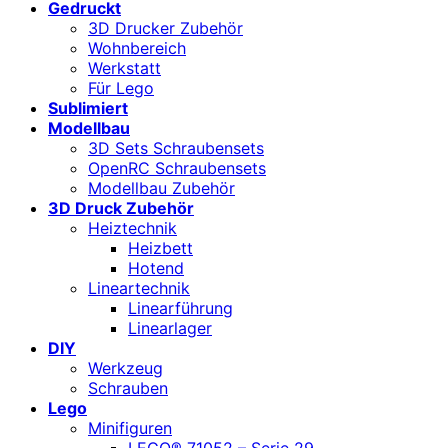
Gedruckt
3D Drucker Zubehör
Wohnbereich
Werkstatt
Für Lego
Sublimiert
Modellbau
3D Sets Schraubensets
OpenRC Schraubensets
Modellbau Zubehör
3D Druck Zubehör
Heiztechnik
Heizbett
Hotend
Lineartechnik
Linearführung
Linearlager
DIY
Werkzeug
Schrauben
Lego
Minifiguren
LEGO® 71052 – Serie 29