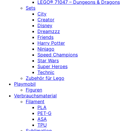
LEGO® 71047 – Dungeons & Dragons
Sets
City
Creator
Disney
Dreamzzz
Friends
Harry Potter
Ninjago
Speed Champions
Star Wars
Super Heroes
Technic
Zubehör für Lego
Playmobil
Figuren
Verbrauchsmaterial
Filament
PLA
PET-G
ASA
TPU
Sublimation