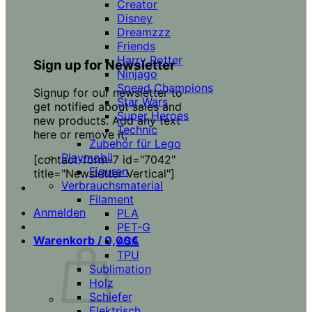
Creator
Disney
Dreamzzz
Friends
Harry Potter
Sign up for Newsletter
Ninjago
Speed Champions
Signup for our newsletter to
Star Wars
get notified about sales and
Super Heroes
new products. Add any text
Technic
here or remove it.
Zubehör für Lego
Playmobil
[contact-form-7 id="7042"
Figuren
title="Newsletter Vertical"]
Verbrauchsmaterial
Filament
Anmelden
PLA
PET-G
Warenkorb /
0,00
€
ASA
TPU
Sublimation
Holz
Schiefer
Elektrisch