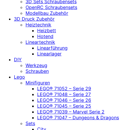
3D Sets Schraubensets
OpenRC Schraubensets
Modellbau Zubehör
3D Druck Zubehör
Heiztechnik
Heizbett
Hotend
Lineartechnik
Linearführung
Linearlager
DIY
Werkzeug
Schrauben
Lego
Minifiguren
LEGO® 71052 – Serie 29
LEGO® 71048 – Serie 27
LEGO® 71046 – Serie 26
LEGO® 71045 – Serie 25
LEGO® 71039 – Marvel Serie 2
LEGO® 71047 – Dungeons & Dragons
Sets
City