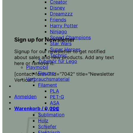
Creator
Disney
Dreamzzz
Friends
Harry Potter
Ninjago
Speed Champions
Sign up for Newsletter
Star Wars
Super Heroes
Signup for our newsletter to get notified
Technic
about sales and new products. Add any text
Zubehör für Lego
here or remove it.
Playmobil
Figuren
[contact-form-7 id="7042" title="Newsletter
Verbrauchsmaterial
Vertical"]
Filament
PLA
Anmelden
PET-G
ASA
Warenkorb /
0,00
€
TPU
Sublimation
Holz
Schiefer
Elektrisch