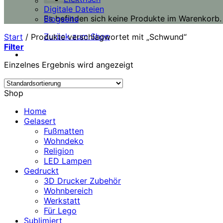
Digitale Dateien
Es befinden sich keine Produkte im Warenkorb.
Blogseite
Zurück zum Shop
Start
/
Produkte verschlagwortet mit „Schwund“
Filter
Einzelnes Ergebnis wird angezeigt
Shop
Home
Gelasert
Fußmatten
Wohndeko
Religion
LED Lampen
Gedruckt
3D Drucker Zubehör
Wohnbereich
Werkstatt
Für Lego
Sublimiert