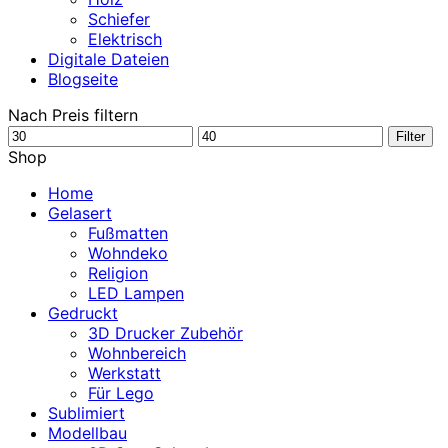
Schiefer
Elektrisch
Digitale Dateien
Blogseite
Nach Preis filtern
Min.
Max.
Filter
Preis
Preis
Shop
Home
Gelasert
Fußmatten
Wohndeko
Religion
LED Lampen
Gedruckt
3D Drucker Zubehör
Wohnbereich
Werkstatt
Für Lego
Sublimiert
Modellbau