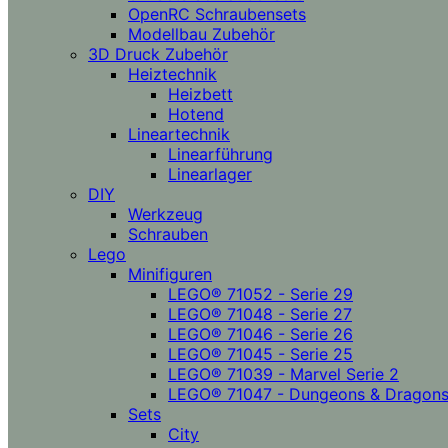
OpenRC Schraubensets
Modellbau Zubehör
3D Druck Zubehör
Heiztechnik
Heizbett
Hotend
Lineartechnik
Linearführung
Linearlager
DIY
Werkzeug
Schrauben
Lego
Minifiguren
LEGO® 71052 - Serie 29
LEGO® 71048 - Serie 27
LEGO® 71046 - Serie 26
LEGO® 71045 - Serie 25
LEGO® 71039 - Marvel Serie 2
LEGO® 71047 - Dungeons & Dragon
Sets
City