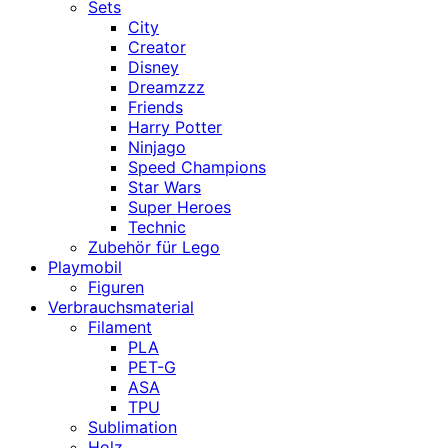
Sets
City
Creator
Disney
Dreamzzz
Friends
Harry Potter
Ninjago
Speed Champions
Star Wars
Super Heroes
Technic
Zubehör für Lego
Playmobil
Figuren
Verbrauchsmaterial
Filament
PLA
PET-G
ASA
TPU
Sublimation
Holz