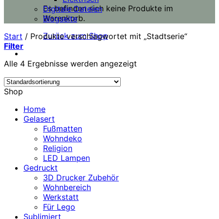
Es befinden sich keine Produkte im
Digitale Dateien
Warenkorb.
Blogseite
Zurück zum Shop
Start
/
Produkte verschlagwortet mit „Stadtserie“
Filter
Alle 4 Ergebnisse werden angezeigt
Shop
Home
Gelasert
Fußmatten
Wohndeko
Religion
LED Lampen
Gedruckt
3D Drucker Zubehör
Wohnbereich
Werkstatt
Für Lego
Sublimiert