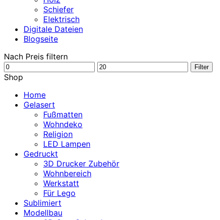
Schiefer
Elektrisch
Digitale Dateien
Blogseite
Nach Preis filtern
Min.
Max.
Filter
Preis
Preis
Shop
Home
Gelasert
Fußmatten
Wohndeko
Religion
LED Lampen
Gedruckt
3D Drucker Zubehör
Wohnbereich
Werkstatt
Für Lego
Sublimiert
Modellbau