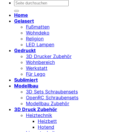
Suchen
nach:
Home
Gelasert
Fußmatten
Wohndeko
Religion
LED Lampen
Gedruckt
3D Drucker Zubehör
Wohnbereich
Werkstatt
Für Lego
Sublimiert
Modellbau
3D Sets Schraubensets
OpenRC Schraubensets
Modellbau Zubehör
3D Druck Zubehör
Heiztechnik
Heizbett
Hotend