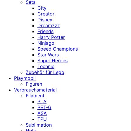
Sets
City
Creator
Disney
Dreamzzz
Friends
Harry Potter
Ninjago
Speed Champions
Star Wars
Super Heroes
Technic
Zubehör für Lego
Playmobil
Figuren
Verbrauchsmaterial
Filament
PLA
PET-G
ASA
TPU
Sublimation
Holz