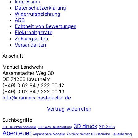
Impressum
Datenschutzerklärung
Widerrufsbelehrung
AGB
Echtheit von Bewertungen
Elektroaltgeräte
Zahlungsarten
Versandarten
Anschrift
Manuel Landwehr
Assamstadter Weg 30
DE 74238 Krautheim
(+49) 0 62 94 / 222 00 12
(+49) 0 62 94 / 222 00 13
info@manuels-bastelkeller.de
Vertrag widerrufen
Suchbegriffe
3D druck
3D Sets
3D-Drucktechnologie
3D-Sets Bauanleitung
Abenteuer
Anpassbare Modelle
Antriebsriemen für Getriebe
Bauanleitung