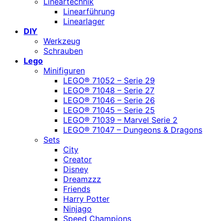
Lineartechnik
Linearführung
Linearlager
DIY
Werkzeug
Schrauben
Lego
Minifiguren
LEGO® 71052 – Serie 29
LEGO® 71048 – Serie 27
LEGO® 71046 – Serie 26
LEGO® 71045 – Serie 25
LEGO® 71039 – Marvel Serie 2
LEGO® 71047 – Dungeons & Dragons
Sets
City
Creator
Disney
Dreamzzz
Friends
Harry Potter
Ninjago
Speed Champions