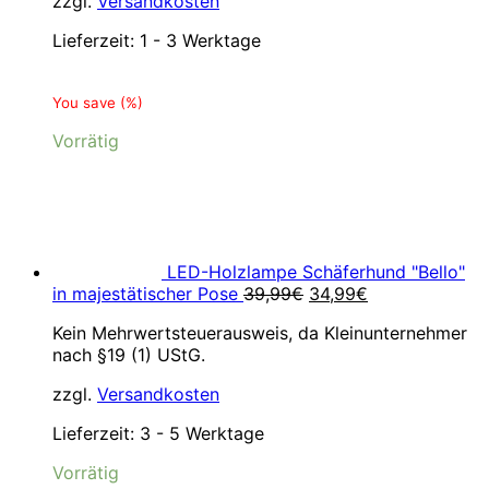
zzgl.
Versandkosten
Lieferzeit:
1 - 3 Werktage
You save
(
%)
Vorrätig
LED-Holzlampe Schäferhund "Bello"
Ursprünglicher
Aktueller
in majestätischer Pose
39,99
€
34,99
€
Preis
Preis
Kein Mehrwertsteuerausweis, da Kleinunternehmer
war:
ist:
nach §19 (1) UStG.
39,99€
34,99€.
zzgl.
Versandkosten
Lieferzeit:
3 - 5 Werktage
Vorrätig