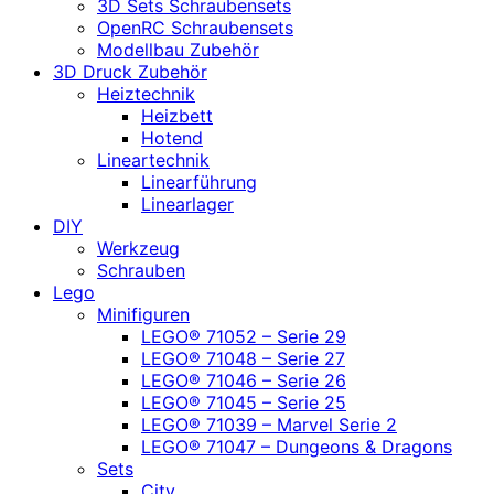
3D Sets Schraubensets
OpenRC Schraubensets
Modellbau Zubehör
3D Druck Zubehör
Heiztechnik
Heizbett
Hotend
Lineartechnik
Linearführung
Linearlager
DIY
Werkzeug
Schrauben
Lego
Minifiguren
LEGO® 71052 – Serie 29
LEGO® 71048 – Serie 27
LEGO® 71046 – Serie 26
LEGO® 71045 – Serie 25
LEGO® 71039 – Marvel Serie 2
LEGO® 71047 – Dungeons & Dragons
Sets
City