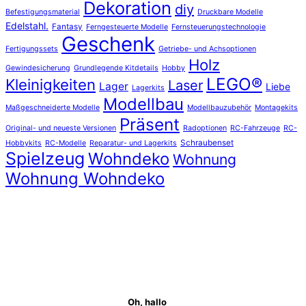
Dekoration
diy
Befestigungsmaterial
Druckbare Modelle
Edelstahl.
Fantasy
Ferngesteuerte Modelle
Fernsteuerungstechnologie
Geschenk
Fertigungssets
Getriebe- und Achsoptionen
Holz
Gewindesicherung
Grundlegende Kitdetails
Hobby
LEGO®
Kleinigkeiten
Laser
Lager
Liebe
Lagerkits
Modellbau
Maßgeschneiderte Modelle
Modellbauzubehör
Montagekits
Präsent
Original- und neueste Versionen
Radoptionen
RC-Fahrzeuge
RC-
Schraubenset
Hobbykits
RC-Modelle
Reparatur- und Lagerkits
Spielzeug
Wohndeko
Wohnung
Wohnung Wohndeko
Oh, hallo