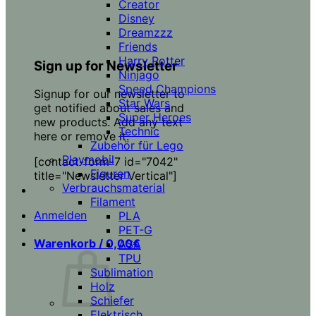
Creator
Disney
Dreamzzz
Friends
Harry Potter
Sign up for Newsletter
Ninjago
Speed Champions
Signup for our newsletter to
Star Wars
get notified about sales and
Super Heroes
new products. Add any text
Technic
here or remove it.
Zubehör für Lego
Playmobil
[contact-form-7 id="7042"
Figuren
title="Newsletter Vertical"]
Verbrauchsmaterial
Filament
Anmelden
PLA
PET-G
Warenkorb /
0,00
€
ASA
TPU
Sublimation
Holz
Schiefer
Elektrisch