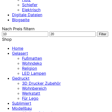
Schiefer
Elektrisch
Digitale Dateien
Blogseite
Nach Preis filtern
Min.
Max.
Filter
Preis
Preis
Shop
Home
Gelasert
Fußmatten
Wohndeko
Religion
LED Lampen
Gedruckt
3D Drucker Zubehör
Wohnbereich
Werkstatt
Für Lego
Sublimiert
Modellbau