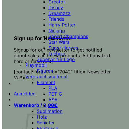
Creator
Disney
Dreamzzz
Friends
Harry Potter
Ninjago
Speed Champions
Sign up for Newsletter
Star Wars
Super Heroes
Signup for our newsletter to get notified
Technic
about sales and new products. Add any text
Zubehör für Lego
here or remove it.
Playmobil
Figuren
[contact-form-7 id="7042" title="Newsletter
Verbrauchsmaterial
Vertical"]
Filament
PLA
Anmelden
PET-G
ASA
Warenkorb /
0,00
€
TPU
Sublimation
Holz
Schiefer
Elektrisch