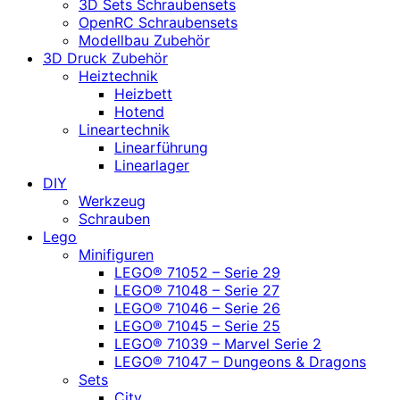
3D Sets Schraubensets
OpenRC Schraubensets
Modellbau Zubehör
3D Druck Zubehör
Heiztechnik
Heizbett
Hotend
Lineartechnik
Linearführung
Linearlager
DIY
Werkzeug
Schrauben
Lego
Minifiguren
LEGO® 71052 – Serie 29
LEGO® 71048 – Serie 27
LEGO® 71046 – Serie 26
LEGO® 71045 – Serie 25
LEGO® 71039 – Marvel Serie 2
LEGO® 71047 – Dungeons & Dragons
Sets
City