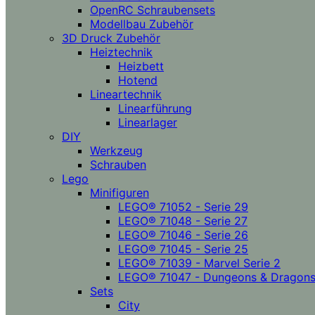
OpenRC Schraubensets
Modellbau Zubehör
3D Druck Zubehör
Heiztechnik
Heizbett
Hotend
Lineartechnik
Linearführung
Linearlager
DIY
Werkzeug
Schrauben
Lego
Minifiguren
LEGO® 71052 - Serie 29
LEGO® 71048 - Serie 27
LEGO® 71046 - Serie 26
LEGO® 71045 - Serie 25
LEGO® 71039 - Marvel Serie 2
LEGO® 71047 - Dungeons & Dragon
Sets
City