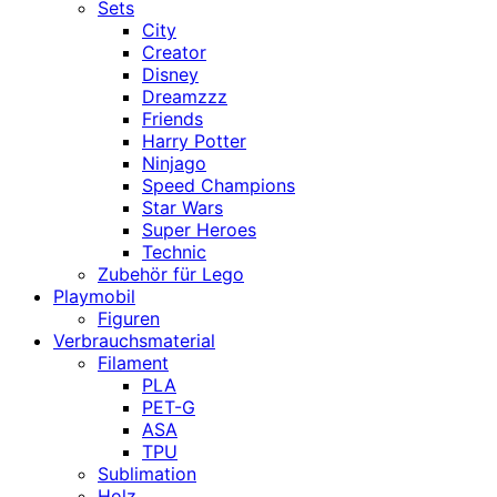
Sets
City
Creator
Disney
Dreamzzz
Friends
Harry Potter
Ninjago
Speed Champions
Star Wars
Super Heroes
Technic
Zubehör für Lego
Playmobil
Figuren
Verbrauchsmaterial
Filament
PLA
PET-G
ASA
TPU
Sublimation
Holz