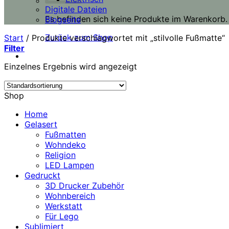
Digitale Dateien
Es befinden sich keine Produkte im Warenkorb.
Blogseite
Zurück zum Shop
Start
/
Produkte verschlagwortet mit „stilvolle Fußmatte“
Filter
Einzelnes Ergebnis wird angezeigt
Shop
Home
Gelasert
Fußmatten
Wohndeko
Religion
LED Lampen
Gedruckt
3D Drucker Zubehör
Wohnbereich
Werkstatt
Für Lego
Sublimiert