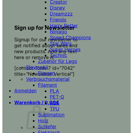
Creator
Disney
Dreamzzz
Friends
Harry Potter
Sign up for Newsletter
Ninjago
Speed Champions
Signup for our newsletter to
Star Wars
get notified about sales and
Super Heroes
new products. Add any text
Technic
here or remove it.
Zubehör für Lego
Playmobil
[contact-form-7 id="7042"
Figuren
title="Newsletter Vertical"]
Verbrauchsmaterial
Filament
Anmelden
PLA
PET-G
Warenkorb /
0,00
€
ASA
TPU
Sublimation
Holz
Schiefer
Elektrisch