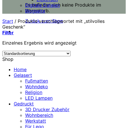
Es befinden sich keine Produkte im
Digitale Dateien
Warenkorb.
Blogseite
Zurück zum Shop
Start
/
Produkte verschlagwortet mit „stilvolles
Geschenk“
Filter
Einzelnes Ergebnis wird angezeigt
Shop
Home
Gelasert
Fußmatten
Wohndeko
Religion
LED Lampen
Gedruckt
3D Drucker Zubehör
Wohnbereich
Werkstatt
Für Lego