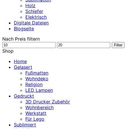
Holz
Schiefer
Elektrisch
Digitale Dateien
Blogseite
Nach Preis filtern
Min.
Max.
Filter
Preis
Preis
Shop
Home
Gelasert
Fußmatten
Wohndeko
Religion
LED Lampen
Gedruckt
3D Drucker Zubehör
Wohnbereich
Werkstatt
Für Lego
Sublimiert