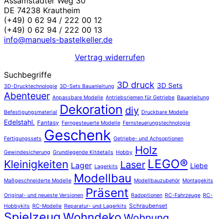
Assamstadter Weg 30
DE 74238 Krautheim
(+49) 0 62 94 / 222 00 12
(+49) 0 62 94 / 222 00 13
info@manuels-bastelkeller.de
Vertrag widerrufen
Suchbegriffe
3D druck
3D Sets
3D-Drucktechnologie
3D-Sets Bauanleitung
Abenteuer
Anpassbare Modelle
Antriebsriemen für Getriebe
Bauanleitung
Dekoration
diy
Befestigungsmaterial
Druckbare Modelle
Edelstahl.
Fantasy
Ferngesteuerte Modelle
Fernsteuerungstechnologie
Geschenk
Fertigungssets
Getriebe- und Achsoptionen
Holz
Gewindesicherung
Grundlegende Kitdetails
Hobby
LEGO®
Kleinigkeiten
Laser
Lager
Liebe
Lagerkits
Modellbau
Maßgeschneiderte Modelle
Modellbauzubehör
Montagekits
Präsent
Original- und neueste Versionen
Radoptionen
RC-Fahrzeuge
RC-
Schraubenset
Hobbykits
RC-Modelle
Reparatur- und Lagerkits
Spielzeug
Wohndeko
Wohnung