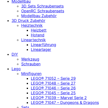
Modellbau
3D Sets Schraubensets
OpenRC Schraubensets
Modellbau Zubehör
3D Druck Zubehör
Heiztechnik
Heizbett
Hotend
Lineartechnik
Linearführung
Linearlager
DIY
Werkzeug
Schrauben
Lego
Minifiguren
LEGO® 71052 – Serie 29
LEGO® 71048 – Serie 27
LEGO® 71046 – Serie 26
LEGO® 71045 – Serie 25
LEGO® 71039 – Marvel Serie 2
LEGO® 71047 – Dungeons & Dragons
Sets