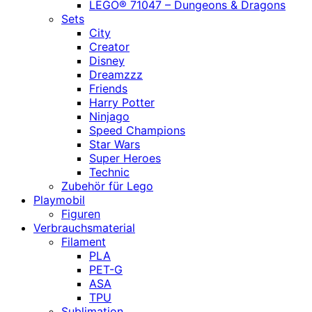
LEGO® 71047 – Dungeons & Dragons
Sets
City
Creator
Disney
Dreamzzz
Friends
Harry Potter
Ninjago
Speed Champions
Star Wars
Super Heroes
Technic
Zubehör für Lego
Playmobil
Figuren
Verbrauchsmaterial
Filament
PLA
PET-G
ASA
TPU
Sublimation