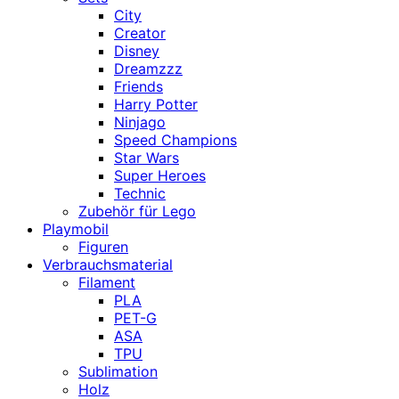
City
Creator
Disney
Dreamzzz
Friends
Harry Potter
Ninjago
Speed Champions
Star Wars
Super Heroes
Technic
Zubehör für Lego
Playmobil
Figuren
Verbrauchsmaterial
Filament
PLA
PET-G
ASA
TPU
Sublimation
Holz