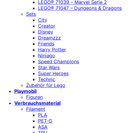
LEGO® 71039 – Marvel Serie 2
LEGO® 71047 – Dungeons & Dragons
Sets
City
Creator
Disney
Dreamzzz
Friends
Harry Potter
Ninjago
Speed Champions
Star Wars
Super Heroes
Technic
Zubehör für Lego
Playmobil
Figuren
Verbrauchsmaterial
Filament
PLA
PET-G
ASA
TPU