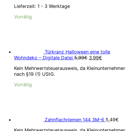
Lieferzeit:
1 - 3 Werktage
Vorrätig
Türkranz Halloween eine tolle
Ursprünglicher
Aktueller
Wohndeko – Digitale Datei
5,99
€
3,99
€
Preis
Preis
Kein Mehrwertsteuerausweis, da Kleinunternehmer
war:
ist:
nach §19 (1) UStG.
5,99€
3,99€.
Vorrätig
Zahnflachriemen 144 3M-6
5,49
€
Kein Mehrwertsteuerausweis, da Kleinunternehmer