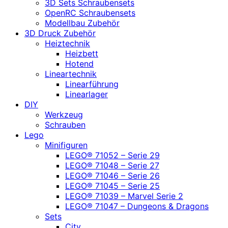
3D Sets Schraubensets
OpenRC Schraubensets
Modellbau Zubehör
3D Druck Zubehör
Heiztechnik
Heizbett
Hotend
Lineartechnik
Linearführung
Linearlager
DIY
Werkzeug
Schrauben
Lego
Minifiguren
LEGO® 71052 – Serie 29
LEGO® 71048 – Serie 27
LEGO® 71046 – Serie 26
LEGO® 71045 – Serie 25
LEGO® 71039 – Marvel Serie 2
LEGO® 71047 – Dungeons & Dragons
Sets
City