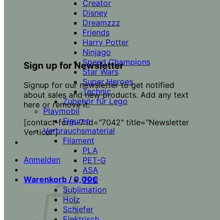
Creator
Disney
Dreamzzz
Friends
Harry Potter
Ninjago
Speed Champions
Sign up for Newsletter
Star Wars
Super Heroes
Signup for our newsletter to get notified
Technic
about sales and new products. Add any text
Zubehör für Lego
here or remove it.
Playmobil
Figuren
[contact-form-7 id="7042" title="Newsletter
Verbrauchsmaterial
Vertical"]
Filament
PLA
Anmelden
PET-G
ASA
Warenkorb /
0,00
€
TPU
Sublimation
Holz
Schiefer
Elektrisch