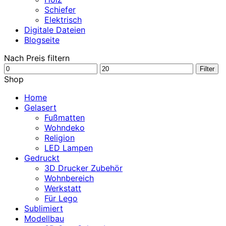
Schiefer
Elektrisch
Digitale Dateien
Blogseite
Nach Preis filtern
Min.
Max.
Filter
Preis
Preis
Shop
Home
Gelasert
Fußmatten
Wohndeko
Religion
LED Lampen
Gedruckt
3D Drucker Zubehör
Wohnbereich
Werkstatt
Für Lego
Sublimiert
Modellbau