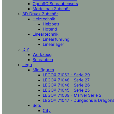
OpenRC Schraubensets
Modellbau Zubehör
3D Druck Zubehör
Heiztechnik
Heizbett
Hotend
Lineartechnik
Linearführung
Linearlager
DIY
Werkzeug
Schrauben
Lego
Minifiguren
LEGO® 71052 - Serie 29
LEGO® 71048 - Serie 27
LEGO® 71046 - Serie 26
LEGO® 71045 - Serie 25
LEGO® 71039 - Marvel Serie 2
LEGO® 71047 - Dungeons & Dragon
Sets
City