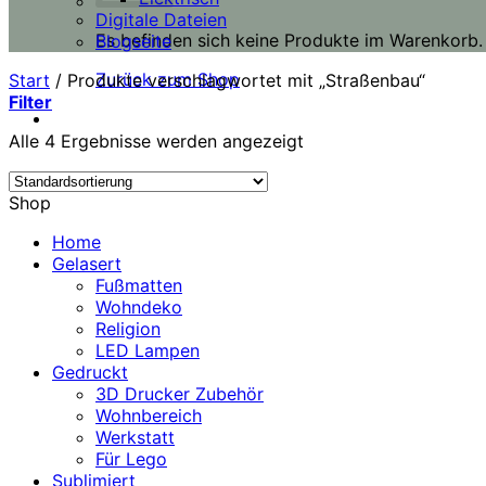
Digitale Dateien
Es befinden sich keine Produkte im Warenkorb.
Blogseite
Zurück zum Shop
Start
/
Produkte verschlagwortet mit „Straßenbau“
Filter
Alle 4 Ergebnisse werden angezeigt
Shop
Home
Gelasert
Fußmatten
Wohndeko
Religion
LED Lampen
Gedruckt
3D Drucker Zubehör
Wohnbereich
Werkstatt
Für Lego
Sublimiert