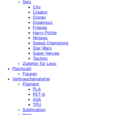
Sets
City
Creator
Disney
Dreamzzz
Friends
Harry Potter
Ninjago
Speed Champions
Star Wars
Super Heroes
Technic
Zubehör für Lego
Playmobil
Figuren
Verbrauchsmaterial
Filament
PLA
PET-G
ASA
TPU
Sublimation
Holz