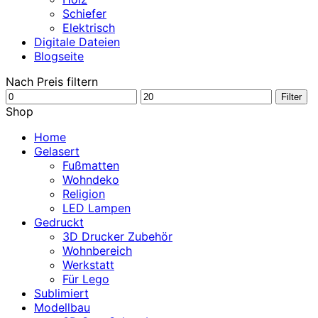
Schiefer
Elektrisch
Digitale Dateien
Blogseite
Nach Preis filtern
Min.
Max.
Filter
Preis
Preis
Shop
Home
Gelasert
Fußmatten
Wohndeko
Religion
LED Lampen
Gedruckt
3D Drucker Zubehör
Wohnbereich
Werkstatt
Für Lego
Sublimiert
Modellbau