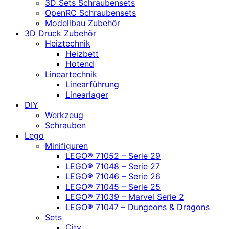
3D Sets Schraubensets
OpenRC Schraubensets
Modellbau Zubehör
3D Druck Zubehör
Heiztechnik
Heizbett
Hotend
Lineartechnik
Linearführung
Linearlager
DIY
Werkzeug
Schrauben
Lego
Minifiguren
LEGO® 71052 – Serie 29
LEGO® 71048 – Serie 27
LEGO® 71046 – Serie 26
LEGO® 71045 – Serie 25
LEGO® 71039 – Marvel Serie 2
LEGO® 71047 – Dungeons & Dragons
Sets
City