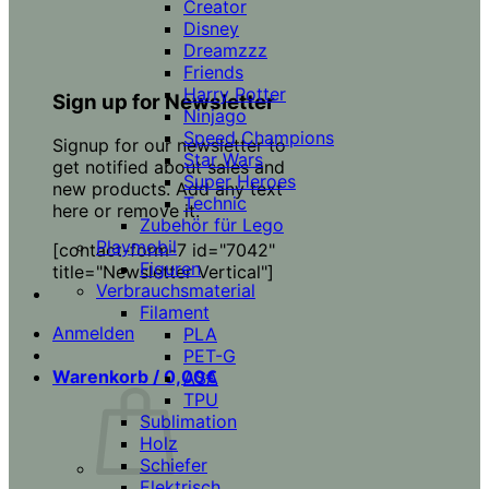
Creator
Disney
Dreamzzz
Friends
Harry Potter
Sign up for Newsletter
Ninjago
Speed Champions
Signup for our newsletter to
Star Wars
get notified about sales and
Super Heroes
new products. Add any text
Technic
here or remove it.
Zubehör für Lego
Playmobil
[contact-form-7 id="7042"
Figuren
title="Newsletter Vertical"]
Verbrauchsmaterial
Filament
Anmelden
PLA
PET-G
Warenkorb /
0,00
€
ASA
TPU
Sublimation
Holz
Schiefer
Elektrisch