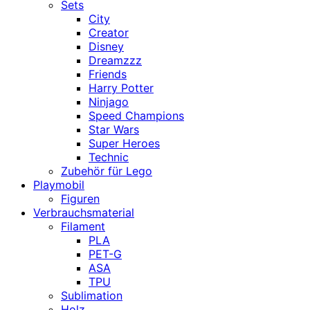
Sets
City
Creator
Disney
Dreamzzz
Friends
Harry Potter
Ninjago
Speed Champions
Star Wars
Super Heroes
Technic
Zubehör für Lego
Playmobil
Figuren
Verbrauchsmaterial
Filament
PLA
PET-G
ASA
TPU
Sublimation
Holz