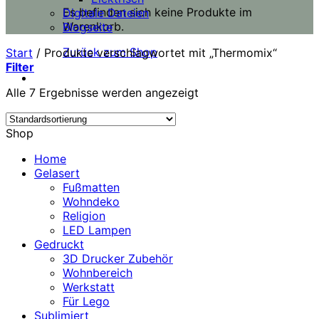
Es befinden sich keine Produkte im
Digitale Dateien
Warenkorb.
Blogseite
Zurück zum Shop
Start
/
Produkte verschlagwortet mit „Thermomix“
Filter
Alle 7 Ergebnisse werden angezeigt
Shop
Home
Gelasert
Fußmatten
Wohndeko
Religion
LED Lampen
Gedruckt
3D Drucker Zubehör
Wohnbereich
Werkstatt
Für Lego
Sublimiert