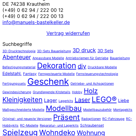
DE 74238 Krautheim
(+49) 0 62 94 / 222 00 12
(+49) 0 62 94 / 222 00 13
info@manuels-bastelkeller.de
Vertrag widerrufen
Suchbegriffe
3D druck
3D Sets
3D-Drucktechnologie
3D-Sets Bauanleitung
Abenteuer
Anpassbare Modelle
Antriebsriemen für Getriebe
Bauanleitung
Dekoration
diy
Befestigungsmaterial
Druckbare Modelle
Edelstahl.
Fantasy
Ferngesteuerte Modelle
Fernsteuerungstechnologie
Geschenk
Fertigungssets
Getriebe- und Achsoptionen
Holz
Gewindesicherung
Grundlegende Kitdetails
Hobby
LEGO®
Kleinigkeiten
Laser
Lager
Liebe
Lagerkits
Modellbau
Maßgeschneiderte Modelle
Modellbauzubehör
Montagekits
Präsent
Original- und neueste Versionen
Radoptionen
RC-Fahrzeuge
RC-
Schraubenset
Hobbykits
RC-Modelle
Reparatur- und Lagerkits
Spielzeug
Wohndeko
Wohnung