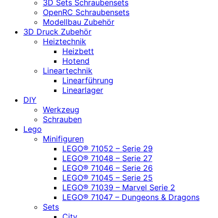
3D Sets Schraubensets
OpenRC Schraubensets
Modellbau Zubehör
3D Druck Zubehör
Heiztechnik
Heizbett
Hotend
Lineartechnik
Linearführung
Linearlager
DIY
Werkzeug
Schrauben
Lego
Minifiguren
LEGO® 71052 – Serie 29
LEGO® 71048 – Serie 27
LEGO® 71046 – Serie 26
LEGO® 71045 – Serie 25
LEGO® 71039 – Marvel Serie 2
LEGO® 71047 – Dungeons & Dragons
Sets
City