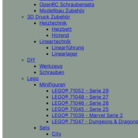
OpenRC Schraubensets
Modellbau Zubehör
3D Druck Zubehör
Heiztechnik
Heizbett
Hotend
Lineartechnik
Linearführung
Linearlager
DIY
Werkzeug
Schrauben
Lego
Minifiguren
LEGO® 71052 - Serie 29
LEGO® 71048 - Serie 27
LEGO® 71046 - Serie 26
LEGO® 71045 - Serie 25
LEGO® 71039 - Marvel Serie 2
LEGO® 71047 - Dungeons & Dragon
Sets
City