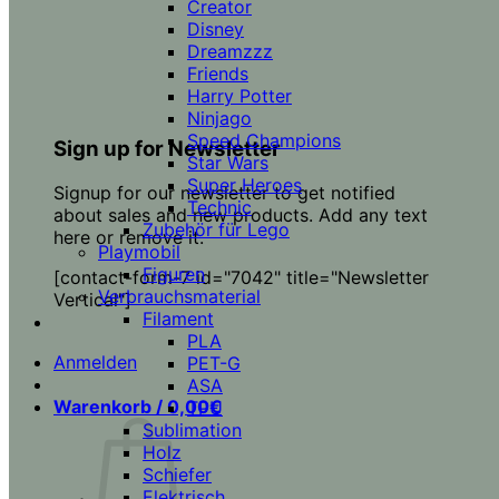
Creator
Disney
Dreamzzz
Friends
Harry Potter
Ninjago
Speed Champions
Sign up for Newsletter
Star Wars
Super Heroes
Signup for our newsletter to get notified
Technic
about sales and new products. Add any text
Zubehör für Lego
here or remove it.
Playmobil
Figuren
[contact-form-7 id="7042" title="Newsletter
Verbrauchsmaterial
Vertical"]
Filament
PLA
Anmelden
PET-G
ASA
Warenkorb /
0,00
€
TPU
Sublimation
Holz
Schiefer
Elektrisch