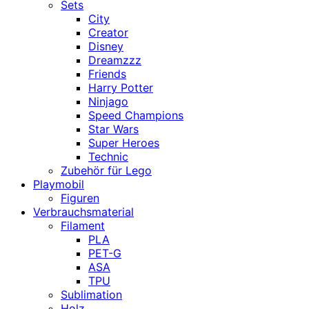
Sets
City
Creator
Disney
Dreamzzz
Friends
Harry Potter
Ninjago
Speed Champions
Star Wars
Super Heroes
Technic
Zubehör für Lego
Playmobil
Figuren
Verbrauchsmaterial
Filament
PLA
PET-G
ASA
TPU
Sublimation
Holz