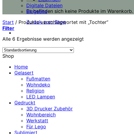
Digitale Dateien
Es befinden sich keine Produkte im Warenkorb.
Blogseite
Zurück zum Shop
Start
/
Produkte verschlagwortet mit „Tochter“
Filter
Alle 6 Ergebnisse werden angezeigt
Shop
Home
Gelasert
Fußmatten
Wohndeko
Religion
LED Lampen
Gedruckt
3D Drucker Zubehör
Wohnbereich
Werkstatt
Für Lego
Sublimiert