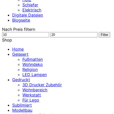
Schiefer
Elektrisch
Digitale Dateien
Blogseite
Nach Preis filtern
Min.
Max.
Filter
Preis
Preis
Shop
Home
Gelasert
Fußmatten
Wohndeko
Religion
LED Lampen
Gedruckt
3D Drucker Zubehör
Wohnbereich
Werkstatt
Für Lego
Sublimiert
Modellbau