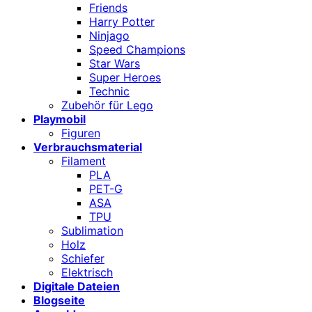
Friends
Harry Potter
Ninjago
Speed Champions
Star Wars
Super Heroes
Technic
Zubehör für Lego
Playmobil
Figuren
Verbrauchsmaterial
Filament
PLA
PET-G
ASA
TPU
Sublimation
Holz
Schiefer
Elektrisch
Digitale Dateien
Blogseite