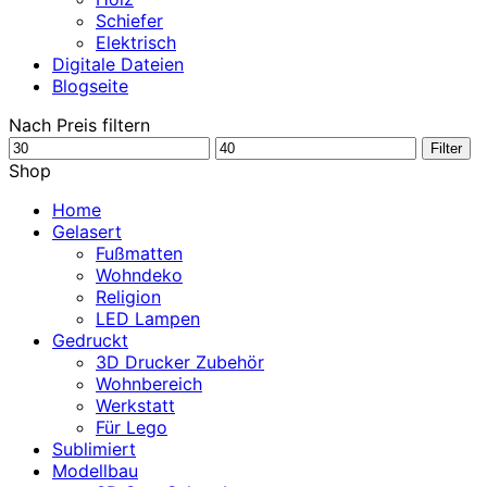
Schiefer
Elektrisch
Digitale Dateien
Blogseite
Nach Preis filtern
Min.
Max.
Filter
Preis
Preis
Shop
Home
Gelasert
Fußmatten
Wohndeko
Religion
LED Lampen
Gedruckt
3D Drucker Zubehör
Wohnbereich
Werkstatt
Für Lego
Sublimiert
Modellbau