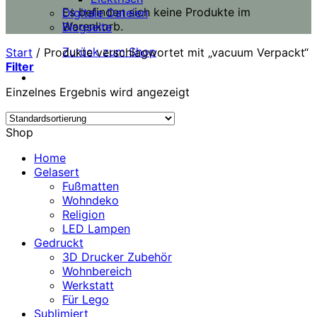
Es befinden sich keine Produkte im
Digitale Dateien
Warenkorb.
Blogseite
Zurück zum Shop
Start
/
Produkte verschlagwortet mit „vacuum Verpackt“
Filter
Einzelnes Ergebnis wird angezeigt
Shop
Home
Gelasert
Fußmatten
Wohndeko
Religion
LED Lampen
Gedruckt
3D Drucker Zubehör
Wohnbereich
Werkstatt
Für Lego
Sublimiert