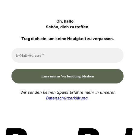
Oh, hallo
Schön, dich zu treffen.
Trag dich ein, um keine Neuigkeit zu verpassen.
Wir senden keinen Spam! Erfahre mehr in unserer
Datenschutzerklärung
.
P