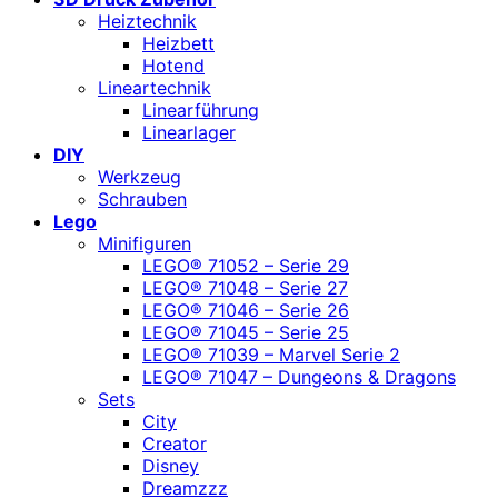
Heiztechnik
Heizbett
Hotend
Lineartechnik
Linearführung
Linearlager
DIY
Werkzeug
Schrauben
Lego
Minifiguren
LEGO® 71052 – Serie 29
LEGO® 71048 – Serie 27
LEGO® 71046 – Serie 26
LEGO® 71045 – Serie 25
LEGO® 71039 – Marvel Serie 2
LEGO® 71047 – Dungeons & Dragons
Sets
City
Creator
Disney
Dreamzzz