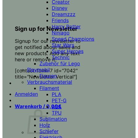
Creator
Disney
Dreamzzz
Friends
Harry Potter
Sign up for Newsletter
Ninjago
Speed Champions
Signup for our newsletter to
Star Wars
get notified about sales and
Super Heroes
new products. Add any text
Technic
here or remove it.
Zubehör für Lego
Playmobil
[contact-form-7 id="7042"
Figuren
title="Newsletter Vertical"]
Verbrauchsmaterial
Filament
Anmelden
PLA
PET-G
Warenkorb /
0,00
€
ASA
TPU
Sublimation
Holz
Schiefer
Elektrisch