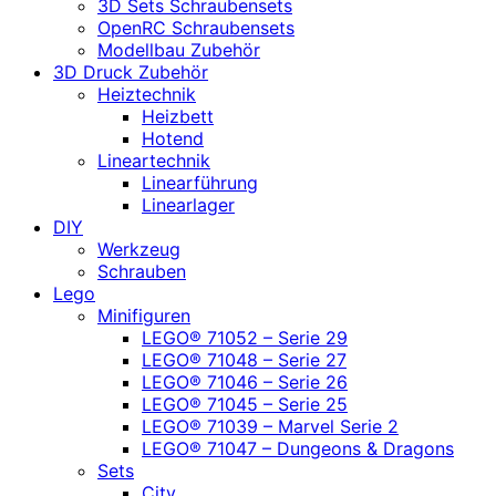
3D Sets Schraubensets
OpenRC Schraubensets
Modellbau Zubehör
3D Druck Zubehör
Heiztechnik
Heizbett
Hotend
Lineartechnik
Linearführung
Linearlager
DIY
Werkzeug
Schrauben
Lego
Minifiguren
LEGO® 71052 – Serie 29
LEGO® 71048 – Serie 27
LEGO® 71046 – Serie 26
LEGO® 71045 – Serie 25
LEGO® 71039 – Marvel Serie 2
LEGO® 71047 – Dungeons & Dragons
Sets
City