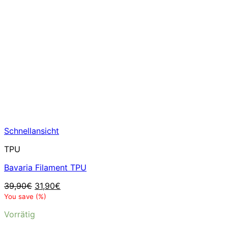
Schnellansicht
TPU
Bavaria Filament TPU
Ursprünglicher
Aktueller
39,90
€
31,90
€
Preis
Preis
You save
(
%)
war:
ist:
Vorrätig
39,90€
31,90€.