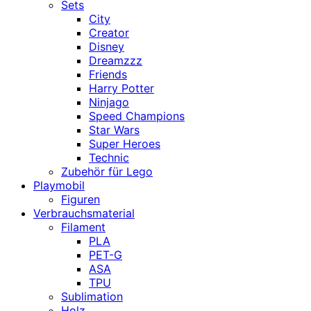
Sets
City
Creator
Disney
Dreamzzz
Friends
Harry Potter
Ninjago
Speed Champions
Star Wars
Super Heroes
Technic
Zubehör für Lego
Playmobil
Figuren
Verbrauchsmaterial
Filament
PLA
PET-G
ASA
TPU
Sublimation
Holz