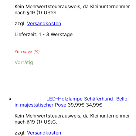
Kein Mehrwertsteuerausweis, da Kleinunternehmer
nach §19 (1) UStG.
zzgl.
Versandkosten
Lieferzeit:
1 - 3 Werktage
You save
(
%)
Vorrätig
LED-Holzlampe Schäferhund "Bello"
Ursprünglicher
Aktueller
in majestätischer Pose
39,99
€
34,99
€
Preis
Preis
Kein Mehrwertsteuerausweis, da Kleinunternehmer
war:
ist:
nach §19 (1) UStG.
39,99€
34,99€.
zzgl.
Versandkosten