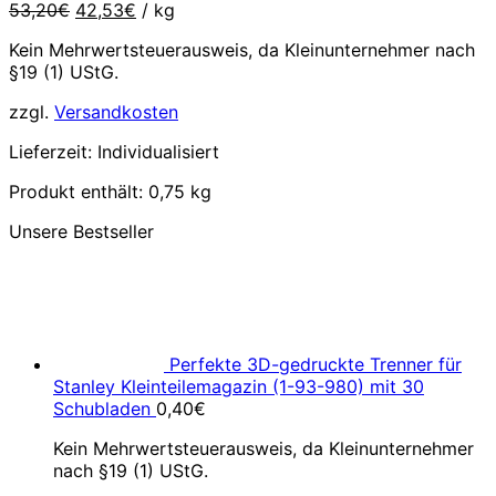
Ursprünglicher
Aktueller
53,20
€
42,53
€
/
kg
Preis
Preis
Kein Mehrwertsteuerausweis, da Kleinunternehmer nach
war:
ist:
§19 (1) UStG.
53,20€
42,53€.
zzgl.
Versandkosten
Lieferzeit:
Individualisiert
Produkt enthält: 0,75
kg
Unsere Bestseller
Perfekte 3D-gedruckte Trenner für
Stanley Kleinteilemagazin (1-93-980) mit 30
Schubladen
0,40
€
Kein Mehrwertsteuerausweis, da Kleinunternehmer
nach §19 (1) UStG.