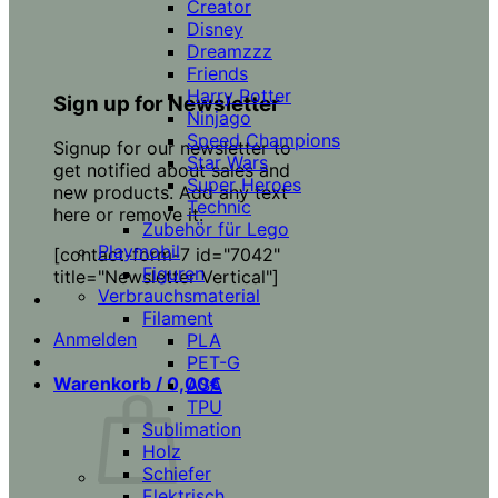
Creator
Disney
Dreamzzz
Friends
Harry Potter
Sign up for Newsletter
Ninjago
Speed Champions
Signup for our newsletter to
Star Wars
get notified about sales and
Super Heroes
new products. Add any text
Technic
here or remove it.
Zubehör für Lego
Playmobil
[contact-form-7 id="7042"
Figuren
title="Newsletter Vertical"]
Verbrauchsmaterial
Filament
Anmelden
PLA
PET-G
Warenkorb /
0,00
€
ASA
TPU
Sublimation
Holz
Schiefer
Elektrisch