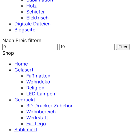
Holz
Schiefer
Elektrisch
Digitale Dateien
Blogseite
Nach Preis filtern
Min.
Max.
Filter
Preis
Preis
Shop
Home
Gelasert
Fußmatten
Wohndeko
Religion
LED Lampen
Gedruckt
3D Drucker Zubehör
Wohnbereich
Werkstatt
Für Lego
Sublimiert