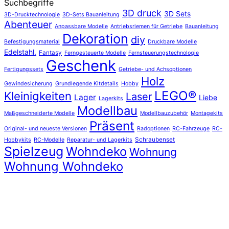
Suchbegriffe
3D druck
3D Sets
3D-Drucktechnologie
3D-Sets Bauanleitung
Abenteuer
Anpassbare Modelle
Antriebsriemen für Getriebe
Bauanleitung
Dekoration
diy
Befestigungsmaterial
Druckbare Modelle
Edelstahl.
Fantasy
Ferngesteuerte Modelle
Fernsteuerungstechnologie
Geschenk
Fertigungssets
Getriebe- und Achsoptionen
Holz
Gewindesicherung
Grundlegende Kitdetails
Hobby
LEGO®
Kleinigkeiten
Laser
Lager
Liebe
Lagerkits
Modellbau
Maßgeschneiderte Modelle
Modellbauzubehör
Montagekits
Präsent
Original- und neueste Versionen
Radoptionen
RC-Fahrzeuge
RC-
Schraubenset
Hobbykits
RC-Modelle
Reparatur- und Lagerkits
Spielzeug
Wohndeko
Wohnung
Wohnung Wohndeko