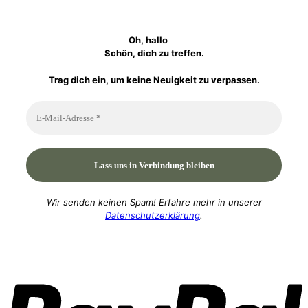
Oh, hallo
Schön, dich zu treffen.
Trag dich ein, um keine Neuigkeit zu verpassen.
Wir senden keinen Spam! Erfahre mehr in unserer
Datenschutzerklärung
.
P