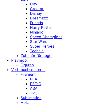
City
Creator
Disney
Dreamzzz
Friends
Harry Potter
Ninjago
Speed Champions
Star Wars
Super Heroes
Technic
Zubehör für Lego
Playmobil
Figuren
Verbrauchsmaterial
Filament
PLA
PET-G
ASA
TPU
Sublimation
Holz