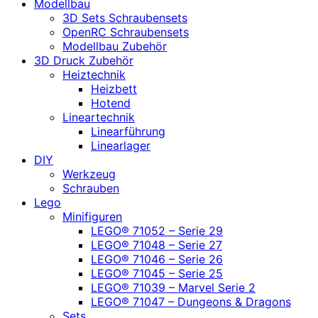
Modellbau
3D Sets Schraubensets
OpenRC Schraubensets
Modellbau Zubehör
3D Druck Zubehör
Heiztechnik
Heizbett
Hotend
Lineartechnik
Linearführung
Linearlager
DIY
Werkzeug
Schrauben
Lego
Minifiguren
LEGO® 71052 – Serie 29
LEGO® 71048 – Serie 27
LEGO® 71046 – Serie 26
LEGO® 71045 – Serie 25
LEGO® 71039 – Marvel Serie 2
LEGO® 71047 – Dungeons & Dragons
Sets