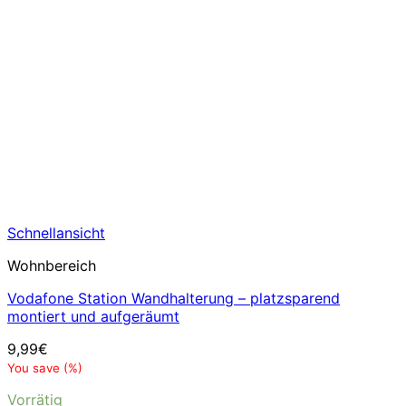
Schnellansicht
Wohnbereich
Vodafone Station Wandhalterung – platzsparend
montiert und aufgeräumt
9,99
€
You save
(
%)
Vorrätig