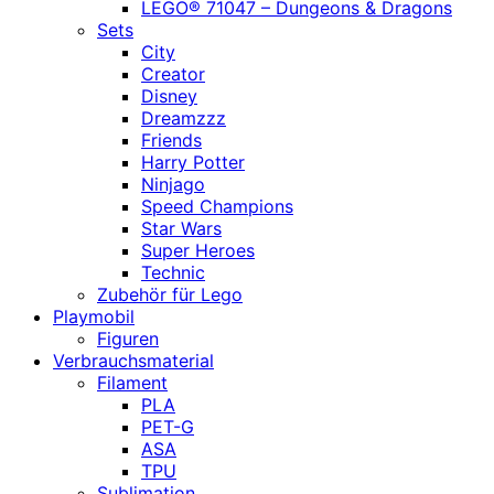
LEGO® 71047 – Dungeons & Dragons
Sets
City
Creator
Disney
Dreamzzz
Friends
Harry Potter
Ninjago
Speed Champions
Star Wars
Super Heroes
Technic
Zubehör für Lego
Playmobil
Figuren
Verbrauchsmaterial
Filament
PLA
PET-G
ASA
TPU
Sublimation