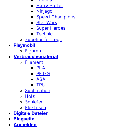
Harry Potter
Ninjago
Speed Champions
Star Wars
Super Heroes
Technic
Zubehör für Lego
Playmobil
Figuren
Verbrauchsmaterial
Filament
PLA
PET-G
ASA
TPU
Sublimation
Holz
Schiefer
Elektrisch
Digitale Dateien
Blogseite
Anmelden