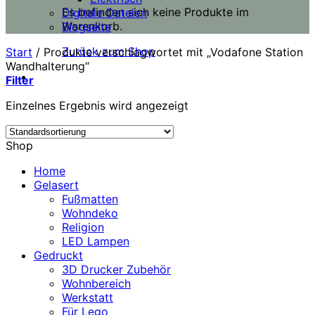
Es befinden sich keine Produkte im
Digitale Dateien
Warenkorb.
Blogseite
Zurück zum Shop
Start
/
Produkte verschlagwortet mit „Vodafone Station
Wandhalterung“
Filter
Einzelnes Ergebnis wird angezeigt
Shop
Home
Gelasert
Fußmatten
Wohndeko
Religion
LED Lampen
Gedruckt
3D Drucker Zubehör
Wohnbereich
Werkstatt
Für Lego