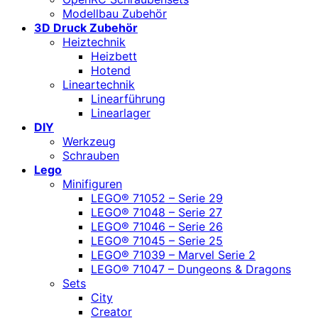
Modellbau Zubehör
3D Druck Zubehör
Heiztechnik
Heizbett
Hotend
Lineartechnik
Linearführung
Linearlager
DIY
Werkzeug
Schrauben
Lego
Minifiguren
LEGO® 71052 – Serie 29
LEGO® 71048 – Serie 27
LEGO® 71046 – Serie 26
LEGO® 71045 – Serie 25
LEGO® 71039 – Marvel Serie 2
LEGO® 71047 – Dungeons & Dragons
Sets
City
Creator