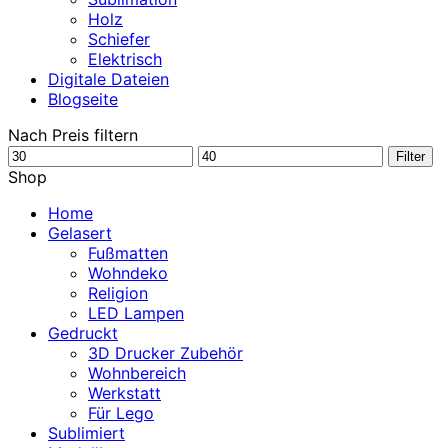
Holz
Schiefer
Elektrisch
Digitale Dateien
Blogseite
Nach Preis filtern
Min.
Max.
Filter
Preis
Preis
Shop
Home
Gelasert
Fußmatten
Wohndeko
Religion
LED Lampen
Gedruckt
3D Drucker Zubehör
Wohnbereich
Werkstatt
Für Lego
Sublimiert