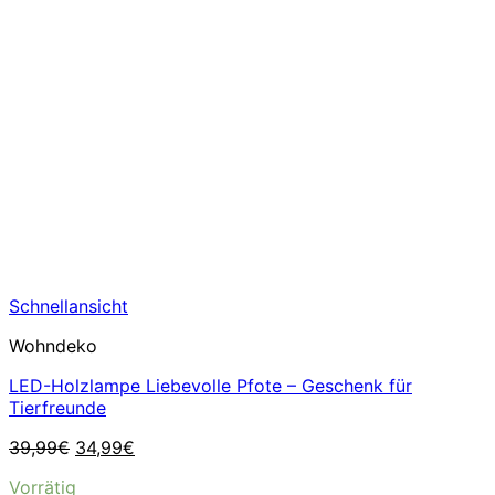
Schnellansicht
Wohndeko
LED-Holzlampe Liebevolle Pfote – Geschenk für
Tierfreunde
Ursprünglicher
Aktueller
39,99
€
34,99
€
Preis
Preis
Vorrätig
war:
ist: