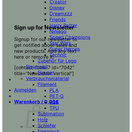
Creator
Disney
Dreamzzz
Friends
Harry Potter
Sign up for Newsletter
Ninjago
Speed Champions
Signup for our newsletter to
Star Wars
get notified about sales and
Super Heroes
new products. Add any text
Technic
here or remove it.
Zubehör für Lego
Playmobil
[contact-form-7 id="7042"
Figuren
title="Newsletter Vertical"]
Verbrauchsmaterial
Filament
Anmelden
PLA
PET-G
Warenkorb /
0,00
€
ASA
TPU
Sublimation
Holz
Schiefer
Elektrisch