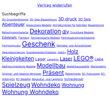
Vertrag widerrufen
Suchbegriffe
3D druck
3D Sets
3D-Drucktechnologie
3D-Sets Bauanleitung
Abenteuer
Anpassbare Modelle
Antriebsriemen für Getriebe
Bauanleitung
Dekoration
diy
Befestigungsmaterial
Druckbare Modelle
Edelstahl.
Fantasy
Ferngesteuerte Modelle
Fernsteuerungstechnologie
Geschenk
Fertigungssets
Getriebe- und Achsoptionen
Holz
Gewindesicherung
Grundlegende Kitdetails
Hobby
LEGO®
Kleinigkeiten
Laser
Lager
Liebe
Lagerkits
Modellbau
Maßgeschneiderte Modelle
Modellbauzubehör
Montagekits
Präsent
Original- und neueste Versionen
Radoptionen
RC-Fahrzeuge
RC-
Schraubenset
Hobbykits
RC-Modelle
Reparatur- und Lagerkits
Spielzeug
Wohndeko
Wohnung
Wohnung Wohndeko