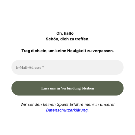
Oh, hallo
Schön, dich zu treffen.
Trag dich ein, um keine Neuigkeit zu verpassen.
Wir senden keinen Spam! Erfahre mehr in unserer
Datenschutzerklärung
.
P