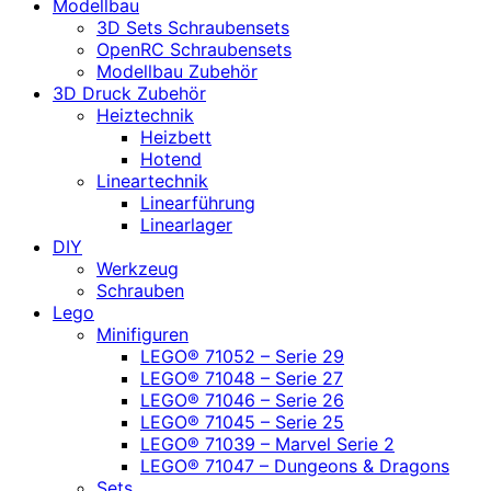
Modellbau
3D Sets Schraubensets
OpenRC Schraubensets
Modellbau Zubehör
3D Druck Zubehör
Heiztechnik
Heizbett
Hotend
Lineartechnik
Linearführung
Linearlager
DIY
Werkzeug
Schrauben
Lego
Minifiguren
LEGO® 71052 – Serie 29
LEGO® 71048 – Serie 27
LEGO® 71046 – Serie 26
LEGO® 71045 – Serie 25
LEGO® 71039 – Marvel Serie 2
LEGO® 71047 – Dungeons & Dragons
Sets