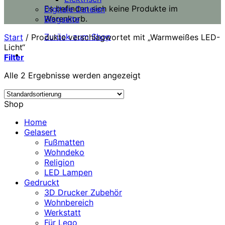
Es befinden sich keine Produkte im
Digitale Dateien
Warenkorb.
Blogseite
Zurück zum Shop
Start
/
Produkte verschlagwortet mit „Warmweißes LED-
Licht“
Filter
Alle 2 Ergebnisse werden angezeigt
Shop
Home
Gelasert
Fußmatten
Wohndeko
Religion
LED Lampen
Gedruckt
3D Drucker Zubehör
Wohnbereich
Werkstatt
Für Lego