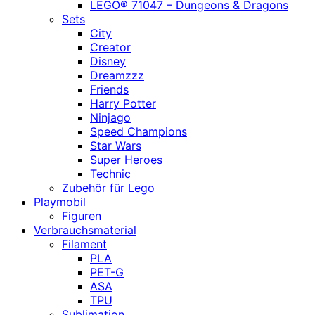
LEGO® 71047 – Dungeons & Dragons
Sets
City
Creator
Disney
Dreamzzz
Friends
Harry Potter
Ninjago
Speed Champions
Star Wars
Super Heroes
Technic
Zubehör für Lego
Playmobil
Figuren
Verbrauchsmaterial
Filament
PLA
PET-G
ASA
TPU
Sublimation