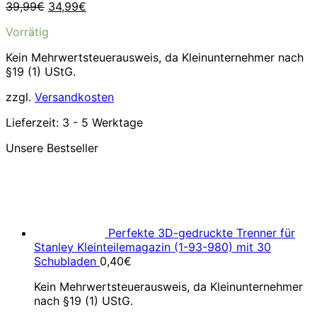
Ursprünglicher
Aktueller
39,99
€
34,99
€
Preis
Preis
Vorrätig
war:
ist:
39,99€
34,99€.
Kein Mehrwertsteuerausweis, da Kleinunternehmer nach
§19 (1) UStG.
zzgl.
Versandkosten
Lieferzeit:
3 - 5 Werktage
Unsere Bestseller
Perfekte 3D-gedruckte Trenner für
Stanley Kleinteilemagazin (1-93-980) mit 30
Schubladen
0,40
€
Kein Mehrwertsteuerausweis, da Kleinunternehmer
nach §19 (1) UStG.