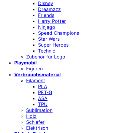
Disney
Dreamzzz
Friends
Harry Potter
Ninjago
Speed Champions
Star Wars
Super Heroes
Technic
Zubehör für Lego
Playmobil
Figuren
Verbrauchsmaterial
Filament
PLA
PET-G
ASA
TPU
Sublimation
Holz
Schiefer
Elektrisch