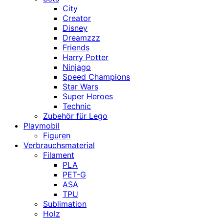
City
Creator
Disney
Dreamzzz
Friends
Harry Potter
Ninjago
Speed Champions
Star Wars
Super Heroes
Technic
Zubehör für Lego
Playmobil
Figuren
Verbrauchsmaterial
Filament
PLA
PET-G
ASA
TPU
Sublimation
Holz