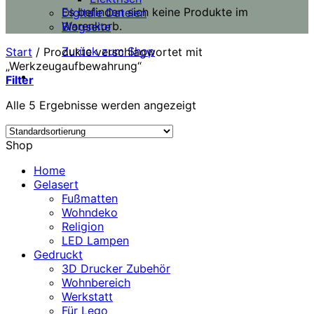
Es befinden sich keine Produkte im
Digitale Dateien
Warenkorb.
Blogseite
Zurück zum Shop
Start
/
Produkte verschlagwortet mit
„Werkzeugaufbewahrung“
Filter
Alle 5 Ergebnisse werden angezeigt
Shop
Home
Gelasert
Fußmatten
Wohndeko
Religion
LED Lampen
Gedruckt
3D Drucker Zubehör
Wohnbereich
Werkstatt
Für Lego