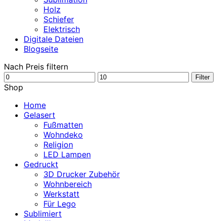
Holz
Schiefer
Elektrisch
Digitale Dateien
Blogseite
Nach Preis filtern
Min.
Max.
Filter
Preis
Preis
Shop
Home
Gelasert
Fußmatten
Wohndeko
Religion
LED Lampen
Gedruckt
3D Drucker Zubehör
Wohnbereich
Werkstatt
Für Lego
Sublimiert