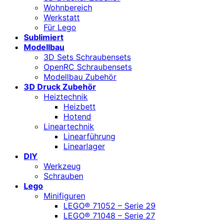
Wohnbereich
Werkstatt
Für Lego
Sublimiert
Modellbau
3D Sets Schraubensets
OpenRC Schraubensets
Modellbau Zubehör
3D Druck Zubehör
Heiztechnik
Heizbett
Hotend
Lineartechnik
Linearführung
Linearlager
DIY
Werkzeug
Schrauben
Lego
Minifiguren
LEGO® 71052 – Serie 29
LEGO® 71048 – Serie 27