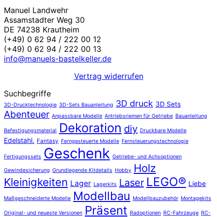
Manuel Landwehr
Assamstadter Weg 30
DE 74238 Krautheim
(+49) 0 62 94 / 222 00 12
(+49) 0 62 94 / 222 00 13
info@manuels-bastelkeller.de
Vertrag widerrufen
Suchbegriffe
3D druck
3D Sets
3D-Drucktechnologie
3D-Sets Bauanleitung
Abenteuer
Anpassbare Modelle
Antriebsriemen für Getriebe
Bauanleitung
Dekoration
diy
Befestigungsmaterial
Druckbare Modelle
Edelstahl.
Fantasy
Ferngesteuerte Modelle
Fernsteuerungstechnologie
Geschenk
Fertigungssets
Getriebe- und Achsoptionen
Holz
Gewindesicherung
Grundlegende Kitdetails
Hobby
LEGO®
Kleinigkeiten
Laser
Lager
Liebe
Lagerkits
Modellbau
Maßgeschneiderte Modelle
Modellbauzubehör
Montagekits
Präsent
Original- und neueste Versionen
Radoptionen
RC-Fahrzeuge
RC-