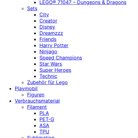
LEGO® 71047 – Dungeons & Dragons
Sets
City
Creator
Disney
Dreamzzz
Friends
Harry Potter
Ninjago
Speed Champions
Star Wars
Super Heroes
Technic
Zubehör für Lego
Playmobil
Figuren
Verbrauchsmaterial
Filament
PLA
PET-G
ASA
TPU
Sublimation