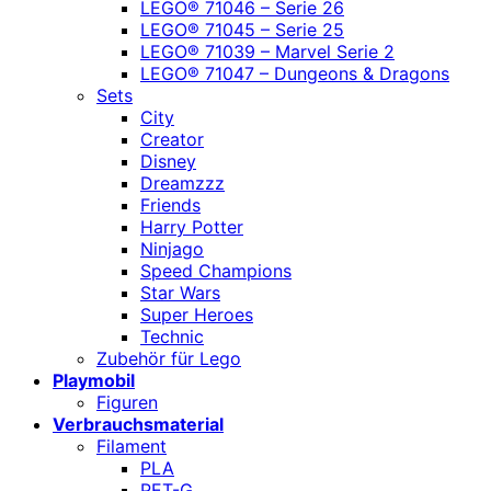
LEGO® 71046 – Serie 26
LEGO® 71045 – Serie 25
LEGO® 71039 – Marvel Serie 2
LEGO® 71047 – Dungeons & Dragons
Sets
City
Creator
Disney
Dreamzzz
Friends
Harry Potter
Ninjago
Speed Champions
Star Wars
Super Heroes
Technic
Zubehör für Lego
Playmobil
Figuren
Verbrauchsmaterial
Filament
PLA
PET-G