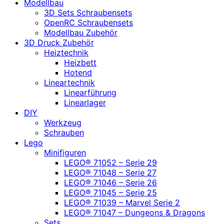
Modellbau
3D Sets Schraubensets
OpenRC Schraubensets
Modellbau Zubehör
3D Druck Zubehör
Heiztechnik
Heizbett
Hotend
Lineartechnik
Linearführung
Linearlager
DIY
Werkzeug
Schrauben
Lego
Minifiguren
LEGO® 71052 – Serie 29
LEGO® 71048 – Serie 27
LEGO® 71046 – Serie 26
LEGO® 71045 – Serie 25
LEGO® 71039 – Marvel Serie 2
LEGO® 71047 – Dungeons & Dragons
Sets