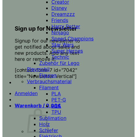
Creator
Disney
Dreamzzz
Friends
Harry Potter
Sign up for Newsletter
Ninjago
Speed Champions
Signup for our newsletter to
Star Wars
get notified about sales and
Super Heroes
new products. Add any text
Technic
here or remove it.
Zubehör für Lego
Playmobil
[contact-form-7 id="7042"
Figuren
title="Newsletter Vertical"]
Verbrauchsmaterial
Filament
Anmelden
PLA
PET-G
Warenkorb /
0,00
€
ASA
TPU
Sublimation
Holz
Schiefer
Elektrisch