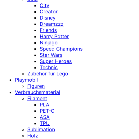
City
Creator
Disney
Dreamzzz
Friends
Harry Potter
Ninjago
Speed Champions
Star Wars
Super Heroes
Technic
Zubehör für Lego
Playmobil
Figuren
Verbrauchsmaterial
Filament
PLA
PET-G
ASA
TPU
Sublimation
Holz