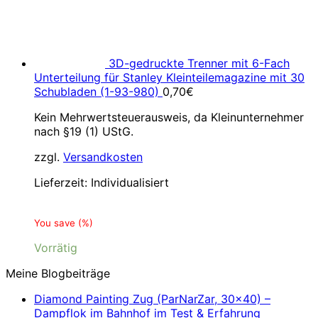
3D-gedruckte Trenner mit 6-Fach
Unterteilung für Stanley Kleinteilemagazine mit 30
Schubladen (1-93-980)
0,70
€
Kein Mehrwertsteuerausweis, da Kleinunternehmer
nach §19 (1) UStG.
zzgl.
Versandkosten
Lieferzeit:
Individualisiert
You save
(
%)
Vorrätig
Meine Blogbeiträge
Diamond Painting Zug (ParNarZar, 30×40) –
Dampflok im Bahnhof im Test & Erfahrung