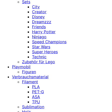
Sets
City
Creator
Disney
Dreamzzz
Friends
Harry Potter
Ninjago
Speed Champions
Star Wars
Super Heroes
Technic
Zubehör für Lego
Playmobil
Figuren
Verbrauchsmaterial
Filament
PLA
PET-G
ASA
TPU
Sublimation
Holz