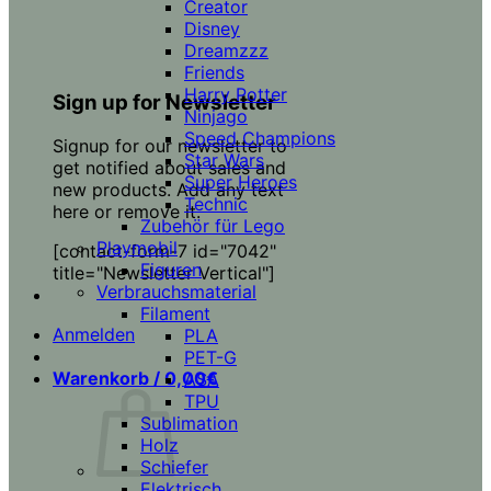
Creator
Disney
Dreamzzz
Friends
Harry Potter
Sign up for Newsletter
Ninjago
Speed Champions
Signup for our newsletter to
Star Wars
get notified about sales and
Super Heroes
new products. Add any text
Technic
here or remove it.
Zubehör für Lego
Playmobil
[contact-form-7 id="7042"
Figuren
title="Newsletter Vertical"]
Verbrauchsmaterial
Filament
Anmelden
PLA
PET-G
Warenkorb /
0,00
€
ASA
TPU
Sublimation
Holz
Schiefer
Elektrisch