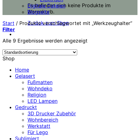
Es befinden sich keine Produkte im
Digitale Dateien
Warenkorb.
Blogseite
Zurück zum Shop
Start
/
Produkte verschlagwortet mit „Werkzeughalter“
Filter
Alle 9 Ergebnisse werden angezeigt
Shop
Home
Gelasert
Fußmatten
Wohndeko
Religion
LED Lampen
Gedruckt
3D Drucker Zubehör
Wohnbereich
Werkstatt
Für Lego
Sublimiert