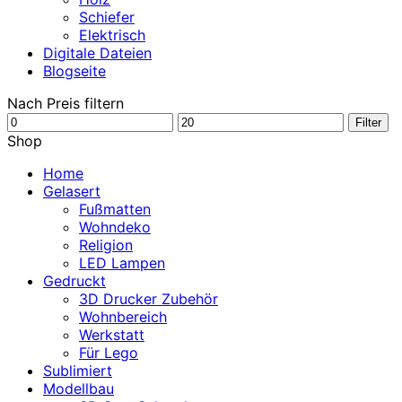
Schiefer
Elektrisch
Digitale Dateien
Blogseite
Nach Preis filtern
Min.
Max.
Filter
Preis
Preis
Shop
Home
Gelasert
Fußmatten
Wohndeko
Religion
LED Lampen
Gedruckt
3D Drucker Zubehör
Wohnbereich
Werkstatt
Für Lego
Sublimiert
Modellbau