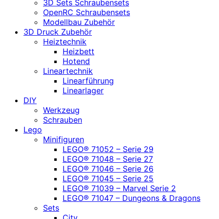
3D Sets Schraubensets
OpenRC Schraubensets
Modellbau Zubehör
3D Druck Zubehör
Heiztechnik
Heizbett
Hotend
Lineartechnik
Linearführung
Linearlager
DIY
Werkzeug
Schrauben
Lego
Minifiguren
LEGO® 71052 – Serie 29
LEGO® 71048 – Serie 27
LEGO® 71046 – Serie 26
LEGO® 71045 – Serie 25
LEGO® 71039 – Marvel Serie 2
LEGO® 71047 – Dungeons & Dragons
Sets
City