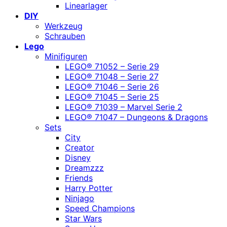
Linearlager
DIY
Werkzeug
Schrauben
Lego
Minifiguren
LEGO® 71052 – Serie 29
LEGO® 71048 – Serie 27
LEGO® 71046 – Serie 26
LEGO® 71045 – Serie 25
LEGO® 71039 – Marvel Serie 2
LEGO® 71047 – Dungeons & Dragons
Sets
City
Creator
Disney
Dreamzzz
Friends
Harry Potter
Ninjago
Speed Champions
Star Wars