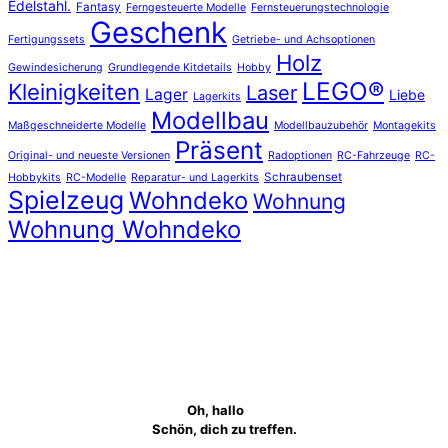
Edelstahl.
Fantasy
Ferngesteuerte Modelle
Fernsteuerungstechnologie
Geschenk
Fertigungssets
Getriebe- und Achsoptionen
Holz
Gewindesicherung
Grundlegende Kitdetails
Hobby
LEGO®
Kleinigkeiten
Laser
Lager
Liebe
Lagerkits
Modellbau
Maßgeschneiderte Modelle
Modellbauzubehör
Montagekits
Präsent
Original- und neueste Versionen
Radoptionen
RC-Fahrzeuge
RC-
Schraubenset
Hobbykits
RC-Modelle
Reparatur- und Lagerkits
Spielzeug
Wohndeko
Wohnung
Wohnung Wohndeko
Oh, hallo
Schön, dich zu treffen.