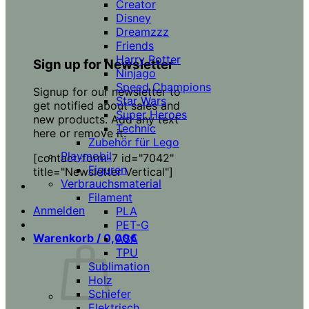
Creator
Disney
Dreamzzz
Friends
Harry Potter
Sign up for Newsletter
Ninjago
Speed Champions
Signup for our newsletter to
Star Wars
get notified about sales and
Super Heroes
new products. Add any text
Technic
here or remove it.
Zubehör für Lego
Playmobil
[contact-form-7 id="7042"
Figuren
title="Newsletter Vertical"]
Verbrauchsmaterial
Filament
Anmelden
PLA
PET-G
Warenkorb /
0,00
€
ASA
TPU
Sublimation
Holz
Schiefer
Elektrisch