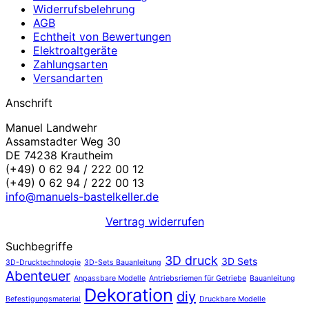
Widerrufsbelehrung
AGB
Echtheit von Bewertungen
Elektroaltgeräte
Zahlungsarten
Versandarten
Anschrift
Manuel Landwehr
Assamstadter Weg 30
DE 74238 Krautheim
(+49) 0 62 94 / 222 00 12
(+49) 0 62 94 / 222 00 13
info@manuels-bastelkeller.de
Vertrag widerrufen
Suchbegriffe
3D druck
3D Sets
3D-Drucktechnologie
3D-Sets Bauanleitung
Abenteuer
Anpassbare Modelle
Antriebsriemen für Getriebe
Bauanleitung
Dekoration
diy
Befestigungsmaterial
Druckbare Modelle