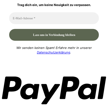
Trag dich ein, um keine Neuigkeit zu verpassen.
Wir senden keinen Spam! Erfahre mehr in unserer
Datenschutzerklärung
.
P