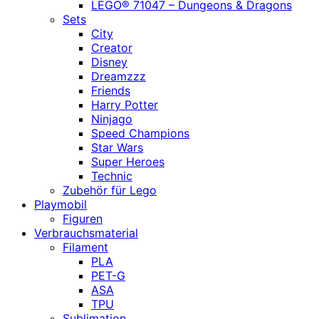
LEGO® 71047 – Dungeons & Dragons
Sets
City
Creator
Disney
Dreamzzz
Friends
Harry Potter
Ninjago
Speed Champions
Star Wars
Super Heroes
Technic
Zubehör für Lego
Playmobil
Figuren
Verbrauchsmaterial
Filament
PLA
PET-G
ASA
TPU
Sublimation