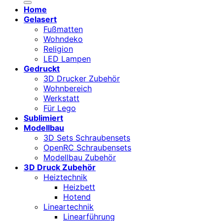
Home
Gelasert
Fußmatten
Wohndeko
Religion
LED Lampen
Gedruckt
3D Drucker Zubehör
Wohnbereich
Werkstatt
Für Lego
Sublimiert
Modellbau
3D Sets Schraubensets
OpenRC Schraubensets
Modellbau Zubehör
3D Druck Zubehör
Heiztechnik
Heizbett
Hotend
Lineartechnik
Linearführung