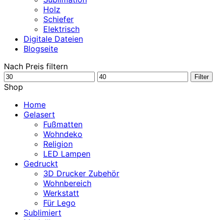
Holz
Schiefer
Elektrisch
Digitale Dateien
Blogseite
Nach Preis filtern
Min.
Max.
Filter
Preis
Preis
Shop
Home
Gelasert
Fußmatten
Wohndeko
Religion
LED Lampen
Gedruckt
3D Drucker Zubehör
Wohnbereich
Werkstatt
Für Lego
Sublimiert