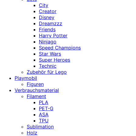
City
Creator
Disney
Dreamzzz
Friends
Harry Potter
Ninjago
Speed Champions
Star Wars
Super Heroes
Technic
Zubehör für Lego
Playmobil
Figuren
Verbrauchsmaterial
Filament
PLA
PET-G
ASA
TPU
Sublimation
Holz