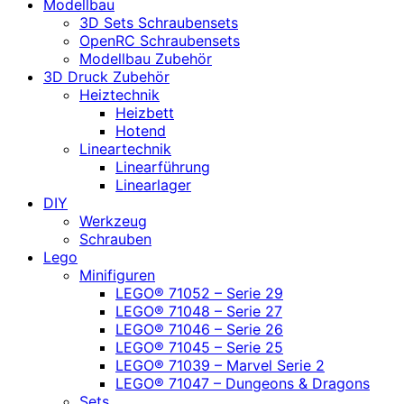
Modellbau
3D Sets Schraubensets
OpenRC Schraubensets
Modellbau Zubehör
3D Druck Zubehör
Heiztechnik
Heizbett
Hotend
Lineartechnik
Linearführung
Linearlager
DIY
Werkzeug
Schrauben
Lego
Minifiguren
LEGO® 71052 – Serie 29
LEGO® 71048 – Serie 27
LEGO® 71046 – Serie 26
LEGO® 71045 – Serie 25
LEGO® 71039 – Marvel Serie 2
LEGO® 71047 – Dungeons & Dragons
Sets