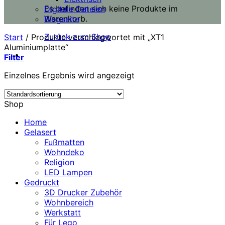
Es befinden sich keine Produkte im
Digitale Dateien
Warenkorb.
Blogseite
Zurück zum Shop
Start
/
Produkte verschlagwortet mit „XT1
Aluminiumplatte“
Filter
Einzelnes Ergebnis wird angezeigt
Shop
Home
Gelasert
Fußmatten
Wohndeko
Religion
LED Lampen
Gedruckt
3D Drucker Zubehör
Wohnbereich
Werkstatt
Für Lego