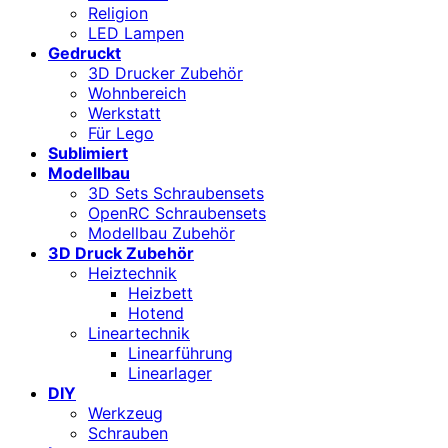
Religion
LED Lampen
Gedruckt
3D Drucker Zubehör
Wohnbereich
Werkstatt
Für Lego
Sublimiert
Modellbau
3D Sets Schraubensets
OpenRC Schraubensets
Modellbau Zubehör
3D Druck Zubehör
Heiztechnik
Heizbett
Hotend
Lineartechnik
Linearführung
Linearlager
DIY
Werkzeug
Schrauben