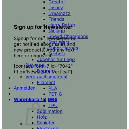
Creator
Disney
Dreamzzz
Friends
Harry Potter
Sign up for Newsletter
Ninjago
Speed Champions
Signup for our newsletter to
Star Wars
get notified about sales and
Super Heroes
new products. Add any text
Technic
here or remove it.
Zubehör für Lego
Playmobil
[contact-form-7 id="7042"
Figuren
title="Newsletter Vertical"]
Verbrauchsmaterial
Filament
Anmelden
PLA
PET-G
Warenkorb /
0,00
€
ASA
TPU
Sublimation
Holz
Schiefer
Elektrisch