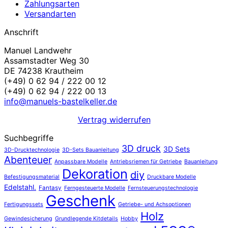
Zahlungsarten
Versandarten
Anschrift
Manuel Landwehr
Assamstadter Weg 30
DE 74238 Krautheim
(+49) 0 62 94 / 222 00 12
(+49) 0 62 94 / 222 00 13
info@manuels-bastelkeller.de
Vertrag widerrufen
Suchbegriffe
3D druck
3D Sets
3D-Drucktechnologie
3D-Sets Bauanleitung
Abenteuer
Anpassbare Modelle
Antriebsriemen für Getriebe
Bauanleitung
Dekoration
diy
Befestigungsmaterial
Druckbare Modelle
Edelstahl.
Fantasy
Ferngesteuerte Modelle
Fernsteuerungstechnologie
Geschenk
Fertigungssets
Getriebe- und Achsoptionen
Holz
Gewindesicherung
Grundlegende Kitdetails
Hobby