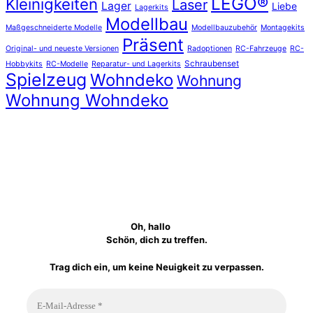
LEGO®
Kleinigkeiten
Laser
Lager
Liebe
Lagerkits
Modellbau
Maßgeschneiderte Modelle
Modellbauzubehör
Montagekits
Präsent
Original- und neueste Versionen
Radoptionen
RC-Fahrzeuge
RC-
Schraubenset
Hobbykits
RC-Modelle
Reparatur- und Lagerkits
Spielzeug
Wohndeko
Wohnung
Wohnung Wohndeko
Oh, hallo
Schön, dich zu treffen.
Trag dich ein, um keine Neuigkeit zu verpassen.