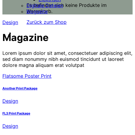
Es befinden sich keine Produkte im
Digitale Dateien
Warenkorb.
Blogseite
Zurück zum Shop
Design
Magazine
Lorem ipsum dolor sit amet, consectetuer adipiscing elit,
sed diam nonummy nibh euismod tincidunt ut laoreet
dolore magna aliquam erat volutpat
Flatsome Poster Print
Another Print Package
Design
FL3 Print Package
Design