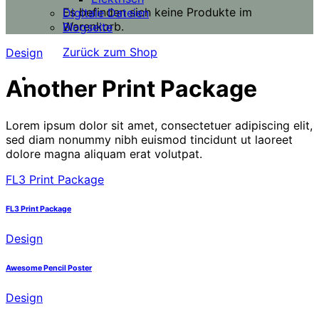
Es befinden sich keine Produkte im
Digitale Dateien
Warenkorb.
Blogseite
Zurück zum Shop
Design
Another Print Package
Lorem ipsum dolor sit amet, consectetuer adipiscing elit,
sed diam nonummy nibh euismod tincidunt ut laoreet
dolore magna aliquam erat volutpat.
FL3 Print Package
FL3 Print Package
Design
Awesome Pencil Poster
Design