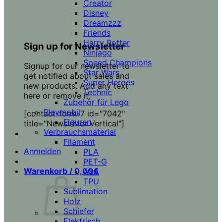
Creator
Disney
Dreamzzz
Friends
Harry Potter
Sign up for Newsletter
Ninjago
Speed Champions
Signup for our newsletter to
Star Wars
get notified about sales and
Super Heroes
new products. Add any text
Technic
here or remove it.
Zubehör für Lego
Playmobil
[contact-form-7 id="7042"
Figuren
title="Newsletter Vertical"]
Verbrauchsmaterial
Filament
Anmelden
PLA
PET-G
Warenkorb /
0,00
€
ASA
TPU
Sublimation
Holz
Schiefer
Elektrisch