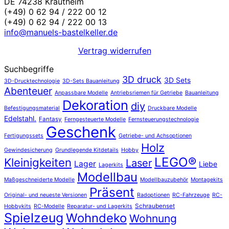
DE 74238 Krautheim
(+49) 0 62 94 / 222 00 12
(+49) 0 62 94 / 222 00 13
info@manuels-bastelkeller.de
Vertrag widerrufen
Suchbegriffe
3D druck
3D Sets
3D-Drucktechnologie
3D-Sets Bauanleitung
Abenteuer
Anpassbare Modelle
Antriebsriemen für Getriebe
Bauanleitung
Dekoration
diy
Befestigungsmaterial
Druckbare Modelle
Edelstahl.
Fantasy
Ferngesteuerte Modelle
Fernsteuerungstechnologie
Geschenk
Fertigungssets
Getriebe- und Achsoptionen
Holz
Gewindesicherung
Grundlegende Kitdetails
Hobby
LEGO®
Kleinigkeiten
Laser
Lager
Liebe
Lagerkits
Modellbau
Maßgeschneiderte Modelle
Modellbauzubehör
Montagekits
Präsent
Original- und neueste Versionen
Radoptionen
RC-Fahrzeuge
RC-
Schraubenset
Hobbykits
RC-Modelle
Reparatur- und Lagerkits
Spielzeug
Wohndeko
Wohnung