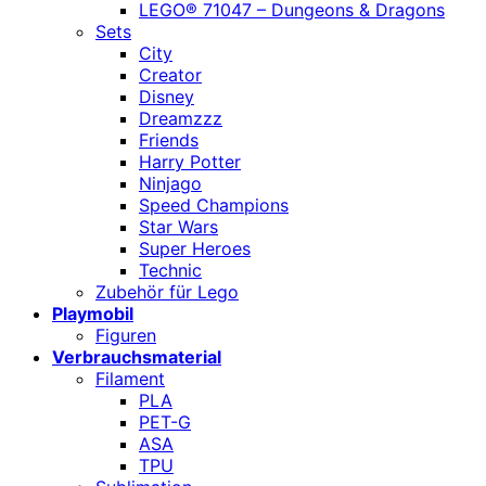
LEGO® 71047 – Dungeons & Dragons
Sets
City
Creator
Disney
Dreamzzz
Friends
Harry Potter
Ninjago
Speed Champions
Star Wars
Super Heroes
Technic
Zubehör für Lego
Playmobil
Figuren
Verbrauchsmaterial
Filament
PLA
PET-G
ASA
TPU