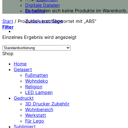
Digitale Dateien
Es befinden sich keine Produkte im Warenkorb.
Blogseite
Zurück zum Shop
Start
/
Produkte verschlagwortet mit „ABS“
Filter
Einzelnes Ergebnis wird angezeigt
Shop
Home
Gelasert
Fußmatten
Wohndeko
Religion
LED Lampen
Gedruckt
3D Drucker Zubehör
Wohnbereich
Werkstatt
Für Lego
Sublimiert