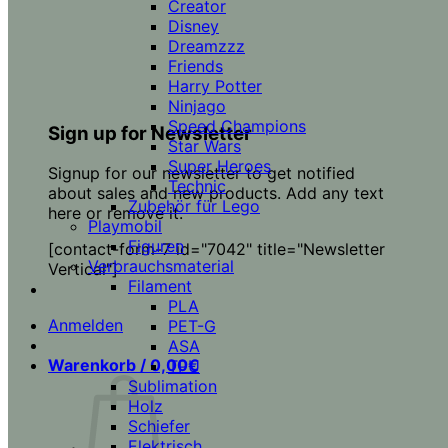
Creator
Disney
Dreamzzz
Friends
Harry Potter
Ninjago
Speed Champions
Sign up for Newsletter
Star Wars
Super Heroes
Signup for our newsletter to get notified
Technic
about sales and new products. Add any text
Zubehör für Lego
here or remove it.
Playmobil
Figuren
[contact-form-7 id="7042" title="Newsletter
Verbrauchsmaterial
Vertical"]
Filament
PLA
Anmelden
PET-G
ASA
Warenkorb /
0,00
€
TPU
Sublimation
Holz
Schiefer
Elektrisch