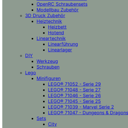
OpenRC Schraubensets
Modellbau Zubehör
3D Druck Zubehör
Heiztechnik
Heizbett
Hotend
Lineartechnik
Linearführung
Linearlager
DIY
Werkzeug
Schrauben
Lego
Minifiguren
LEGO® 71052 - Serie 29
LEGO® 71048 - Serie 27
LEGO® 71046 - Serie 26
LEGO® 71045 - Serie 25
LEGO® 71039 - Marvel Serie 2
LEGO® 71047 - Dungeons & Dragon
Sets
City