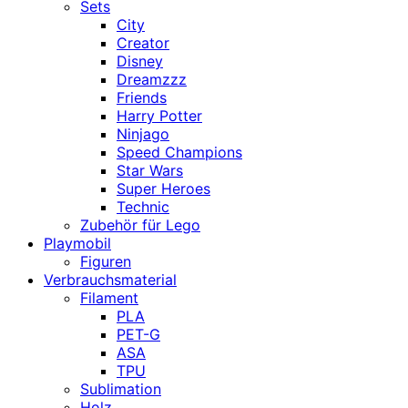
Sets
City
Creator
Disney
Dreamzzz
Friends
Harry Potter
Ninjago
Speed Champions
Star Wars
Super Heroes
Technic
Zubehör für Lego
Playmobil
Figuren
Verbrauchsmaterial
Filament
PLA
PET-G
ASA
TPU
Sublimation
Holz