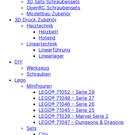
3D Sets Schraubensets
OpenRC Schraubensets
Modellbau Zubehör
3D Druck Zubehör
Heiztechnik
Heizbett
Hotend
Lineartechnik
Linearführung
Linearlager
DIY
Werkzeug
Schrauben
Lego
Minifiguren
LEGO® 71052 – Serie 29
LEGO® 71048 – Serie 27
LEGO® 71046 – Serie 26
LEGO® 71045 – Serie 25
LEGO® 71039 – Marvel Serie 2
LEGO® 71047 – Dungeons & Dragons
Sets
City