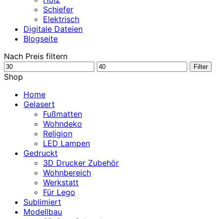
Schiefer
Elektrisch
Digitale Dateien
Blogseite
Nach Preis filtern
Min.
Max.
Filter
Preis
Preis
Shop
Home
Gelasert
Fußmatten
Wohndeko
Religion
LED Lampen
Gedruckt
3D Drucker Zubehör
Wohnbereich
Werkstatt
Für Lego
Sublimiert
Modellbau