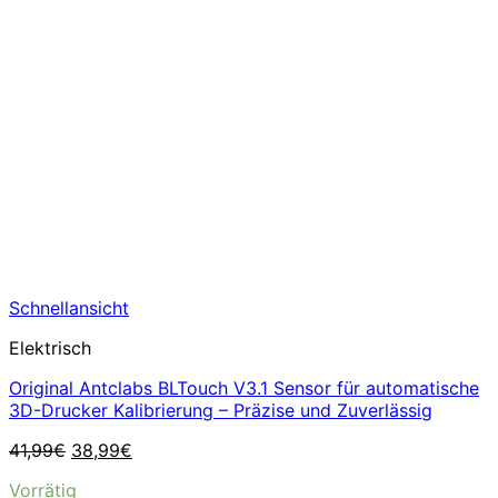
Schnellansicht
Elektrisch
Original Antclabs BLTouch V3.1 Sensor für automatische
3D-Drucker Kalibrierung – Präzise und Zuverlässig
Ursprünglicher
Aktueller
41,99
€
38,99
€
Preis
Preis
Vorrätig
war:
ist: