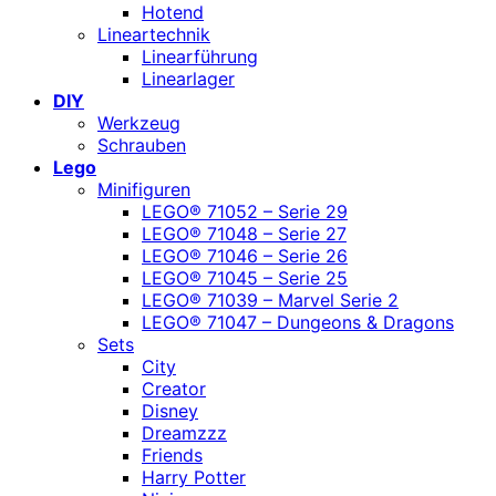
Hotend
Lineartechnik
Linearführung
Linearlager
DIY
Werkzeug
Schrauben
Lego
Minifiguren
LEGO® 71052 – Serie 29
LEGO® 71048 – Serie 27
LEGO® 71046 – Serie 26
LEGO® 71045 – Serie 25
LEGO® 71039 – Marvel Serie 2
LEGO® 71047 – Dungeons & Dragons
Sets
City
Creator
Disney
Dreamzzz
Friends
Harry Potter