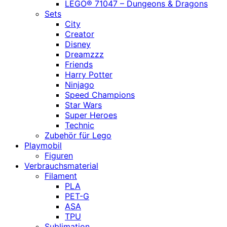
LEGO® 71047 – Dungeons & Dragons
Sets
City
Creator
Disney
Dreamzzz
Friends
Harry Potter
Ninjago
Speed Champions
Star Wars
Super Heroes
Technic
Zubehör für Lego
Playmobil
Figuren
Verbrauchsmaterial
Filament
PLA
PET-G
ASA
TPU
Sublimation