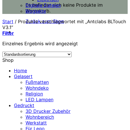
Es befinden sich keine Produkte im
Digitale Dateien
Warenkorb.
Blogseite
Zurück zum Shop
Start
/
Produkte verschlagwortet mit „Antclabs BLTouch
V3.1“
Filter
Einzelnes Ergebnis wird angezeigt
Shop
Home
Gelasert
Fußmatten
Wohndeko
Religion
LED Lampen
Gedruckt
3D Drucker Zubehör
Wohnbereich
Werkstatt
Für Lego