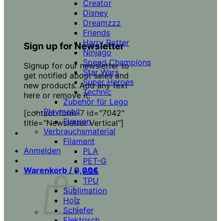
Creator
Disney
Dreamzzz
Friends
Harry Potter
Sign up for Newsletter
Ninjago
Speed Champions
Signup for our newsletter to
Star Wars
get notified about sales and
Super Heroes
new products. Add any text
Technic
here or remove it.
Zubehör für Lego
Playmobil
[contact-form-7 id="7042"
Figuren
title="Newsletter Vertical"]
Verbrauchsmaterial
Filament
Anmelden
PLA
PET-G
Warenkorb /
0,00
€
ASA
TPU
Sublimation
Holz
Schiefer
Elektrisch