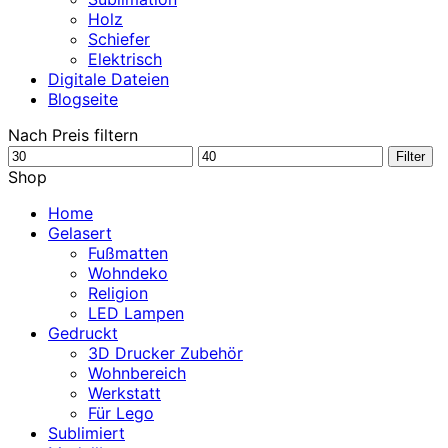
Holz
Schiefer
Elektrisch
Digitale Dateien
Blogseite
Nach Preis filtern
Min.
Max.
Filter
Preis
Preis
Shop
Home
Gelasert
Fußmatten
Wohndeko
Religion
LED Lampen
Gedruckt
3D Drucker Zubehör
Wohnbereich
Werkstatt
Für Lego
Sublimiert