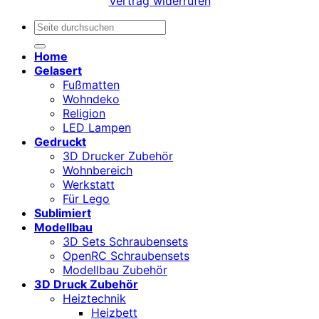
Vertrag widerrufen
Suchen
nach:
Home
Gelasert
Fußmatten
Wohndeko
Religion
LED Lampen
Gedruckt
3D Drucker Zubehör
Wohnbereich
Werkstatt
Für Lego
Sublimiert
Modellbau
3D Sets Schraubensets
OpenRC Schraubensets
Modellbau Zubehör
3D Druck Zubehör
Heiztechnik
Heizbett