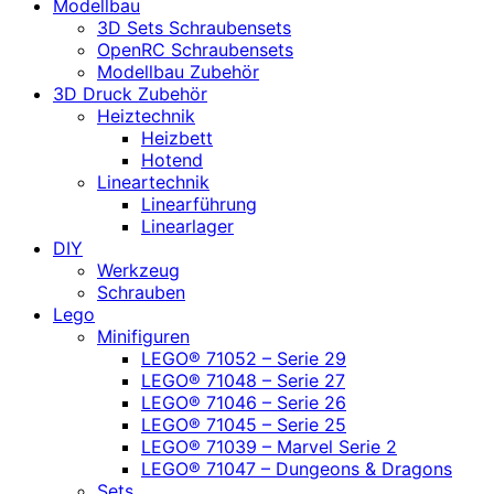
Modellbau
3D Sets Schraubensets
OpenRC Schraubensets
Modellbau Zubehör
3D Druck Zubehör
Heiztechnik
Heizbett
Hotend
Lineartechnik
Linearführung
Linearlager
DIY
Werkzeug
Schrauben
Lego
Minifiguren
LEGO® 71052 – Serie 29
LEGO® 71048 – Serie 27
LEGO® 71046 – Serie 26
LEGO® 71045 – Serie 25
LEGO® 71039 – Marvel Serie 2
LEGO® 71047 – Dungeons & Dragons
Sets