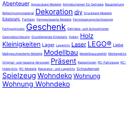
Abenteuer
Anpassbare Modelle
Antriebsriemen für Getriebe
Bauanleitung
Dekoration
diy
Befestigungsmaterial
Druckbare Modelle
Edelstahl.
Fantasy
Ferngesteuerte Modelle
Fernsteuerungstechnologie
Geschenk
Fertigungssets
Getriebe- und Achsoptionen
Holz
Gewindesicherung
Grundlegende Kitdetails
Hobby
LEGO®
Kleinigkeiten
Laser
Lager
Liebe
Lagerkits
Modellbau
Maßgeschneiderte Modelle
Modellbauzubehör
Montagekits
Präsent
Original- und neueste Versionen
Radoptionen
RC-Fahrzeuge
RC-
Schraubenset
Hobbykits
RC-Modelle
Reparatur- und Lagerkits
Spielzeug
Wohndeko
Wohnung
Wohnung Wohndeko