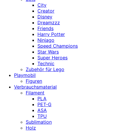
City
Creator
Disney
Dreamzzz
Friends
Harry Potter
Ninjago
Speed Champions
Star Wars
Super Heroes
Technic
Zubehör für Lego
Playmobil
Figuren
Verbrauchsmaterial
Filament
PLA
PET-G
ASA
TPU
Sublimation
Holz