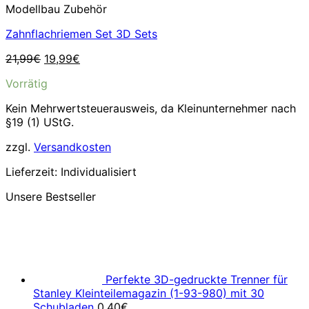
Modellbau Zubehör
Zahnflachriemen Set 3D Sets
Ursprünglicher
Aktueller
21,99
€
19,99
€
Preis
Preis
Vorrätig
war:
ist:
21,99€
19,99€.
Kein Mehrwertsteuerausweis, da Kleinunternehmer nach
§19 (1) UStG.
zzgl.
Versandkosten
Lieferzeit:
Individualisiert
Unsere Bestseller
Perfekte 3D-gedruckte Trenner für
Stanley Kleinteilemagazin (1-93-980) mit 30
Schubladen
0,40
€