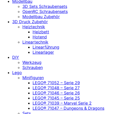
Modellbau
3D Sets Schraubensets
OpenRC Schraubensets
Modellbau Zubehör
3D Druck Zubehör
Heiztechnik
Heizbett
Hotend
Lineartechnik
Linearführung
Linearlager
DIY
Werkzeug
Schrauben
Lego
Minifiguren
LEGO® 71052 – Serie 29
LEGO® 71048 – Serie 27
LEGO® 71046 – Serie 26
LEGO® 71045 – Serie 25
LEGO® 71039 – Marvel Serie 2
LEGO® 71047 – Dungeons & Dragons
Sets