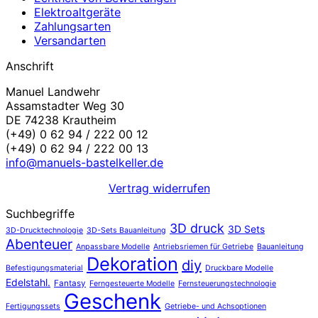
Elektroaltgeräte
Zahlungsarten
Versandarten
Anschrift
Manuel Landwehr
Assamstadter Weg 30
DE 74238 Krautheim
(+49) 0 62 94 / 222 00 12
(+49) 0 62 94 / 222 00 13
info@manuels-bastelkeller.de
Vertrag widerrufen
Suchbegriffe
3D druck
3D Sets
3D-Drucktechnologie
3D-Sets Bauanleitung
Abenteuer
Anpassbare Modelle
Antriebsriemen für Getriebe
Bauanleitung
Dekoration
diy
Befestigungsmaterial
Druckbare Modelle
Edelstahl.
Fantasy
Ferngesteuerte Modelle
Fernsteuerungstechnologie
Geschenk
Fertigungssets
Getriebe- und Achsoptionen