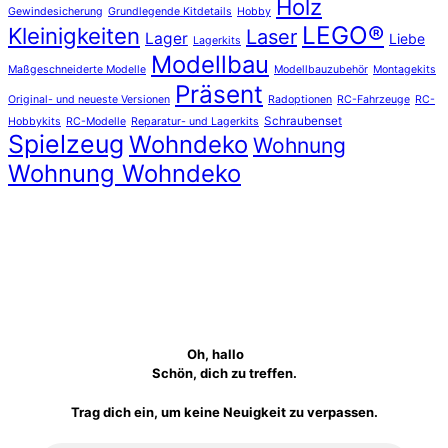
Holz
Gewindesicherung
Grundlegende Kitdetails
Hobby
LEGO®
Kleinigkeiten
Laser
Lager
Liebe
Lagerkits
Modellbau
Maßgeschneiderte Modelle
Modellbauzubehör
Montagekits
Präsent
Original- und neueste Versionen
Radoptionen
RC-Fahrzeuge
RC-
Schraubenset
Hobbykits
RC-Modelle
Reparatur- und Lagerkits
Spielzeug
Wohndeko
Wohnung
Wohnung Wohndeko
Oh, hallo
Schön, dich zu treffen.
Trag dich ein, um keine Neuigkeit zu verpassen.