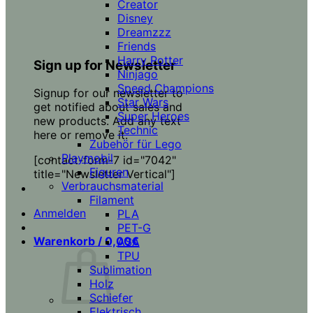
Creator
Disney
Dreamzzz
Friends
Harry Potter
Sign up for Newsletter
Ninjago
Speed Champions
Signup for our newsletter to
Star Wars
get notified about sales and
Super Heroes
new products. Add any text
Technic
here or remove it.
Zubehör für Lego
Playmobil
[contact-form-7 id="7042"
Figuren
title="Newsletter Vertical"]
Verbrauchsmaterial
Filament
Anmelden
PLA
PET-G
Warenkorb /
0,00
€
ASA
TPU
Sublimation
Holz
Schiefer
Elektrisch