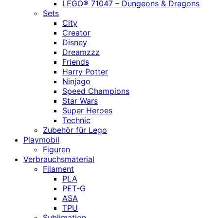
LEGO® 71047 – Dungeons & Dragons
Sets
City
Creator
Disney
Dreamzzz
Friends
Harry Potter
Ninjago
Speed Champions
Star Wars
Super Heroes
Technic
Zubehör für Lego
Playmobil
Figuren
Verbrauchsmaterial
Filament
PLA
PET-G
ASA
TPU
Sublimation