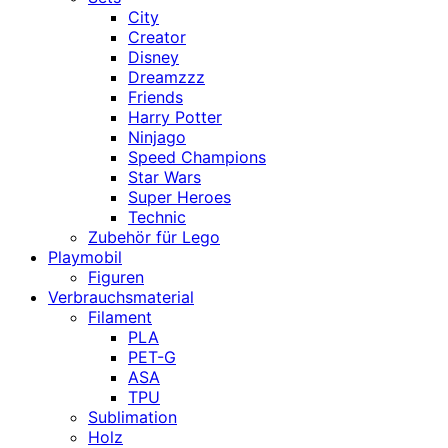
City
Creator
Disney
Dreamzzz
Friends
Harry Potter
Ninjago
Speed Champions
Star Wars
Super Heroes
Technic
Zubehör für Lego
Playmobil
Figuren
Verbrauchsmaterial
Filament
PLA
PET-G
ASA
TPU
Sublimation
Holz