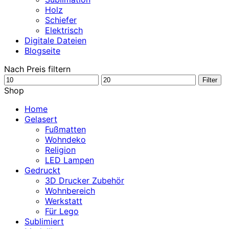
Holz
Schiefer
Elektrisch
Digitale Dateien
Blogseite
Nach Preis filtern
Min.
Max.
Filter
Preis
Preis
Shop
Home
Gelasert
Fußmatten
Wohndeko
Religion
LED Lampen
Gedruckt
3D Drucker Zubehör
Wohnbereich
Werkstatt
Für Lego
Sublimiert