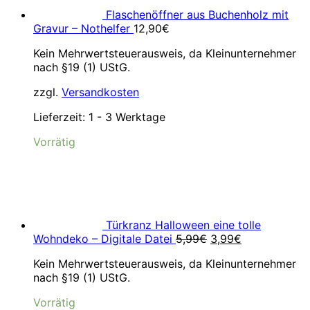
Flaschenöffner aus Buchenholz mit
Gravur – Nothelfer
12,90
€
Kein Mehrwertsteuerausweis, da Kleinunternehmer
nach §19 (1) UStG.
zzgl.
Versandkosten
Lieferzeit:
1 - 3 Werktage
Vorrätig
Türkranz Halloween eine tolle
Ursprünglicher
Aktueller
Wohndeko – Digitale Datei
5,99
€
3,99
€
Preis
Preis
Kein Mehrwertsteuerausweis, da Kleinunternehmer
war:
ist:
nach §19 (1) UStG.
5,99€
3,99€.
Vorrätig