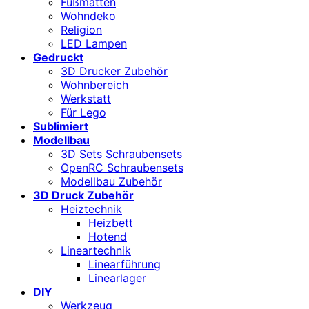
Fußmatten
Wohndeko
Religion
LED Lampen
Gedruckt
3D Drucker Zubehör
Wohnbereich
Werkstatt
Für Lego
Sublimiert
Modellbau
3D Sets Schraubensets
OpenRC Schraubensets
Modellbau Zubehör
3D Druck Zubehör
Heiztechnik
Heizbett
Hotend
Lineartechnik
Linearführung
Linearlager
DIY
Werkzeug