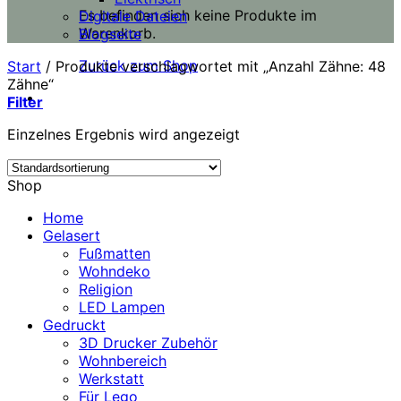
Es befinden sich keine Produkte im
Digitale Dateien
Warenkorb.
Blogseite
Zurück zum Shop
Start
/
Produkte verschlagwortet mit „Anzahl Zähne: 48
Zähne“
Filter
Einzelnes Ergebnis wird angezeigt
Shop
Home
Gelasert
Fußmatten
Wohndeko
Religion
LED Lampen
Gedruckt
3D Drucker Zubehör
Wohnbereich
Werkstatt
Für Lego