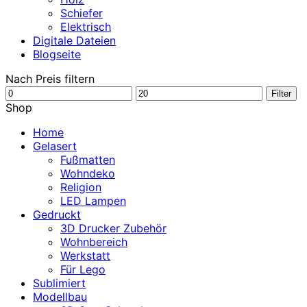
Schiefer
Elektrisch
Digitale Dateien
Blogseite
Nach Preis filtern
Min.
Max.
Filter
Preis
Preis
Shop
Home
Gelasert
Fußmatten
Wohndeko
Religion
LED Lampen
Gedruckt
3D Drucker Zubehör
Wohnbereich
Werkstatt
Für Lego
Sublimiert
Modellbau