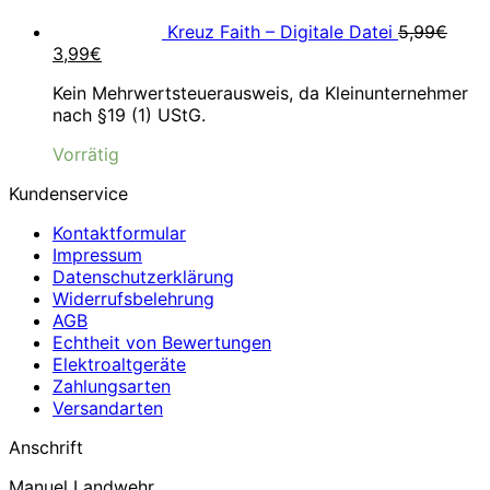
Kreuz Faith – Digitale Datei
5,99
€
Ursprünglicher
Aktueller
3,99
€
Preis
Preis
Kein Mehrwertsteuerausweis, da Kleinunternehmer
war:
ist:
nach §19 (1) UStG.
5,99€
3,99€.
Vorrätig
Kundenservice
Kontaktformular
Impressum
Datenschutzerklärung
Widerrufsbelehrung
AGB
Echtheit von Bewertungen
Elektroaltgeräte
Zahlungsarten
Versandarten
Anschrift
Manuel Landwehr