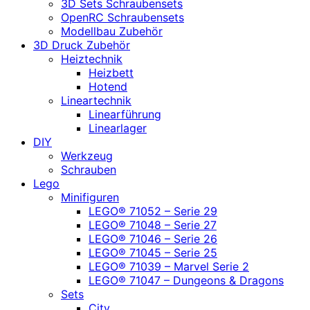
3D Sets Schraubensets
OpenRC Schraubensets
Modellbau Zubehör
3D Druck Zubehör
Heiztechnik
Heizbett
Hotend
Lineartechnik
Linearführung
Linearlager
DIY
Werkzeug
Schrauben
Lego
Minifiguren
LEGO® 71052 – Serie 29
LEGO® 71048 – Serie 27
LEGO® 71046 – Serie 26
LEGO® 71045 – Serie 25
LEGO® 71039 – Marvel Serie 2
LEGO® 71047 – Dungeons & Dragons
Sets
City