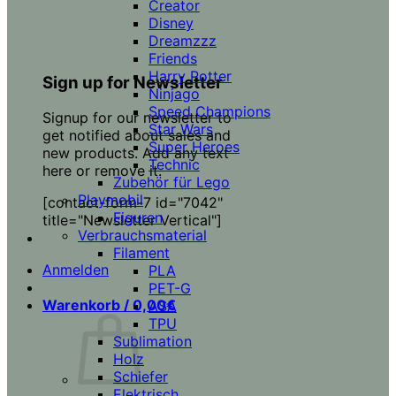
Creator
Disney
Dreamzzz
Friends
Harry Potter
Sign up for Newsletter
Ninjago
Speed Champions
Signup for our newsletter to
Star Wars
get notified about sales and
Super Heroes
new products. Add any text
Technic
here or remove it.
Zubehör für Lego
Playmobil
[contact-form-7 id="7042"
Figuren
title="Newsletter Vertical"]
Verbrauchsmaterial
Filament
Anmelden
PLA
PET-G
Warenkorb /
0,00
€
ASA
TPU
Sublimation
Holz
Schiefer
Elektrisch