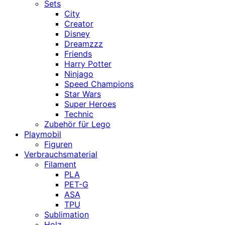
Sets
City
Creator
Disney
Dreamzzz
Friends
Harry Potter
Ninjago
Speed Champions
Star Wars
Super Heroes
Technic
Zubehör für Lego
Playmobil
Figuren
Verbrauchsmaterial
Filament
PLA
PET-G
ASA
TPU
Sublimation
Holz