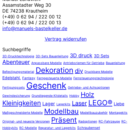
Assamstadter Weg 30
DE 74238 Krautheim
(+49) 0 62 94 / 222 00 12
(+49) 0 62 94 / 222 00 13
info@manuels-bastelkeller.de
Vertrag widerrufen
Suchbegriffe
3D druck
3D Sets
3D-Drucktechnologie
3D-Sets Bauanleitung
Abenteuer
Anpassbare Modelle
Antriebsriemen für Getriebe
Bauanleitung
Dekoration
diy
Befestigungsmaterial
Druckbare Modelle
Edelstahl.
Fantasy
Ferngesteuerte Modelle
Fernsteuerungstechnologie
Geschenk
Fertigungssets
Getriebe- und Achsoptionen
Holz
Gewindesicherung
Grundlegende Kitdetails
Hobby
LEGO®
Kleinigkeiten
Laser
Lager
Liebe
Lagerkits
Modellbau
Maßgeschneiderte Modelle
Modellbauzubehör
Montagekits
Präsent
Original- und neueste Versionen
Radoptionen
RC-Fahrzeuge
RC-
Schraubenset
Hobbykits
RC-Modelle
Reparatur- und Lagerkits