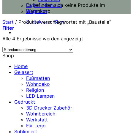
Es befinden sich keine Produkte im
Digitale Dateien
Warenkorb.
Blogseite
Zurück zum Shop
Start
/
Produkte verschlagwortet mit „Baustelle“
Filter
Alle 4 Ergebnisse werden angezeigt
Shop
Home
Gelasert
Fußmatten
Wohndeko
Religion
LED Lampen
Gedruckt
3D Drucker Zubehör
Wohnbereich
Werkstatt
Für Lego
Sublimiert