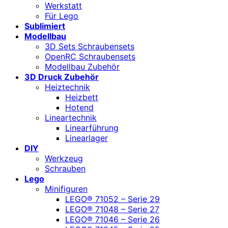
Werkstatt
Für Lego
Sublimiert
Modellbau
3D Sets Schraubensets
OpenRC Schraubensets
Modellbau Zubehör
3D Druck Zubehör
Heiztechnik
Heizbett
Hotend
Lineartechnik
Linearführung
Linearlager
DIY
Werkzeug
Schrauben
Lego
Minifiguren
LEGO® 71052 – Serie 29
LEGO® 71048 – Serie 27
LEGO® 71046 – Serie 26