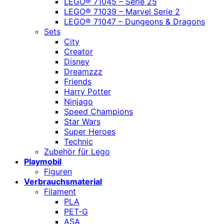
LEGO® 71045 – Serie 25
LEGO® 71039 – Marvel Serie 2
LEGO® 71047 – Dungeons & Dragons
Sets
City
Creator
Disney
Dreamzzz
Friends
Harry Potter
Ninjago
Speed Champions
Star Wars
Super Heroes
Technic
Zubehör für Lego
Playmobil
Figuren
Verbrauchsmaterial
Filament
PLA
PET-G
ASA