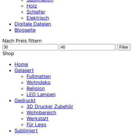
Holz
Schiefer
Elektrisch
Digitale Dateien
Blogseite
Nach Preis filtern
Min.
Max.
Filter
Preis
Preis
Shop
Home
Gelasert
Fußmatten
Wohndeko
Religion
LED Lampen
Gedruckt
3D Drucker Zubehör
Wohnbereich
Werkstatt
Für Lego
Sublimiert