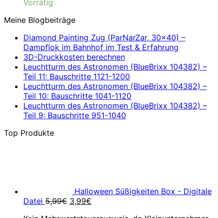
Vorrätig
Meine Blogbeiträge
Diamond Painting Zug (ParNarZar, 30×40) –
Dampflok im Bahnhof im Test & Erfahrung
3D-Druckkosten berechnen
Leuchtturm des Astronomen (BlueBrixx 104382) –
Teil 11: Bauschritte 1121-1200
Leuchtturm des Astronomen (BlueBrixx 104382) –
Teil 10: Bauschritte 1041-1120
Leuchtturm des Astronomen (BlueBrixx 104382) –
Teil 9: Bauschritte 951-1040
Top Produkte
Halloween Süßigkeiten Box - Digitale
Ursprünglicher
Aktueller
Datei
5,99
€
3,99
€
Preis
Preis