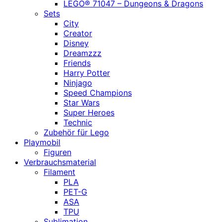
LEGO® 71047 – Dungeons & Dragons
Sets
City
Creator
Disney
Dreamzzz
Friends
Harry Potter
Ninjago
Speed Champions
Star Wars
Super Heroes
Technic
Zubehör für Lego
Playmobil
Figuren
Verbrauchsmaterial
Filament
PLA
PET-G
ASA
TPU
Sublimation