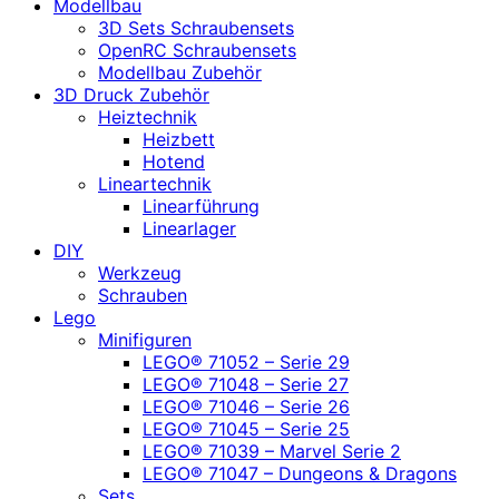
Modellbau
3D Sets Schraubensets
OpenRC Schraubensets
Modellbau Zubehör
3D Druck Zubehör
Heiztechnik
Heizbett
Hotend
Lineartechnik
Linearführung
Linearlager
DIY
Werkzeug
Schrauben
Lego
Minifiguren
LEGO® 71052 – Serie 29
LEGO® 71048 – Serie 27
LEGO® 71046 – Serie 26
LEGO® 71045 – Serie 25
LEGO® 71039 – Marvel Serie 2
LEGO® 71047 – Dungeons & Dragons
Sets