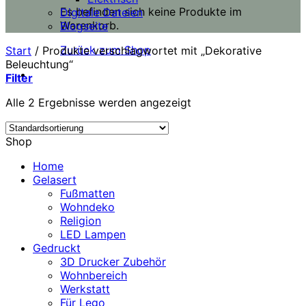
Es befinden sich keine Produkte im
Digitale Dateien
Warenkorb.
Blogseite
Zurück zum Shop
Start
/
Produkte verschlagwortet mit „Dekorative
Beleuchtung“
Filter
Alle 2 Ergebnisse werden angezeigt
Shop
Home
Gelasert
Fußmatten
Wohndeko
Religion
LED Lampen
Gedruckt
3D Drucker Zubehör
Wohnbereich
Werkstatt
Für Lego