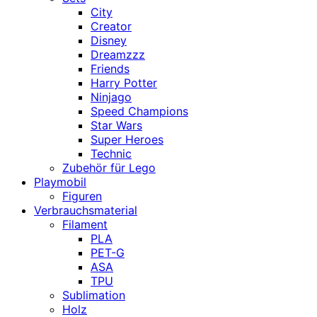
City
Creator
Disney
Dreamzzz
Friends
Harry Potter
Ninjago
Speed Champions
Star Wars
Super Heroes
Technic
Zubehör für Lego
Playmobil
Figuren
Verbrauchsmaterial
Filament
PLA
PET-G
ASA
TPU
Sublimation
Holz