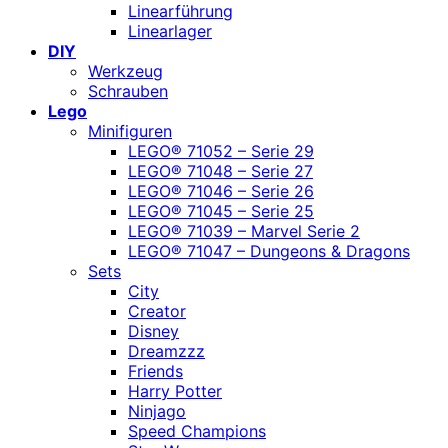
Linearführung
Linearlager
DIY
Werkzeug
Schrauben
Lego
Minifiguren
LEGO® 71052 – Serie 29
LEGO® 71048 – Serie 27
LEGO® 71046 – Serie 26
LEGO® 71045 – Serie 25
LEGO® 71039 – Marvel Serie 2
LEGO® 71047 – Dungeons & Dragons
Sets
City
Creator
Disney
Dreamzzz
Friends
Harry Potter
Ninjago
Speed Champions