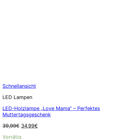
Schnellansicht
LED Lampen
LED-Holzlampe „Love Mama“ – Perfektes
Muttertagsgeschenk
Ursprünglicher
Aktueller
39,99
€
34,99
€
Preis
Preis
Vorrätig
war:
ist: