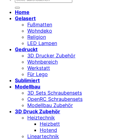
nach:
Home
Gelasert
Fußmatten
Wohndeko
Religion
LED Lampen
Gedruckt
3D Drucker Zubehör
Wohnbereich
Werkstatt
Für Lego
Sublimiert
Modellbau
3D Sets Schraubensets
OpenRC Schraubensets
Modellbau Zubehör
3D Druck Zubehör
Heiztechnik
Heizbett
Hotend
Lineartechnik