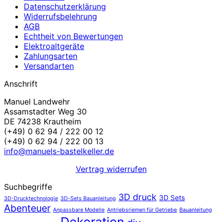
Datenschutzerklärung
Widerrufsbelehrung
AGB
Echtheit von Bewertungen
Elektroaltgeräte
Zahlungsarten
Versandarten
Anschrift
Manuel Landwehr
Assamstadter Weg 30
DE 74238 Krautheim
(+49) 0 62 94 / 222 00 12
(+49) 0 62 94 / 222 00 13
info@manuels-bastelkeller.de
Vertrag widerrufen
Suchbegriffe
3D druck
3D Sets
3D-Drucktechnologie
3D-Sets Bauanleitung
Abenteuer
Anpassbare Modelle
Antriebsriemen für Getriebe
Bauanleitung
Dekoration