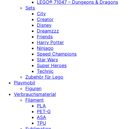
LEGO® 71047 – Dungeons & Dragons
Sets
City
Creator
Disney
Dreamzzz
Friends
Harry Potter
Ninjago
Speed Champions
Star Wars
Super Heroes
Technic
Zubehör für Lego
Playmobil
Figuren
Verbrauchsmaterial
Filament
PLA
PET-G
ASA
TPU
Sublimation