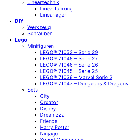
Lineartechnik
Linearführung
Linearlager
DIY
Werkzeug
Schrauben
Lego
Minifiguren
LEGO® 71052 – Serie 29
LEGO® 71048 – Serie 27
LEGO® 71046 – Serie 26
LEGO® 71045 – Serie 25
LEGO® 71039 – Marvel Serie 2
LEGO® 71047 – Dungeons & Dragons
Sets
City
Creator
Disney
Dreamzzz
Friends
Harry Potter
Ninjago
Speed Champions