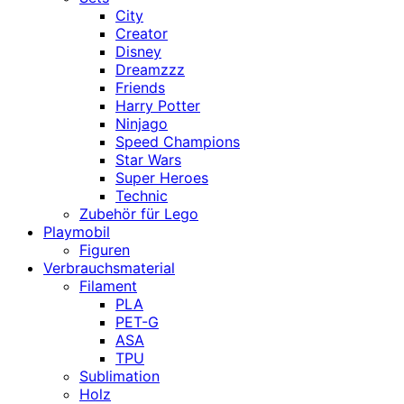
City
Creator
Disney
Dreamzzz
Friends
Harry Potter
Ninjago
Speed Champions
Star Wars
Super Heroes
Technic
Zubehör für Lego
Playmobil
Figuren
Verbrauchsmaterial
Filament
PLA
PET-G
ASA
TPU
Sublimation
Holz