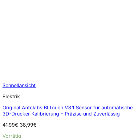
Schnellansicht
Elektrik
Original Antclabs BLTouch V3.1 Sensor für automatische
3D-Drucker Kalibrierung – Präzise und Zuverlässig
Ursprünglicher
Aktueller
41,99
€
38,99
€
Preis
Preis
Vorrätig
war:
ist: