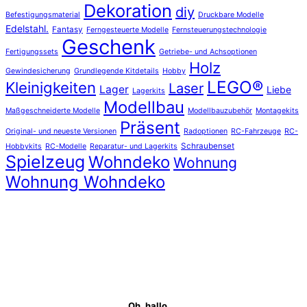
Dekoration
diy
Befestigungsmaterial
Druckbare Modelle
Edelstahl.
Fantasy
Ferngesteuerte Modelle
Fernsteuerungstechnologie
Geschenk
Fertigungssets
Getriebe- und Achsoptionen
Holz
Gewindesicherung
Grundlegende Kitdetails
Hobby
LEGO®
Kleinigkeiten
Laser
Lager
Liebe
Lagerkits
Modellbau
Maßgeschneiderte Modelle
Modellbauzubehör
Montagekits
Präsent
Original- und neueste Versionen
Radoptionen
RC-Fahrzeuge
RC-
Schraubenset
Hobbykits
RC-Modelle
Reparatur- und Lagerkits
Spielzeug
Wohndeko
Wohnung
Wohnung Wohndeko
Oh, hallo