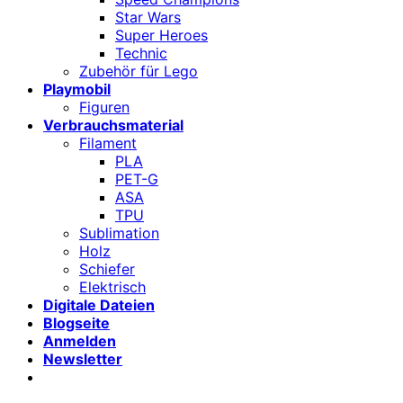
Star Wars
Super Heroes
Technic
Zubehör für Lego
Playmobil
Figuren
Verbrauchsmaterial
Filament
PLA
PET-G
ASA
TPU
Sublimation
Holz
Schiefer
Elektrisch
Digitale Dateien
Blogseite
Anmelden
Newsletter