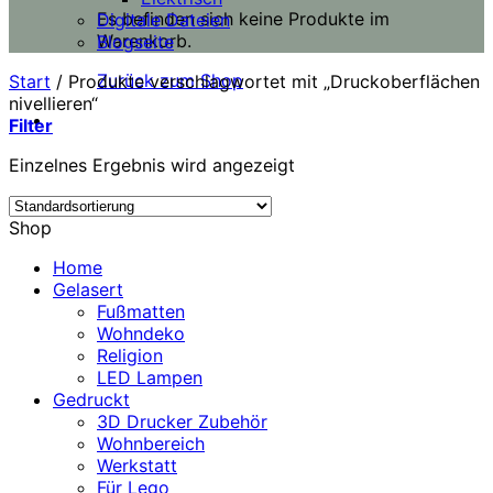
Es befinden sich keine Produkte im
Digitale Dateien
Warenkorb.
Blogseite
Zurück zum Shop
Start
/
Produkte verschlagwortet mit „Druckoberflächen
nivellieren“
Filter
Einzelnes Ergebnis wird angezeigt
Shop
Home
Gelasert
Fußmatten
Wohndeko
Religion
LED Lampen
Gedruckt
3D Drucker Zubehör
Wohnbereich
Werkstatt
Für Lego