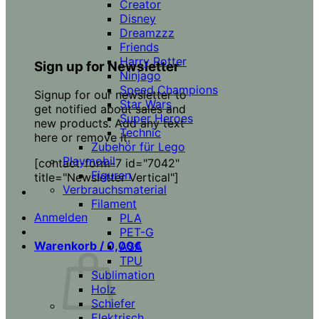
Creator
Disney
Dreamzzz
Friends
Harry Potter
Sign up for Newsletter
Ninjago
Speed Champions
Signup for our newsletter to
Star Wars
get notified about sales and
Super Heroes
new products. Add any text
Technic
here or remove it.
Zubehör für Lego
Playmobil
[contact-form-7 id="7042"
Figuren
title="Newsletter Vertical"]
Verbrauchsmaterial
Filament
Anmelden
PLA
PET-G
Warenkorb /
0,00
€
ASA
TPU
Sublimation
Holz
Schiefer
Elektrisch