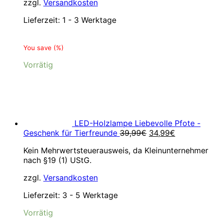
zzgl.
Versandkosten
Lieferzeit:
1 - 3 Werktage
You save
(
%)
Vorrätig
LED-Holzlampe Liebevolle Pfote -
Ursprünglicher
Aktueller
Geschenk für Tierfreunde
39,99
€
34,99
€
Preis
Preis
Kein Mehrwertsteuerausweis, da Kleinunternehmer
war:
ist:
nach §19 (1) UStG.
39,99€
34,99€.
zzgl.
Versandkosten
Lieferzeit:
3 - 5 Werktage
Vorrätig