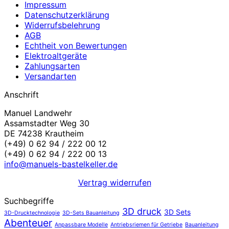
Impressum
Datenschutzerklärung
Widerrufsbelehrung
AGB
Echtheit von Bewertungen
Elektroaltgeräte
Zahlungsarten
Versandarten
Anschrift
Manuel Landwehr
Assamstadter Weg 30
DE 74238 Krautheim
(+49) 0 62 94 / 222 00 12
(+49) 0 62 94 / 222 00 13
info@manuels-bastelkeller.de
Vertrag widerrufen
Suchbegriffe
3D druck
3D Sets
3D-Drucktechnologie
3D-Sets Bauanleitung
Abenteuer
Anpassbare Modelle
Antriebsriemen für Getriebe
Bauanleitung