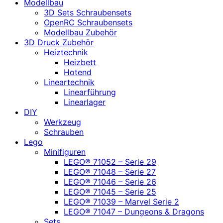
Modellbau
3D Sets Schraubensets
OpenRC Schraubensets
Modellbau Zubehör
3D Druck Zubehör
Heiztechnik
Heizbett
Hotend
Lineartechnik
Linearführung
Linearlager
DIY
Werkzeug
Schrauben
Lego
Minifiguren
LEGO® 71052 – Serie 29
LEGO® 71048 – Serie 27
LEGO® 71046 – Serie 26
LEGO® 71045 – Serie 25
LEGO® 71039 – Marvel Serie 2
LEGO® 71047 – Dungeons & Dragons
Sets