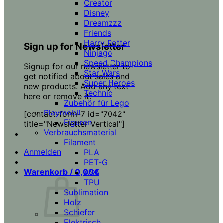
Creator
Disney
Dreamzzz
Friends
Harry Potter
Sign up for Newsletter
Ninjago
Speed Champions
Signup for our newsletter to
Star Wars
get notified about sales and
Super Heroes
new products. Add any text
Technic
here or remove it.
Zubehör für Lego
Playmobil
[contact-form-7 id="7042"
Figuren
title="Newsletter Vertical"]
Verbrauchsmaterial
Filament
Anmelden
PLA
PET-G
Warenkorb /
0,00
€
ASA
TPU
Sublimation
Holz
Schiefer
Elektrisch