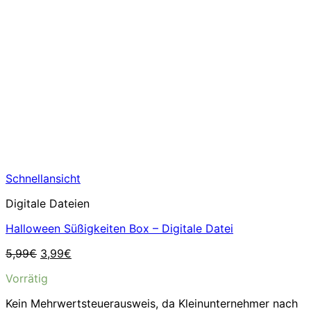
Schnellansicht
Digitale Dateien
Halloween Süßigkeiten Box – Digitale Datei
Ursprünglicher
Aktueller
5,99
€
3,99
€
Preis
Preis
Vorrätig
war:
ist:
5,99€
3,99€.
Kein Mehrwertsteuerausweis, da Kleinunternehmer nach