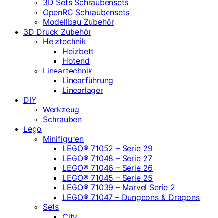
3D Sets Schraubensets
OpenRC Schraubensets
Modellbau Zubehör
3D Druck Zubehör
Heiztechnik
Heizbett
Hotend
Lineartechnik
Linearführung
Linearlager
DIY
Werkzeug
Schrauben
Lego
Minifiguren
LEGO® 71052 – Serie 29
LEGO® 71048 – Serie 27
LEGO® 71046 – Serie 26
LEGO® 71045 – Serie 25
LEGO® 71039 – Marvel Serie 2
LEGO® 71047 – Dungeons & Dragons
Sets
City