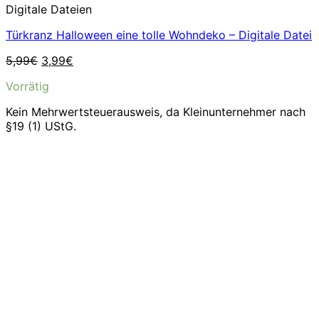
Digitale Dateien
Türkranz Halloween eine tolle Wohndeko – Digitale Datei
Ursprünglicher
Aktueller
5,99
€
3,99
€
Preis
Preis
Vorrätig
war:
ist:
5,99€
3,99€.
Kein Mehrwertsteuerausweis, da Kleinunternehmer nach
§19 (1) UStG.