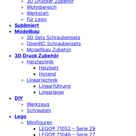
3D Drucker Zubehör
Wohnbereich
Werkstatt
Für Lego
Sublimiert
Modellbau
3D Sets Schraubensets
OpenRC Schraubensets
Modellbau Zubehör
3D Druck Zubehör
Heiztechnik
Heizbett
Hotend
Lineartechnik
Linearführung
Linearlager
DIY
Werkzeug
Schrauben
Lego
Minifiguren
LEGO® 71052 – Serie 29
LEGO® 71048 – Serie 27