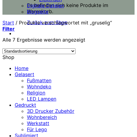
Es befinden sich keine Produkte im
Digitale Dateien
Warenkorb.
Blogseite
Zurück zum Shop
Start
/
Produkte verschlagwortet mit „gruselig“
Filter
Alle 7 Ergebnisse werden angezeigt
Shop
Home
Gelasert
Fußmatten
Wohndeko
Religion
LED Lampen
Gedruckt
3D Drucker Zubehör
Wohnbereich
Werkstatt
Für Lego
Sublimiert