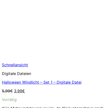
Schnellansicht
Digitale Dateien
Halloween Windlicht – Set 1 – Digitale Datei
Ursprünglicher
Aktueller
5,99
€
3,99
€
Preis
Preis
Vorrätig
war:
ist:
5,99€
3,99€.