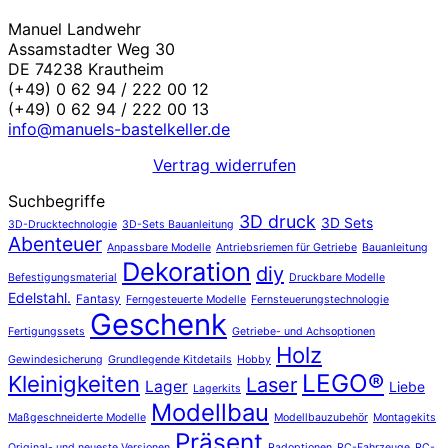
Manuel Landwehr
Assamstadter Weg 30
DE 74238 Krautheim
(+49) 0 62 94 / 222 00 12
(+49) 0 62 94 / 222 00 13
info@manuels-bastelkeller.de
Vertrag widerrufen
Suchbegriffe
3D druck
3D Sets
3D-Drucktechnologie
3D-Sets Bauanleitung
Abenteuer
Anpassbare Modelle
Antriebsriemen für Getriebe
Bauanleitung
Dekoration
diy
Befestigungsmaterial
Druckbare Modelle
Edelstahl.
Fantasy
Ferngesteuerte Modelle
Fernsteuerungstechnologie
Geschenk
Fertigungssets
Getriebe- und Achsoptionen
Holz
Gewindesicherung
Grundlegende Kitdetails
Hobby
LEGO®
Kleinigkeiten
Laser
Lager
Liebe
Lagerkits
Modellbau
Maßgeschneiderte Modelle
Modellbauzubehör
Montagekits
Präsent
Original- und neueste Versionen
Radoptionen
RC-Fahrzeuge
RC-