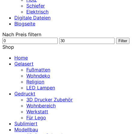
Schiefer
Elektrisch
Digitale Dateien
Blogseite
Nach Preis filtern
Min.
Max.
Filter
Preis
Preis
Shop
Home
Gelasert
Fußmatten
Wohndeko
Religion
LED Lampen
Gedruckt
3D Drucker Zubehör
Wohnbereich
Werkstatt
Für Lego
Sublimiert
Modellbau