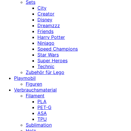
Sets
City
Creator
Disney
Dreamzzz
Friends
Harry Potter
Ninjago
Speed Champions
Star Wars
Super Heroes
Technic
Zubehör für Lego
Playmobil
Figuren
Verbrauchsmaterial
Filament
PLA
PET-G
ASA
TPU
Sublimation
Holz