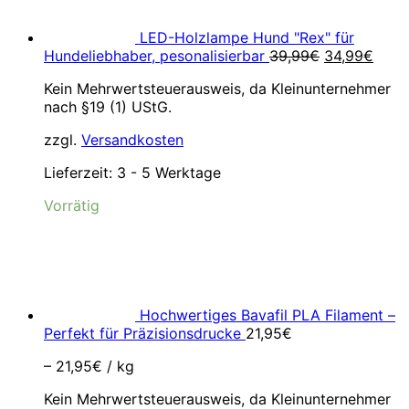
LED-Holzlampe Hund "Rex" für
Ursprünglic
Aktue
Hundeliebhaber, pesonalisierbar
39,99
€
34,99
€
Preis
Preis
Kein Mehrwertsteuerausweis, da Kleinunternehmer
war:
ist:
nach §19 (1) UStG.
39,99€
34,9
zzgl.
Versandkosten
Lieferzeit:
3 - 5 Werktage
Vorrätig
Hochwertiges Bavafil PLA Filament –
Perfekt für Präzisionsdrucke
21,95
€
–
21,95
€
/
kg
Kein Mehrwertsteuerausweis, da Kleinunternehmer