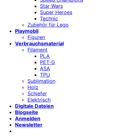
Star Wars
Super Heroes
Technic
Zubehör für Lego
Playmobil
Figuren
Verbrauchsmaterial
Filament
PLA
PET-G
ASA
TPU
Sublimation
Holz
Schiefer
Elektrisch
Digitale Dateien
Blogseite
Anmelden
Newsletter