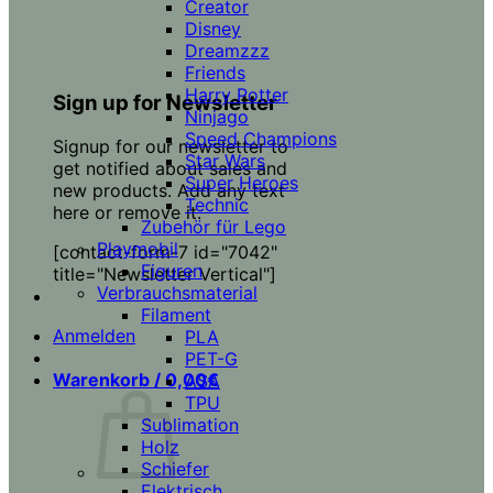
Creator
Disney
Dreamzzz
Friends
Harry Potter
Sign up for Newsletter
Ninjago
Speed Champions
Signup for our newsletter to
Star Wars
get notified about sales and
Super Heroes
new products. Add any text
Technic
here or remove it.
Zubehör für Lego
Playmobil
[contact-form-7 id="7042"
Figuren
title="Newsletter Vertical"]
Verbrauchsmaterial
Filament
Anmelden
PLA
PET-G
Warenkorb /
0,00
€
ASA
TPU
Sublimation
Holz
Schiefer
Elektrisch