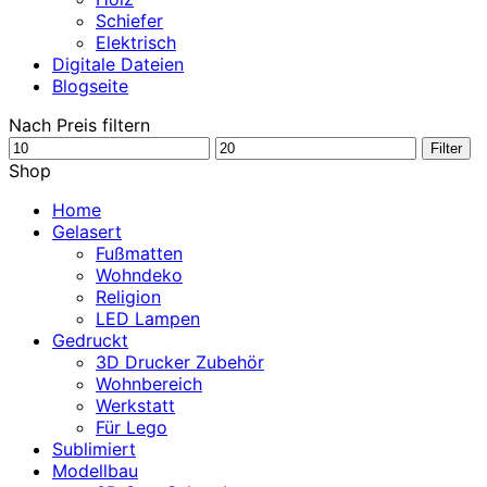
Schiefer
Elektrisch
Digitale Dateien
Blogseite
Nach Preis filtern
Min.
Max.
Filter
Preis
Preis
Shop
Home
Gelasert
Fußmatten
Wohndeko
Religion
LED Lampen
Gedruckt
3D Drucker Zubehör
Wohnbereich
Werkstatt
Für Lego
Sublimiert
Modellbau