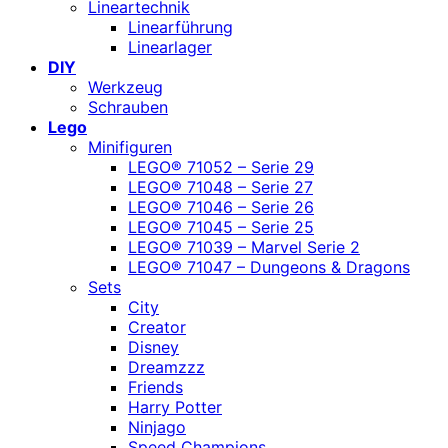
Lineartechnik
Linearführung
Linearlager
DIY
Werkzeug
Schrauben
Lego
Minifiguren
LEGO® 71052 – Serie 29
LEGO® 71048 – Serie 27
LEGO® 71046 – Serie 26
LEGO® 71045 – Serie 25
LEGO® 71039 – Marvel Serie 2
LEGO® 71047 – Dungeons & Dragons
Sets
City
Creator
Disney
Dreamzzz
Friends
Harry Potter
Ninjago
Speed Champions