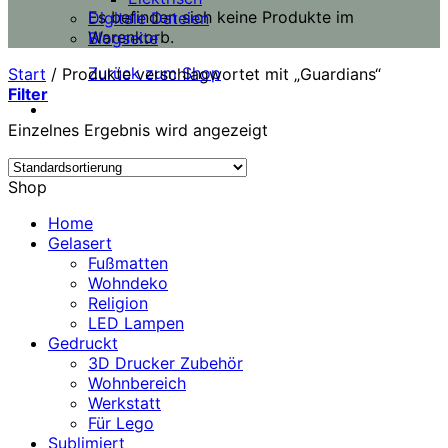
Es befinden sich keine Produkte im
Digitale Dateien
Warenkorb.
Blogseite
Zurück zum Shop
Start
/
Produkte verschlagwortet mit „Guardians“
Filter
Einzelnes Ergebnis wird angezeigt
Shop
Home
Gelasert
Fußmatten
Wohndeko
Religion
LED Lampen
Gedruckt
3D Drucker Zubehör
Wohnbereich
Werkstatt
Für Lego
Sublimiert