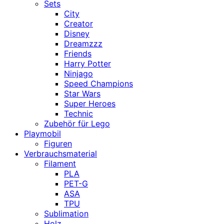
Sets
City
Creator
Disney
Dreamzzz
Friends
Harry Potter
Ninjago
Speed Champions
Star Wars
Super Heroes
Technic
Zubehör für Lego
Playmobil
Figuren
Verbrauchsmaterial
Filament
PLA
PET-G
ASA
TPU
Sublimation
Holz