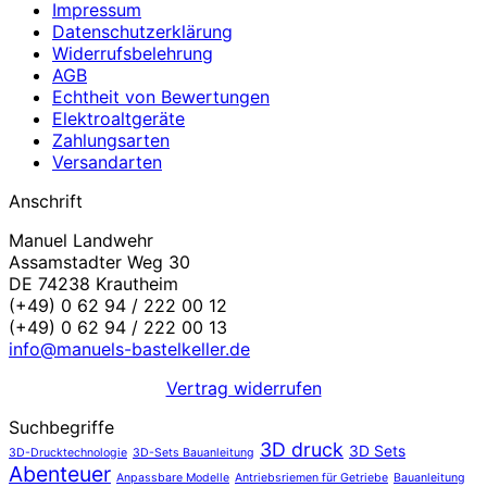
Impressum
Datenschutzerklärung
Widerrufsbelehrung
AGB
Echtheit von Bewertungen
Elektroaltgeräte
Zahlungsarten
Versandarten
Anschrift
Manuel Landwehr
Assamstadter Weg 30
DE 74238 Krautheim
(+49) 0 62 94 / 222 00 12
(+49) 0 62 94 / 222 00 13
info@manuels-bastelkeller.de
Vertrag widerrufen
Suchbegriffe
3D druck
3D Sets
3D-Drucktechnologie
3D-Sets Bauanleitung
Abenteuer
Anpassbare Modelle
Antriebsriemen für Getriebe
Bauanleitung