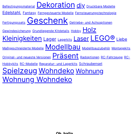
Dekoration
diy
Befestigungsmaterial
Druckbare Modelle
Edelstahl.
Fantasy
Ferngesteuerte Modelle
Fernsteuerungstechnologie
Geschenk
Fertigungssets
Getriebe- und Achsoptionen
Holz
Gewindesicherung
Grundlegende Kitdetails
Hobby
LEGO®
Kleinigkeiten
Laser
Lager
Liebe
Lagerkits
Modellbau
Maßgeschneiderte Modelle
Modellbauzubehör
Montagekits
Präsent
Original- und neueste Versionen
Radoptionen
RC-Fahrzeuge
RC-
Schraubenset
Hobbykits
RC-Modelle
Reparatur- und Lagerkits
Spielzeug
Wohndeko
Wohnung
Wohnung Wohndeko
Oh, hallo