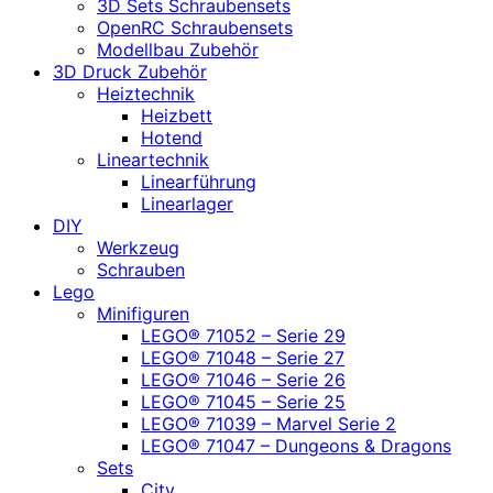
3D Sets Schraubensets
OpenRC Schraubensets
Modellbau Zubehör
3D Druck Zubehör
Heiztechnik
Heizbett
Hotend
Lineartechnik
Linearführung
Linearlager
DIY
Werkzeug
Schrauben
Lego
Minifiguren
LEGO® 71052 – Serie 29
LEGO® 71048 – Serie 27
LEGO® 71046 – Serie 26
LEGO® 71045 – Serie 25
LEGO® 71039 – Marvel Serie 2
LEGO® 71047 – Dungeons & Dragons
Sets
City