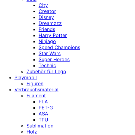
City
Creator
Disney
Dreamzzz
Friends
Harry Potter
Ninjago
Speed Champions
Star Wars
Super Heroes
Technic
Zubehör für Lego
Playmobil
Figuren
Verbrauchsmaterial
Filament
PLA
PET-G
ASA
TPU
Sublimation
Holz