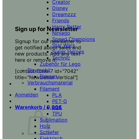
Creator
Disney
Dreamzzz
Friends
Harry Potter
Sign up for Newsletter
Ninjago
Speed Champions
Signup for our newsletter to
Star Wars
get notified about sales and
Super Heroes
new products. Add any text
Technic
here or remove it.
Zubehör für Lego
Playmobil
[contact-form-7 id="7042"
Figuren
title="Newsletter Vertical"]
Verbrauchsmaterial
Filament
Anmelden
PLA
PET-G
Warenkorb /
0,00
€
ASA
TPU
Sublimation
Holz
Schiefer
Elektrisch