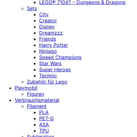
LEGO® 71047 – Dungeons & Dragons
Sets
City
Creator
Disney
Dreamzzz
Friends
Harry Potter
Ninjago
Speed Champions
Star Wars
Super Heroes
Technic
Zubehör für Lego
Playmobil
Figuren
Verbrauchsmaterial
Filament
PLA
PET-G
ASA
TPU
Sublimation