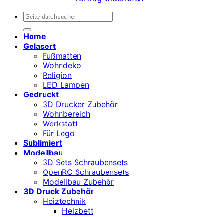
Suchen
nach:
Home
Gelasert
Fußmatten
Wohndeko
Religion
LED Lampen
Gedruckt
3D Drucker Zubehör
Wohnbereich
Werkstatt
Für Lego
Sublimiert
Modellbau
3D Sets Schraubensets
OpenRC Schraubensets
Modellbau Zubehör
3D Druck Zubehör
Heiztechnik
Heizbett