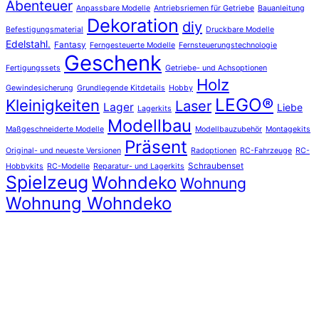
Abenteuer
Anpassbare Modelle
Antriebsriemen für Getriebe
Bauanleitung
Dekoration
diy
Befestigungsmaterial
Druckbare Modelle
Edelstahl.
Fantasy
Ferngesteuerte Modelle
Fernsteuerungstechnologie
Geschenk
Fertigungssets
Getriebe- und Achsoptionen
Holz
Gewindesicherung
Grundlegende Kitdetails
Hobby
LEGO®
Kleinigkeiten
Laser
Lager
Liebe
Lagerkits
Modellbau
Maßgeschneiderte Modelle
Modellbauzubehör
Montagekits
Präsent
Original- und neueste Versionen
Radoptionen
RC-Fahrzeuge
RC-
Schraubenset
Hobbykits
RC-Modelle
Reparatur- und Lagerkits
Spielzeug
Wohndeko
Wohnung
Wohnung Wohndeko