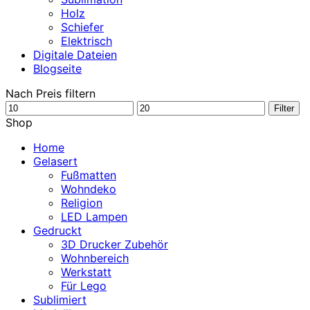
Holz
Schiefer
Elektrisch
Digitale Dateien
Blogseite
Nach Preis filtern
Min.
Max.
Filter
Preis
Preis
Shop
Home
Gelasert
Fußmatten
Wohndeko
Religion
LED Lampen
Gedruckt
3D Drucker Zubehör
Wohnbereich
Werkstatt
Für Lego
Sublimiert