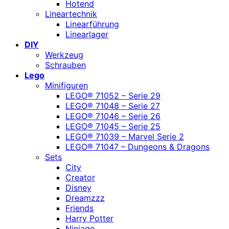
Hotend
Lineartechnik
Linearführung
Linearlager
DIY
Werkzeug
Schrauben
Lego
Minifiguren
LEGO® 71052 – Serie 29
LEGO® 71048 – Serie 27
LEGO® 71046 – Serie 26
LEGO® 71045 – Serie 25
LEGO® 71039 – Marvel Serie 2
LEGO® 71047 – Dungeons & Dragons
Sets
City
Creator
Disney
Dreamzzz
Friends
Harry Potter
Ninjago