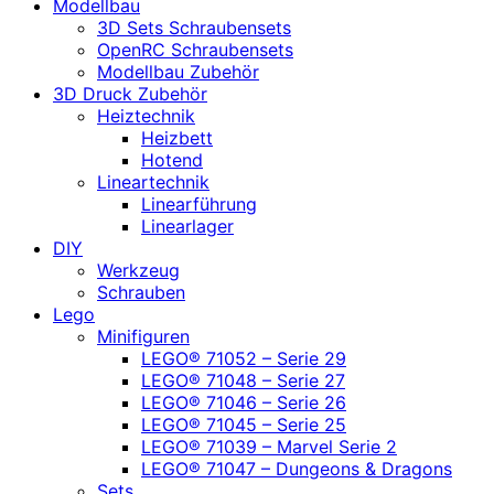
Modellbau
3D Sets Schraubensets
OpenRC Schraubensets
Modellbau Zubehör
3D Druck Zubehör
Heiztechnik
Heizbett
Hotend
Lineartechnik
Linearführung
Linearlager
DIY
Werkzeug
Schrauben
Lego
Minifiguren
LEGO® 71052 – Serie 29
LEGO® 71048 – Serie 27
LEGO® 71046 – Serie 26
LEGO® 71045 – Serie 25
LEGO® 71039 – Marvel Serie 2
LEGO® 71047 – Dungeons & Dragons
Sets