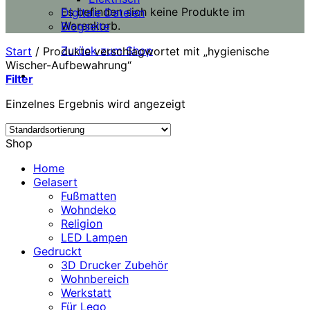
Es befinden sich keine Produkte im
Digitale Dateien
Warenkorb.
Blogseite
Zurück zum Shop
Start
/
Produkte verschlagwortet mit „hygienische
Wischer-Aufbewahrung“
Filter
Einzelnes Ergebnis wird angezeigt
Shop
Home
Gelasert
Fußmatten
Wohndeko
Religion
LED Lampen
Gedruckt
3D Drucker Zubehör
Wohnbereich
Werkstatt
Für Lego