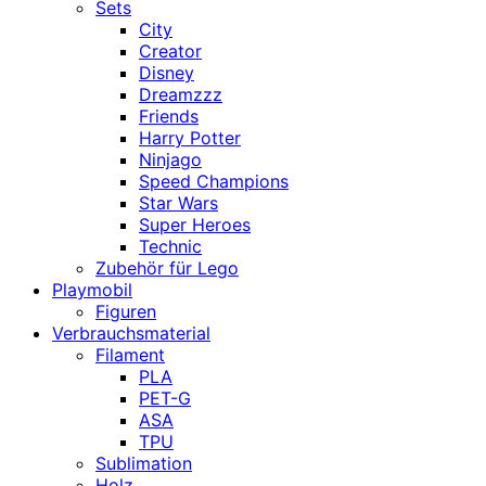
Sets
City
Creator
Disney
Dreamzzz
Friends
Harry Potter
Ninjago
Speed Champions
Star Wars
Super Heroes
Technic
Zubehör für Lego
Playmobil
Figuren
Verbrauchsmaterial
Filament
PLA
PET-G
ASA
TPU
Sublimation
Holz