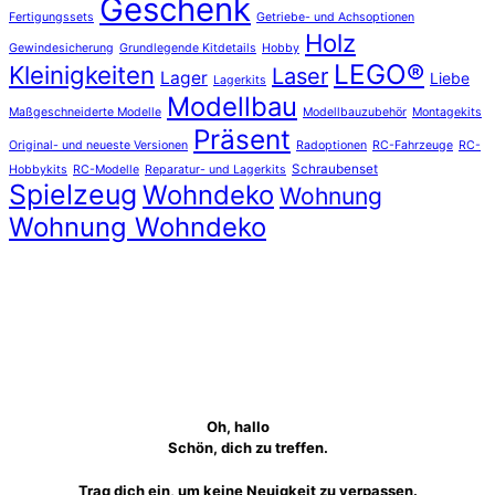
Geschenk
Fertigungssets
Getriebe- und Achsoptionen
Holz
Gewindesicherung
Grundlegende Kitdetails
Hobby
LEGO®
Kleinigkeiten
Laser
Lager
Liebe
Lagerkits
Modellbau
Maßgeschneiderte Modelle
Modellbauzubehör
Montagekits
Präsent
Original- und neueste Versionen
Radoptionen
RC-Fahrzeuge
RC-
Schraubenset
Hobbykits
RC-Modelle
Reparatur- und Lagerkits
Spielzeug
Wohndeko
Wohnung
Wohnung Wohndeko
Oh, hallo
Schön, dich zu treffen.
Trag dich ein, um keine Neuigkeit zu verpassen.