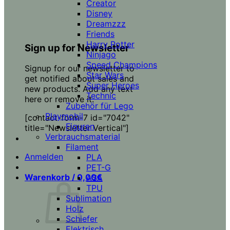
Creator
Disney
Dreamzzz
Friends
Harry Potter
Sign up for Newsletter
Ninjago
Speed Champions
Signup for our newsletter to
Star Wars
get notified about sales and
Super Heroes
new products. Add any text
Technic
here or remove it.
Zubehör für Lego
Playmobil
[contact-form-7 id="7042"
Figuren
title="Newsletter Vertical"]
Verbrauchsmaterial
Filament
Anmelden
PLA
PET-G
Warenkorb /
0,00
€
ASA
TPU
Sublimation
Holz
Schiefer
Elektrisch