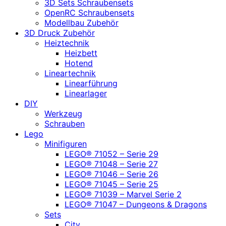
3D Sets Schraubensets
OpenRC Schraubensets
Modellbau Zubehör
3D Druck Zubehör
Heiztechnik
Heizbett
Hotend
Lineartechnik
Linearführung
Linearlager
DIY
Werkzeug
Schrauben
Lego
Minifiguren
LEGO® 71052 – Serie 29
LEGO® 71048 – Serie 27
LEGO® 71046 – Serie 26
LEGO® 71045 – Serie 25
LEGO® 71039 – Marvel Serie 2
LEGO® 71047 – Dungeons & Dragons
Sets
City