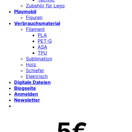
Zubehör für Lego
Playmobil
Figuren
Verbrauchsmaterial
Filament
PLA
PET-G
ASA
TPU
Sublimation
Holz
Schiefer
Elektrisch
Digitale Dateien
Blogseite
Anmelden
Newsletter
5€