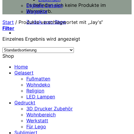
Es befinden sich keine Produkte im
Digitale Dateien
Warenkorb.
Blogseite
Zurück zum Shop
Start
/
Produkte verschlagwortet mit „Jay's“
Filter
Einzelnes Ergebnis wird angezeigt
Shop
Home
Gelasert
Fußmatten
Wohndeko
Religion
LED Lampen
Gedruckt
3D Drucker Zubehör
Wohnbereich
Werkstatt
Für Lego
Sublimiert