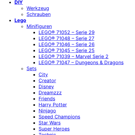
DIY
Werkzeug
Schrauben
Lego
Minifiguren
LEGO® 71052 – Serie 29
LEGO® 71048 – Serie 27
LEGO® 71046 – Serie 26
LEGO® 71045 – Serie 25
LEGO® 71039 – Marvel Serie 2
LEGO® 71047 – Dungeons & Dragons
Sets
City
Creator
Disney
Dreamzzz
Friends
Harry Potter
Ninjago
Speed Champions
Star Wars
Super Heroes
Technic