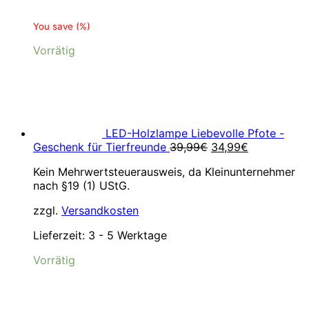
You save
(
%)
Vorrätig
LED-Holzlampe Liebevolle Pfote -
Ursprünglicher
Aktueller
Geschenk für Tierfreunde
39,99
€
34,99
€
Preis
Preis
Kein Mehrwertsteuerausweis, da Kleinunternehmer
war:
ist:
nach §19 (1) UStG.
39,99€
34,99€.
zzgl.
Versandkosten
Lieferzeit:
3 - 5 Werktage
Vorrätig