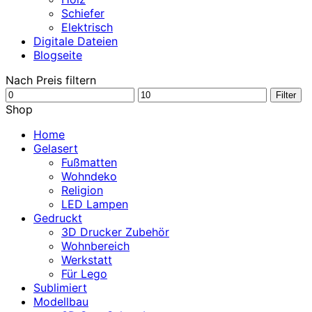
Schiefer
Elektrisch
Digitale Dateien
Blogseite
Nach Preis filtern
Min.
Max.
Filter
Preis
Preis
Shop
Home
Gelasert
Fußmatten
Wohndeko
Religion
LED Lampen
Gedruckt
3D Drucker Zubehör
Wohnbereich
Werkstatt
Für Lego
Sublimiert
Modellbau