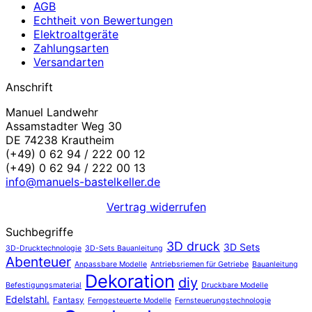
AGB
Echtheit von Bewertungen
Elektroaltgeräte
Zahlungsarten
Versandarten
Anschrift
Manuel Landwehr
Assamstadter Weg 30
DE 74238 Krautheim
(+49) 0 62 94 / 222 00 12
(+49) 0 62 94 / 222 00 13
info@manuels-bastelkeller.de
Vertrag widerrufen
Suchbegriffe
3D druck
3D Sets
3D-Drucktechnologie
3D-Sets Bauanleitung
Abenteuer
Anpassbare Modelle
Antriebsriemen für Getriebe
Bauanleitung
Dekoration
diy
Befestigungsmaterial
Druckbare Modelle
Edelstahl.
Fantasy
Ferngesteuerte Modelle
Fernsteuerungstechnologie