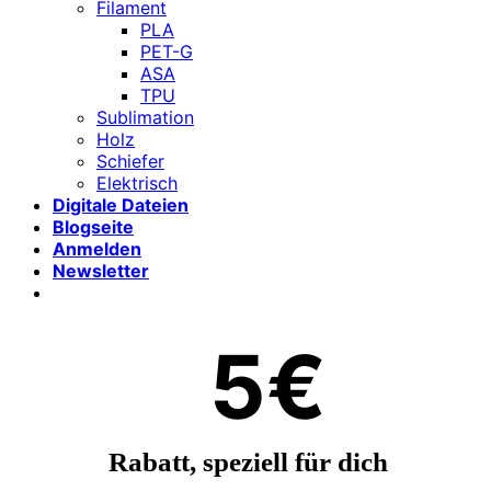
Filament
PLA
PET-G
ASA
TPU
Sublimation
Holz
Schiefer
Elektrisch
Digitale Dateien
Blogseite
Anmelden
Newsletter
5€
Rabatt, speziell für dich