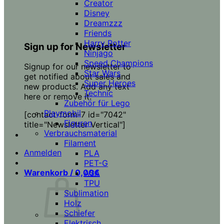
Creator
Disney
Dreamzzz
Friends
Harry Potter
Sign up for Newsletter
Ninjago
Speed Champions
Signup for our newsletter to
Star Wars
get notified about sales and
Super Heroes
new products. Add any text
Technic
here or remove it.
Zubehör für Lego
Playmobil
[contact-form-7 id="7042"
Figuren
title="Newsletter Vertical"]
Verbrauchsmaterial
Filament
Anmelden
PLA
PET-G
Warenkorb /
0,00
€
ASA
TPU
Sublimation
Holz
Schiefer
Elektrisch