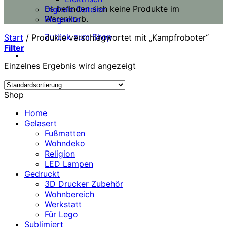
Es befinden sich keine Produkte im
Digitale Dateien
Warenkorb.
Blogseite
Zurück zum Shop
Start
/
Produkte verschlagwortet mit „Kampfroboter“
Filter
Einzelnes Ergebnis wird angezeigt
Shop
Home
Gelasert
Fußmatten
Wohndeko
Religion
LED Lampen
Gedruckt
3D Drucker Zubehör
Wohnbereich
Werkstatt
Für Lego
Sublimiert