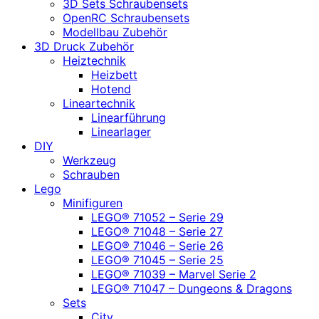
3D Sets Schraubensets
OpenRC Schraubensets
Modellbau Zubehör
3D Druck Zubehör
Heiztechnik
Heizbett
Hotend
Lineartechnik
Linearführung
Linearlager
DIY
Werkzeug
Schrauben
Lego
Minifiguren
LEGO® 71052 – Serie 29
LEGO® 71048 – Serie 27
LEGO® 71046 – Serie 26
LEGO® 71045 – Serie 25
LEGO® 71039 – Marvel Serie 2
LEGO® 71047 – Dungeons & Dragons
Sets
City