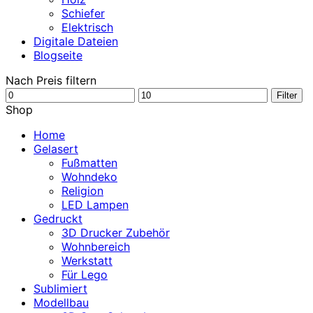
Schiefer
Elektrisch
Digitale Dateien
Blogseite
Nach Preis filtern
Min.
Max.
Filter
Preis
Preis
Shop
Home
Gelasert
Fußmatten
Wohndeko
Religion
LED Lampen
Gedruckt
3D Drucker Zubehör
Wohnbereich
Werkstatt
Für Lego
Sublimiert
Modellbau