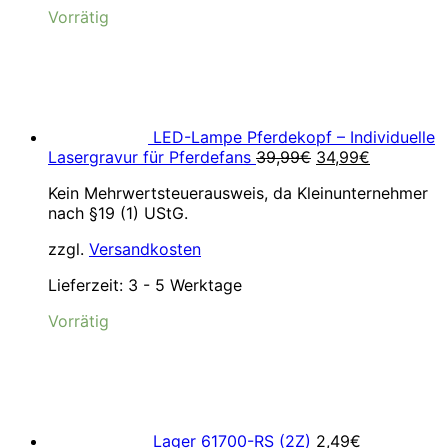
Vorrätig
LED-Lampe Pferdekopf – Individuelle
Ursprünglicher
Aktueller
Lasergravur für Pferdefans
39,99
€
34,99
€
Preis
Preis
Kein Mehrwertsteuerausweis, da Kleinunternehmer
war:
ist:
nach §19 (1) UStG.
39,99€
34,99€.
zzgl.
Versandkosten
Lieferzeit:
3 - 5 Werktage
Vorrätig
Lager 61700-RS (2Z)
2,49
€