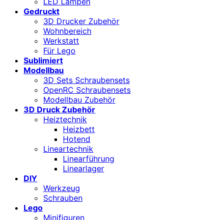
LED Lampen
Gedruckt
3D Drucker Zubehör
Wohnbereich
Werkstatt
Für Lego
Sublimiert
Modellbau
3D Sets Schraubensets
OpenRC Schraubensets
Modellbau Zubehör
3D Druck Zubehör
Heiztechnik
Heizbett
Hotend
Lineartechnik
Linearführung
Linearlager
DIY
Werkzeug
Schrauben
Lego
Minifiguren