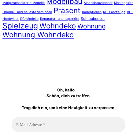
Modellbau
Maßgeschneiderte Modelle
Modellbauzubehör
Montagekits
Präsent
Original- und neueste Versionen
Radoptionen
RC-Fahrzeuge
RC-
Schraubenset
Hobbykits
RC-Modelle
Reparatur- und Lagerkits
Spielzeug
Wohndeko
Wohnung
Wohnung Wohndeko
Oh, hallo
Schön, dich zu treffen.
Trag dich ein, um keine Neuigkeit zu verpassen.