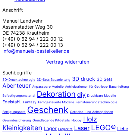
Anschrift
Manuel Landwehr
Assamstadter Weg 30
DE 74238 Krautheim
(+49) 0 62 94 / 222 00 12
(+49) 0 62 94 / 222 00 13
info@manuels-bastelkeller.de
Vertrag widerrufen
Suchbegriffe
3D druck
3D Sets
3D-Drucktechnologie
3D-Sets Bauanleitung
Abenteuer
Anpassbare Modelle
Antriebsriemen für Getriebe
Bauanleitung
Dekoration
diy
Befestigungsmaterial
Druckbare Modelle
Edelstahl.
Fantasy
Ferngesteuerte Modelle
Fernsteuerungstechnologie
Geschenk
Fertigungssets
Getriebe- und Achsoptionen
Holz
Gewindesicherung
Grundlegende Kitdetails
Hobby
LEGO®
Kleinigkeiten
Laser
Lager
Liebe
Lagerkits