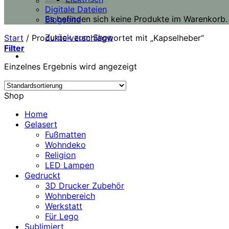
Digitale Dateien
Es befinden sich keine Produkte im Warenkorb.
Blogseite
Zurück zum Shop
Start
/
Produkte verschlagwortet mit „Kapselheber“
Filter
Einzelnes Ergebnis wird angezeigt
Shop
Home
Gelasert
Fußmatten
Wohndeko
Religion
LED Lampen
Gedruckt
3D Drucker Zubehör
Wohnbereich
Werkstatt
Für Lego
Sublimiert