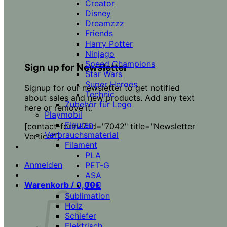
Creator
Disney
Dreamzzz
Friends
Harry Potter
Ninjago
Speed Champions
Sign up for Newsletter
Star Wars
Super Heroes
Signup for our newsletter to get notified
Technic
about sales and new products. Add any text
Zubehör für Lego
here or remove it.
Playmobil
Figuren
[contact-form-7 id="7042" title="Newsletter
Verbrauchsmaterial
Vertical"]
Filament
PLA
Anmelden
PET-G
ASA
Warenkorb /
0,00
€
TPU
Sublimation
Holz
Schiefer
Elektrisch