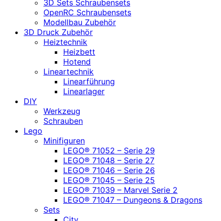
3D Sets Schraubensets
OpenRC Schraubensets
Modellbau Zubehör
3D Druck Zubehör
Heiztechnik
Heizbett
Hotend
Lineartechnik
Linearführung
Linearlager
DIY
Werkzeug
Schrauben
Lego
Minifiguren
LEGO® 71052 – Serie 29
LEGO® 71048 – Serie 27
LEGO® 71046 – Serie 26
LEGO® 71045 – Serie 25
LEGO® 71039 – Marvel Serie 2
LEGO® 71047 – Dungeons & Dragons
Sets
City