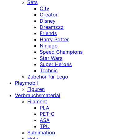
Sets
City
Creator
Disney
Dreamzzz
Friends
Harry Potter
Ninjago
Speed Champions
Star Wars
Super Heroes
Technic
Zubehör für Lego
Playmobil
Figuren
Verbrauchsmaterial
Filament
PLA
PET-G
ASA
TPU
Sublimation
Holz