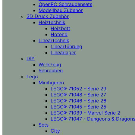
OpenRC Schraubensets
Modellbau Zubehör
3D Druck Zubehör
Heiztechnik
Heizbett
Hotend
Lineartechnik
Linearführung
Linearlager
DIY
Werkzeug
Schrauben
Lego
Minifiguren
LEGO® 71052 - Serie 29
LEGO® 71048 - Serie 27
LEGO® 71046 - Serie 26
LEGO® 71045 - Serie 25
LEGO® 71039 - Marvel Serie 2
LEGO® 71047 - Dungeons & Dragon
Sets
City