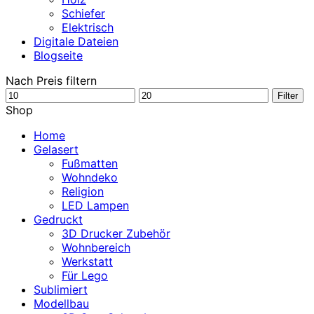
Schiefer
Elektrisch
Digitale Dateien
Blogseite
Nach Preis filtern
Min.
Max.
Filter
Preis
Preis
Shop
Home
Gelasert
Fußmatten
Wohndeko
Religion
LED Lampen
Gedruckt
3D Drucker Zubehör
Wohnbereich
Werkstatt
Für Lego
Sublimiert
Modellbau