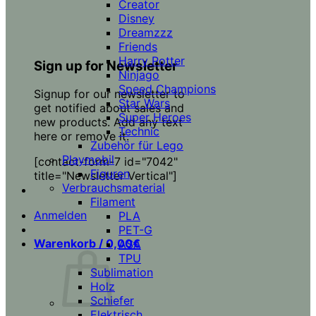
Creator
Disney
Dreamzzz
Friends
Harry Potter
Sign up for Newsletter
Ninjago
Speed Champions
Signup for our newsletter to
Star Wars
get notified about sales and
Super Heroes
new products. Add any text
Technic
here or remove it.
Zubehör für Lego
Playmobil
[contact-form-7 id="7042"
Figuren
title="Newsletter Vertical"]
Verbrauchsmaterial
Filament
Anmelden
PLA
PET-G
Warenkorb /
0,00
€
ASA
TPU
Sublimation
Holz
Schiefer
Elektrisch