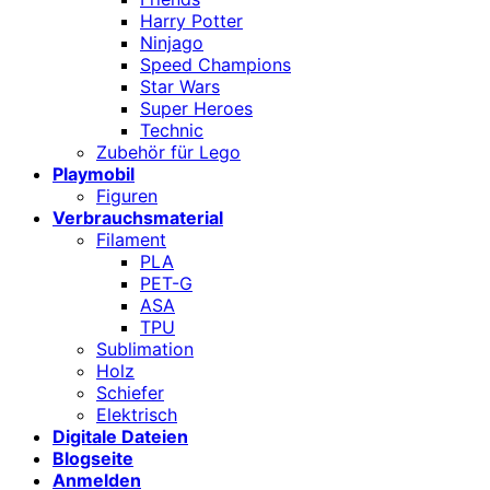
Harry Potter
Ninjago
Speed Champions
Star Wars
Super Heroes
Technic
Zubehör für Lego
Playmobil
Figuren
Verbrauchsmaterial
Filament
PLA
PET-G
ASA
TPU
Sublimation
Holz
Schiefer
Elektrisch
Digitale Dateien
Blogseite
Anmelden