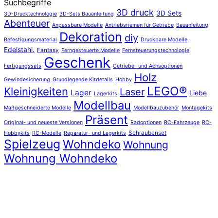
Suchbegriffe
3D druck
3D Sets
3D-Drucktechnologie
3D-Sets Bauanleitung
Abenteuer
Anpassbare Modelle
Antriebsriemen für Getriebe
Bauanleitung
Dekoration
diy
Befestigungsmaterial
Druckbare Modelle
Edelstahl.
Fantasy
Ferngesteuerte Modelle
Fernsteuerungstechnologie
Geschenk
Fertigungssets
Getriebe- und Achsoptionen
Holz
Gewindesicherung
Grundlegende Kitdetails
Hobby
LEGO®
Kleinigkeiten
Laser
Lager
Liebe
Lagerkits
Modellbau
Maßgeschneiderte Modelle
Modellbauzubehör
Montagekits
Präsent
Original- und neueste Versionen
Radoptionen
RC-Fahrzeuge
RC-
Schraubenset
Hobbykits
RC-Modelle
Reparatur- und Lagerkits
Spielzeug
Wohndeko
Wohnung
Wohnung Wohndeko