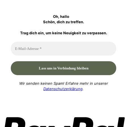
Oh, hallo
Schön, dich zu treffen.
Trag dich ein, um keine Neuigkeit zu verpassen.
Wir senden keinen Spam! Erfahre mehr in unserer
Datenschutzerklärung
.
P