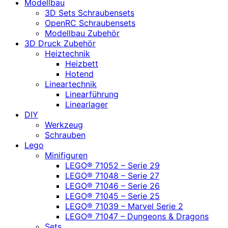
Modellbau
3D Sets Schraubensets
OpenRC Schraubensets
Modellbau Zubehör
3D Druck Zubehör
Heiztechnik
Heizbett
Hotend
Lineartechnik
Linearführung
Linearlager
DIY
Werkzeug
Schrauben
Lego
Minifiguren
LEGO® 71052 – Serie 29
LEGO® 71048 – Serie 27
LEGO® 71046 – Serie 26
LEGO® 71045 – Serie 25
LEGO® 71039 – Marvel Serie 2
LEGO® 71047 – Dungeons & Dragons
Sets