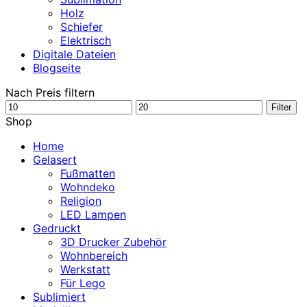
Holz
Schiefer
Elektrisch
Digitale Dateien
Blogseite
Nach Preis filtern
Min.
Max.
Filter
Preis
Preis
Shop
Home
Gelasert
Fußmatten
Wohndeko
Religion
LED Lampen
Gedruckt
3D Drucker Zubehör
Wohnbereich
Werkstatt
Für Lego
Sublimiert