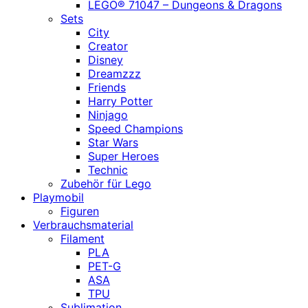
LEGO® 71047 – Dungeons & Dragons
Sets
City
Creator
Disney
Dreamzzz
Friends
Harry Potter
Ninjago
Speed Champions
Star Wars
Super Heroes
Technic
Zubehör für Lego
Playmobil
Figuren
Verbrauchsmaterial
Filament
PLA
PET-G
ASA
TPU
Sublimation