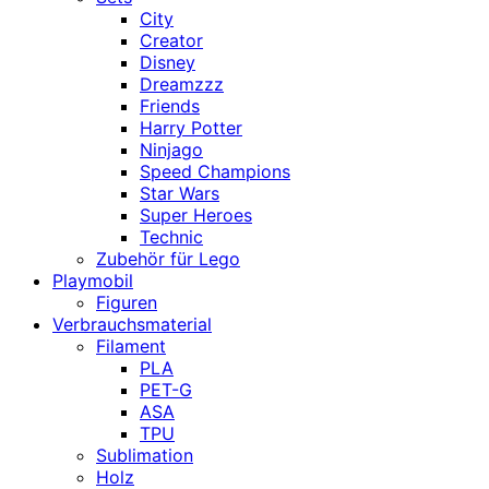
City
Creator
Disney
Dreamzzz
Friends
Harry Potter
Ninjago
Speed Champions
Star Wars
Super Heroes
Technic
Zubehör für Lego
Playmobil
Figuren
Verbrauchsmaterial
Filament
PLA
PET-G
ASA
TPU
Sublimation
Holz