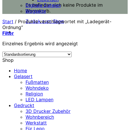
Es befinden sich keine Produkte im
Digitale Dateien
Warenkorb.
Blogseite
Zurück zum Shop
Start
/
Produkte verschlagwortet mit „Ladegerät-
Ordnung“
Filter
Einzelnes Ergebnis wird angezeigt
Shop
Home
Gelasert
Fußmatten
Wohndeko
Religion
LED Lampen
Gedruckt
3D Drucker Zubehör
Wohnbereich
Werkstatt
Für Lego