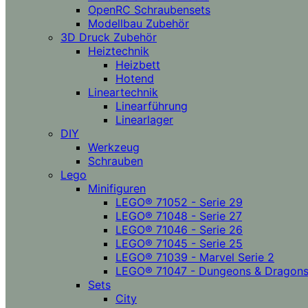
OpenRC Schraubensets
Modellbau Zubehör
3D Druck Zubehör
Heiztechnik
Heizbett
Hotend
Lineartechnik
Linearführung
Linearlager
DIY
Werkzeug
Schrauben
Lego
Minifiguren
LEGO® 71052 - Serie 29
LEGO® 71048 - Serie 27
LEGO® 71046 - Serie 26
LEGO® 71045 - Serie 25
LEGO® 71039 - Marvel Serie 2
LEGO® 71047 - Dungeons & Dragon
Sets
City