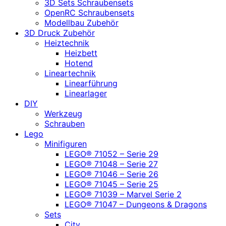
3D Sets Schraubensets
OpenRC Schraubensets
Modellbau Zubehör
3D Druck Zubehör
Heiztechnik
Heizbett
Hotend
Lineartechnik
Linearführung
Linearlager
DIY
Werkzeug
Schrauben
Lego
Minifiguren
LEGO® 71052 – Serie 29
LEGO® 71048 – Serie 27
LEGO® 71046 – Serie 26
LEGO® 71045 – Serie 25
LEGO® 71039 – Marvel Serie 2
LEGO® 71047 – Dungeons & Dragons
Sets
City