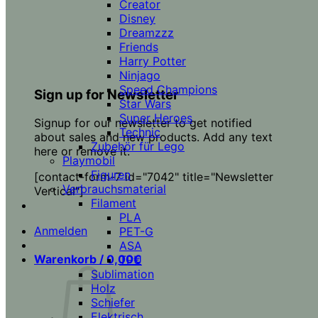
Creator
Disney
Dreamzzz
Friends
Harry Potter
Ninjago
Speed Champions
Sign up for Newsletter
Star Wars
Super Heroes
Signup for our newsletter to get notified
Technic
about sales and new products. Add any text
Zubehör für Lego
here or remove it.
Playmobil
Figuren
[contact-form-7 id="7042" title="Newsletter
Verbrauchsmaterial
Vertical"]
Filament
PLA
Anmelden
PET-G
ASA
Warenkorb /
0,00
€
TPU
Sublimation
Holz
Schiefer
Elektrisch