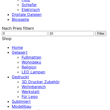
Schiefer
Elektrisch
Digitale Dateien
Blogseite
Nach Preis filtern
Min.
Max.
Filter
Preis
Preis
Shop
Home
Gelasert
Fußmatten
Wohndeko
Religion
LED Lampen
Gedruckt
3D Drucker Zubehör
Wohnbereich
Werkstatt
Für Lego
Sublimiert
Modellbau