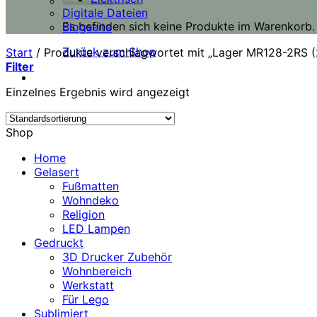
Digitale Dateien
Es befinden sich keine Produkte im Warenkorb.
Blogseite
Zurück zum Shop
Start
/
Produkte verschlagwortet mit „Lager MR128-2RS 
Filter
Einzelnes Ergebnis wird angezeigt
Shop
Home
Gelasert
Fußmatten
Wohndeko
Religion
LED Lampen
Gedruckt
3D Drucker Zubehör
Wohnbereich
Werkstatt
Für Lego
Sublimiert