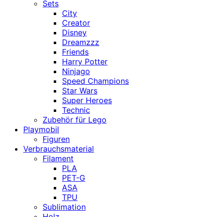
Sets
City
Creator
Disney
Dreamzzz
Friends
Harry Potter
Ninjago
Speed Champions
Star Wars
Super Heroes
Technic
Zubehör für Lego
Playmobil
Figuren
Verbrauchsmaterial
Filament
PLA
PET-G
ASA
TPU
Sublimation
Holz