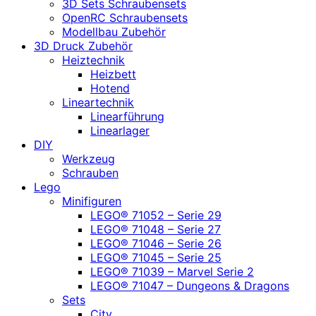
3D Sets Schraubensets
OpenRC Schraubensets
Modellbau Zubehör
3D Druck Zubehör
Heiztechnik
Heizbett
Hotend
Lineartechnik
Linearführung
Linearlager
DIY
Werkzeug
Schrauben
Lego
Minifiguren
LEGO® 71052 – Serie 29
LEGO® 71048 – Serie 27
LEGO® 71046 – Serie 26
LEGO® 71045 – Serie 25
LEGO® 71039 – Marvel Serie 2
LEGO® 71047 – Dungeons & Dragons
Sets
City