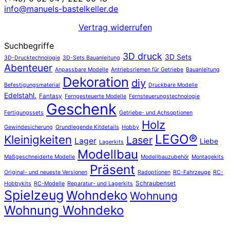
info@manuels-bastelkeller.de
Vertrag widerrufen
Suchbegriffe
3D druck
3D Sets
3D-Drucktechnologie
3D-Sets Bauanleitung
Abenteuer
Anpassbare Modelle
Antriebsriemen für Getriebe
Bauanleitung
Dekoration
diy
Befestigungsmaterial
Druckbare Modelle
Edelstahl.
Fantasy
Ferngesteuerte Modelle
Fernsteuerungstechnologie
Geschenk
Fertigungssets
Getriebe- und Achsoptionen
Holz
Gewindesicherung
Grundlegende Kitdetails
Hobby
LEGO®
Kleinigkeiten
Laser
Lager
Liebe
Lagerkits
Modellbau
Maßgeschneiderte Modelle
Modellbauzubehör
Montagekits
Präsent
Original- und neueste Versionen
Radoptionen
RC-Fahrzeuge
RC-
Schraubenset
Hobbykits
RC-Modelle
Reparatur- und Lagerkits
Spielzeug
Wohndeko
Wohnung
Wohnung Wohndeko