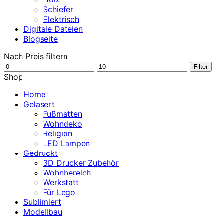
Schiefer
Elektrisch
Digitale Dateien
Blogseite
Nach Preis filtern
Min.
Max.
Filter
Preis
Preis
Shop
Home
Gelasert
Fußmatten
Wohndeko
Religion
LED Lampen
Gedruckt
3D Drucker Zubehör
Wohnbereich
Werkstatt
Für Lego
Sublimiert
Modellbau