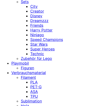
Sets
City
Creator
Disney
Dreamzzz
Friends
Harry Potter
Ninjago
Speed Champions
Star Wars
Super Heroes
Technic
Zubehör für Lego
Playmobil
Figuren
Verbrauchsmaterial
Filament
PLA
PET-G
ASA
TPU
Sublimation
Holz