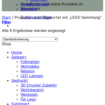
Es befinden sich keine Produkte im
Digitale Dateien
Warenkorb.
Blogseite
Zurück zum Shop
Start
/
Produkte verschlagwortet mit „LEGO Sammlung“
Filter
Alle 6 Ergebnisse werden angezeigt
Shop
Home
Gelasert
Fußmatten
Wohndeko
Religion
LED Lampen
Gedruckt
3D Drucker Zubehör
Wohnbereich
Werkstatt
Für Lego
Sublimiert