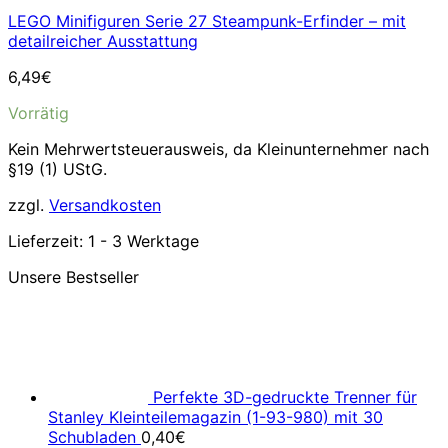
LEGO Minifiguren Serie 27 Steampunk-Erfinder – mit
detailreicher Ausstattung
6,49
€
Vorrätig
Kein Mehrwertsteuerausweis, da Kleinunternehmer nach
§19 (1) UStG.
zzgl.
Versandkosten
Lieferzeit:
1 - 3 Werktage
Unsere Bestseller
Perfekte 3D-gedruckte Trenner für
Stanley Kleinteilemagazin (1-93-980) mit 30
Schubladen
0,40
€