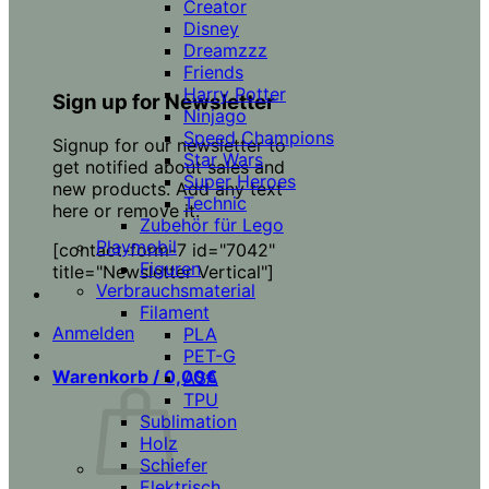
Creator
Disney
Dreamzzz
Friends
Harry Potter
Sign up for Newsletter
Ninjago
Speed Champions
Signup for our newsletter to
Star Wars
get notified about sales and
Super Heroes
new products. Add any text
Technic
here or remove it.
Zubehör für Lego
Playmobil
[contact-form-7 id="7042"
Figuren
title="Newsletter Vertical"]
Verbrauchsmaterial
Filament
Anmelden
PLA
PET-G
Warenkorb /
0,00
€
ASA
TPU
Sublimation
Holz
Schiefer
Elektrisch