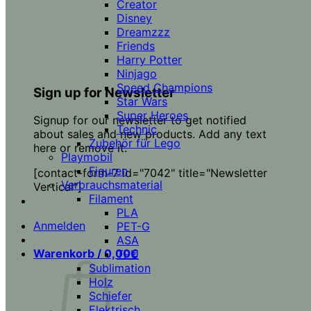
Creator
Disney
Dreamzzz
Friends
Harry Potter
Ninjago
Speed Champions
Sign up for Newsletter
Star Wars
Super Heroes
Signup for our newsletter to get notified
Technic
about sales and new products. Add any text
Zubehör für Lego
here or remove it.
Playmobil
Figuren
[contact-form-7 id="7042" title="Newsletter
Verbrauchsmaterial
Vertical"]
Filament
PLA
Anmelden
PET-G
ASA
Warenkorb /
0,00
€
TPU
Sublimation
Holz
Schiefer
Elektrisch