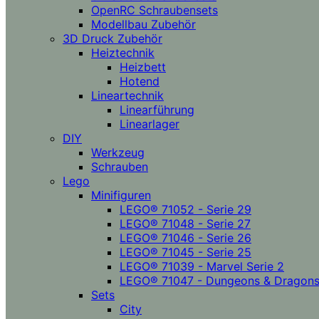
OpenRC Schraubensets
Modellbau Zubehör
3D Druck Zubehör
Heiztechnik
Heizbett
Hotend
Lineartechnik
Linearführung
Linearlager
DIY
Werkzeug
Schrauben
Lego
Minifiguren
LEGO® 71052 - Serie 29
LEGO® 71048 - Serie 27
LEGO® 71046 - Serie 26
LEGO® 71045 - Serie 25
LEGO® 71039 - Marvel Serie 2
LEGO® 71047 - Dungeons & Dragon
Sets
City