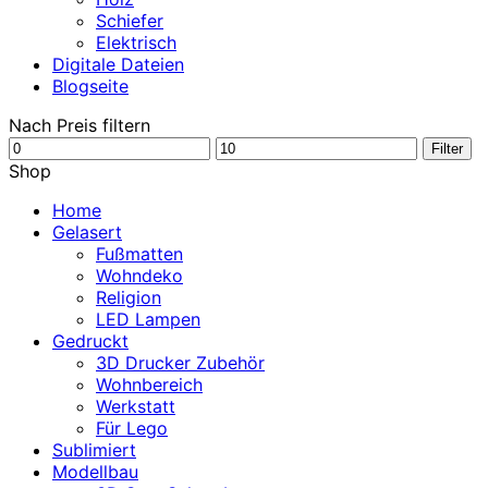
Schiefer
Elektrisch
Digitale Dateien
Blogseite
Nach Preis filtern
Min.
Max.
Filter
Preis
Preis
Shop
Home
Gelasert
Fußmatten
Wohndeko
Religion
LED Lampen
Gedruckt
3D Drucker Zubehör
Wohnbereich
Werkstatt
Für Lego
Sublimiert
Modellbau