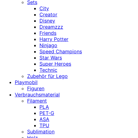
Sets
City
Creator
Disney
Dreamzzz
Friends
Harry Potter
Ninjago
Speed Champions
Star Wars
Super Heroes
Technic
Zubehör für Lego
Playmobil
Figuren
Verbrauchsmaterial
Filament
PLA
PET-G
ASA
TPU
Sublimation
Holz