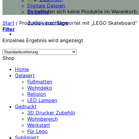
Digitale Dateien
Es befinden sich keine Produkte im Warenkorb.
Blogseite
Zurück zum Shop
Start
/
Produkte verschlagwortet mit „LEGO Skateboard“
Filter
Einzelnes Ergebnis wird angezeigt
Shop
Home
Gelasert
Fußmatten
Wohndeko
Religion
LED Lampen
Gedruckt
3D Drucker Zubehör
Wohnbereich
Werkstatt
Für Lego
Sublimiert