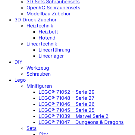
3D Sets Schraubensets
OpenRC Schraubensets
Modellbau Zubehör
3D Druck Zubehör
Heiztechnik
Heizbett
Hotend
Lineartechnik
Linearführung
Linearlager
DIY
Werkzeug
Schrauben
Lego
Minifiguren
LEGO® 71052 – Serie 29
LEGO® 71048 – Serie 27
LEGO® 71046 – Serie 26
LEGO® 71045 – Serie 25
LEGO® 71039 – Marvel Serie 2
LEGO® 71047 – Dungeons & Dragons
Sets
City