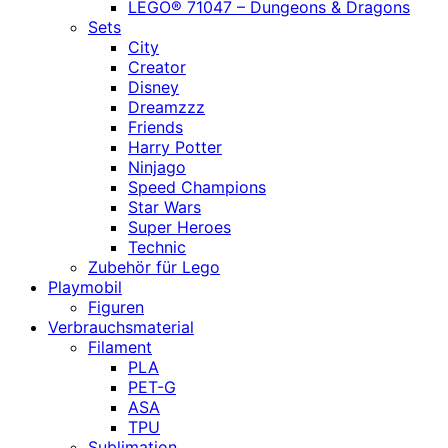
LEGO® 71047 – Dungeons & Dragons
Sets
City
Creator
Disney
Dreamzzz
Friends
Harry Potter
Ninjago
Speed Champions
Star Wars
Super Heroes
Technic
Zubehör für Lego
Playmobil
Figuren
Verbrauchsmaterial
Filament
PLA
PET-G
ASA
TPU
Sublimation