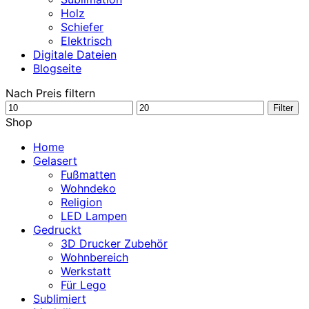
Holz
Schiefer
Elektrisch
Digitale Dateien
Blogseite
Nach Preis filtern
Min.
Max.
Filter
Preis
Preis
Shop
Home
Gelasert
Fußmatten
Wohndeko
Religion
LED Lampen
Gedruckt
3D Drucker Zubehör
Wohnbereich
Werkstatt
Für Lego
Sublimiert