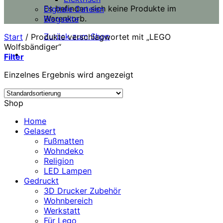
Es befinden sich keine Produkte im
Digitale Dateien
Warenkorb.
Blogseite
Zurück zum Shop
Start
/
Produkte verschlagwortet mit „LEGO
Wolfsbändiger“
Filter
Einzelnes Ergebnis wird angezeigt
Shop
Home
Gelasert
Fußmatten
Wohndeko
Religion
LED Lampen
Gedruckt
3D Drucker Zubehör
Wohnbereich
Werkstatt
Für Lego