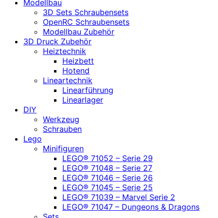
Modellbau
3D Sets Schraubensets
OpenRC Schraubensets
Modellbau Zubehör
3D Druck Zubehör
Heiztechnik
Heizbett
Hotend
Lineartechnik
Linearführung
Linearlager
DIY
Werkzeug
Schrauben
Lego
Minifiguren
LEGO® 71052 – Serie 29
LEGO® 71048 – Serie 27
LEGO® 71046 – Serie 26
LEGO® 71045 – Serie 25
LEGO® 71039 – Marvel Serie 2
LEGO® 71047 – Dungeons & Dragons
Sets