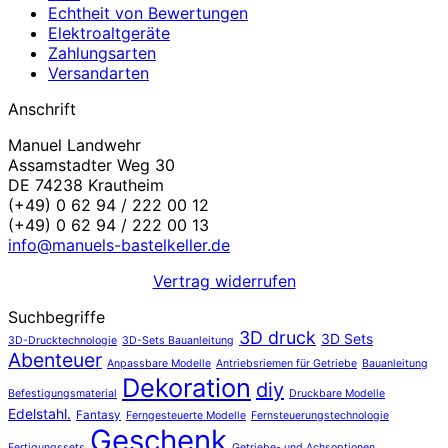
Echtheit von Bewertungen
Elektroaltgeräte
Zahlungsarten
Versandarten
Anschrift
Manuel Landwehr
Assamstadter Weg 30
DE 74238 Krautheim
(+49) 0 62 94 / 222 00 12
(+49) 0 62 94 / 222 00 13
info@manuels-bastelkeller.de
Vertrag widerrufen
Suchbegriffe
3D druck
3D Sets
3D-Drucktechnologie
3D-Sets Bauanleitung
Abenteuer
Anpassbare Modelle
Antriebsriemen für Getriebe
Bauanleitung
Dekoration
diy
Befestigungsmaterial
Druckbare Modelle
Edelstahl.
Fantasy
Ferngesteuerte Modelle
Fernsteuerungstechnologie
Geschenk
Fertigungssets
Getriebe- und Achsoptionen