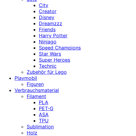
City
Creator
Disney
Dreamzzz
Friends
Harry Potter
Ninjago
Speed Champions
Star Wars
Super Heroes
Technic
Zubehör für Lego
Playmobil
Figuren
Verbrauchsmaterial
Filament
PLA
PET-G
ASA
TPU
Sublimation
Holz