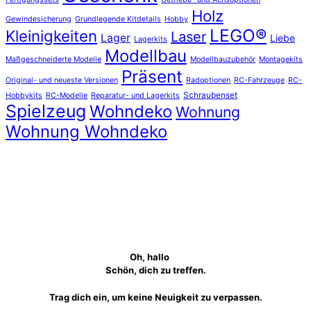
Holz
Gewindesicherung
Grundlegende Kitdetails
Hobby
LEGO®
Kleinigkeiten
Laser
Lager
Liebe
Lagerkits
Modellbau
Maßgeschneiderte Modelle
Modellbauzubehör
Montagekits
Präsent
Original- und neueste Versionen
Radoptionen
RC-Fahrzeuge
RC-
Schraubenset
Hobbykits
RC-Modelle
Reparatur- und Lagerkits
Spielzeug
Wohndeko
Wohnung
Wohnung Wohndeko
Oh, hallo
Schön, dich zu treffen.
Trag dich ein, um keine Neuigkeit zu verpassen.