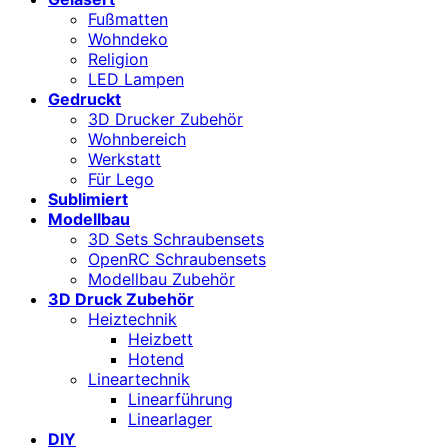
Fußmatten
Wohndeko
Religion
LED Lampen
Gedruckt
3D Drucker Zubehör
Wohnbereich
Werkstatt
Für Lego
Sublimiert
Modellbau
3D Sets Schraubensets
OpenRC Schraubensets
Modellbau Zubehör
3D Druck Zubehör
Heiztechnik
Heizbett
Hotend
Lineartechnik
Linearführung
Linearlager
DIY