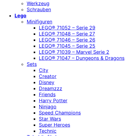
Werkzeug
Schrauben
Lego
Minifiguren
LEGO® 71052 – Serie 29
LEGO® 71048 – Serie 27
LEGO® 71046 – Serie 26
LEGO® 71045 – Serie 25
LEGO® 71039 – Marvel Serie 2
LEGO® 71047 – Dungeons & Dragons
Sets
City
Creator
Disney
Dreamzzz
Friends
Harry Potter
Ninjago
Speed Champions
Star Wars
Super Heroes
Technic