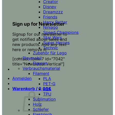
Creator
Disney
Dreamzzz
Friends
Harry Potter
Sign up for Newsletter
Ninjago
Speed Champions
Signup for our newsletter to
Star Wars
get notified about sales and
Super Heroes
new products. Add any text
Technic
here or remove it.
Zubehör für Lego
Playmobil
[contact-form-7 id="7042"
Figuren
title="Newsletter Vertical"]
Verbrauchsmaterial
Filament
Anmelden
PLA
PET-G
Warenkorb /
0,00
€
ASA
TPU
Sublimation
Holz
Schiefer
Elektrisch