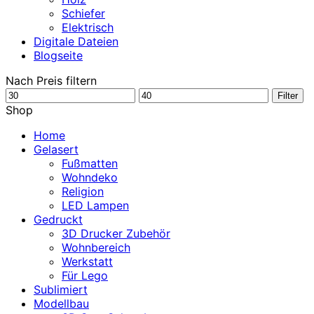
Schiefer
Elektrisch
Digitale Dateien
Blogseite
Nach Preis filtern
Min.
Max.
Filter
Preis
Preis
Shop
Home
Gelasert
Fußmatten
Wohndeko
Religion
LED Lampen
Gedruckt
3D Drucker Zubehör
Wohnbereich
Werkstatt
Für Lego
Sublimiert
Modellbau