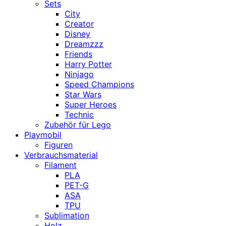
Sets
City
Creator
Disney
Dreamzzz
Friends
Harry Potter
Ninjago
Speed Champions
Star Wars
Super Heroes
Technic
Zubehör für Lego
Playmobil
Figuren
Verbrauchsmaterial
Filament
PLA
PET-G
ASA
TPU
Sublimation
Holz