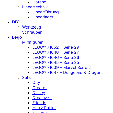
Hotend
Lineartechnik
Linearführung
Linearlager
DIY
Werkzeug
Schrauben
Lego
Minifiguren
LEGO® 71052 – Serie 29
LEGO® 71048 – Serie 27
LEGO® 71046 – Serie 26
LEGO® 71045 – Serie 25
LEGO® 71039 – Marvel Serie 2
LEGO® 71047 – Dungeons & Dragons
Sets
City
Creator
Disney
Dreamzzz
Friends
Harry Potter
Ninjago