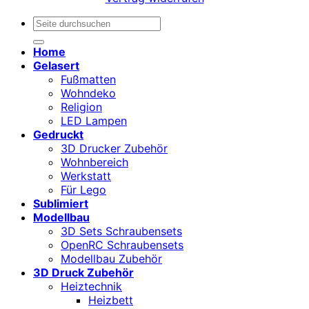
Suchen
nach:
Home
Gelasert
Fußmatten
Wohndeko
Religion
LED Lampen
Gedruckt
3D Drucker Zubehör
Wohnbereich
Werkstatt
Für Lego
Sublimiert
Modellbau
3D Sets Schraubensets
OpenRC Schraubensets
Modellbau Zubehör
3D Druck Zubehör
Heiztechnik
Heizbett