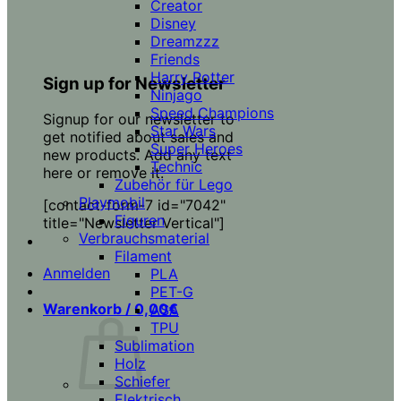
Creator
Disney
Dreamzzz
Friends
Harry Potter
Sign up for Newsletter
Ninjago
Speed Champions
Signup for our newsletter to
Star Wars
get notified about sales and
Super Heroes
new products. Add any text
Technic
here or remove it.
Zubehör für Lego
Playmobil
[contact-form-7 id="7042"
Figuren
title="Newsletter Vertical"]
Verbrauchsmaterial
Filament
Anmelden
PLA
PET-G
Warenkorb /
0,00
€
ASA
TPU
Sublimation
Holz
Schiefer
Elektrisch