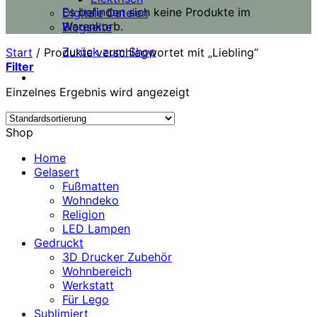
Es befinden sich keine Produkte im
Digitale Dateien
Warenkorb.
Blogseite
Zurück zum Shop
Start
/
Produkte verschlagwortet mit „Liebling“
Filter
Einzelnes Ergebnis wird angezeigt
Shop
Home
Gelasert
Fußmatten
Wohndeko
Religion
LED Lampen
Gedruckt
3D Drucker Zubehör
Wohnbereich
Werkstatt
Für Lego
Sublimiert