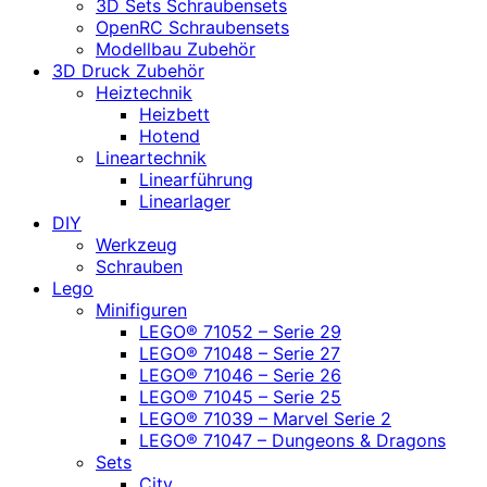
3D Sets Schraubensets
OpenRC Schraubensets
Modellbau Zubehör
3D Druck Zubehör
Heiztechnik
Heizbett
Hotend
Lineartechnik
Linearführung
Linearlager
DIY
Werkzeug
Schrauben
Lego
Minifiguren
LEGO® 71052 – Serie 29
LEGO® 71048 – Serie 27
LEGO® 71046 – Serie 26
LEGO® 71045 – Serie 25
LEGO® 71039 – Marvel Serie 2
LEGO® 71047 – Dungeons & Dragons
Sets
City