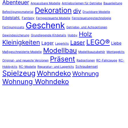
Abenteuer
Anpassbare Modelle
Antriebsriemen für Getriebe
Bauanleitung
Dekoration
diy
Befestigungsmaterial
Druckbare Modelle
Edelstahl.
Fantasy
Ferngesteuerte Modelle
Fernsteuerungstechnologie
Geschenk
Fertigungssets
Getriebe- und Achsoptionen
Holz
Gewindesicherung
Grundlegende Kitdetails
Hobby
LEGO®
Kleinigkeiten
Laser
Lager
Liebe
Lagerkits
Modellbau
Maßgeschneiderte Modelle
Modellbauzubehör
Montagekits
Präsent
Original- und neueste Versionen
Radoptionen
RC-Fahrzeuge
RC-
Schraubenset
Hobbykits
RC-Modelle
Reparatur- und Lagerkits
Spielzeug
Wohndeko
Wohnung
Wohnung Wohndeko