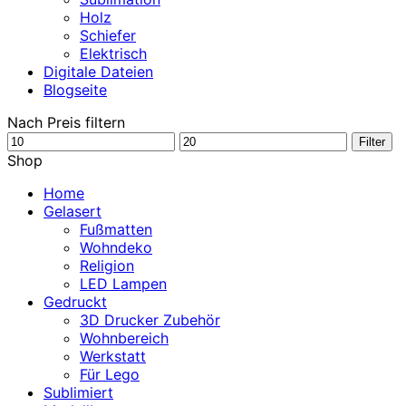
Holz
Schiefer
Elektrisch
Digitale Dateien
Blogseite
Nach Preis filtern
Min.
Max.
Filter
Preis
Preis
Shop
Home
Gelasert
Fußmatten
Wohndeko
Religion
LED Lampen
Gedruckt
3D Drucker Zubehör
Wohnbereich
Werkstatt
Für Lego
Sublimiert