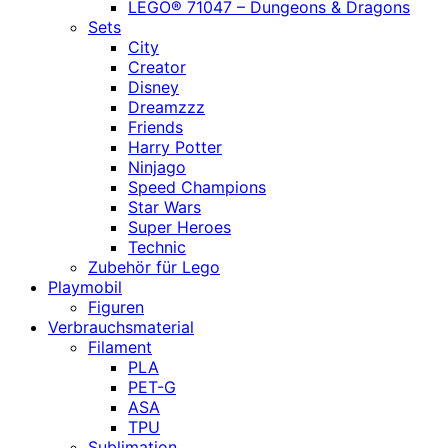
LEGO® 71047 – Dungeons & Dragons
Sets
City
Creator
Disney
Dreamzzz
Friends
Harry Potter
Ninjago
Speed Champions
Star Wars
Super Heroes
Technic
Zubehör für Lego
Playmobil
Figuren
Verbrauchsmaterial
Filament
PLA
PET-G
ASA
TPU
Sublimation