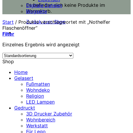
Es befinden sich keine Produkte im
Digitale Dateien
Warenkorb.
Blogseite
Zurück zum Shop
Start
/
Produkte verschlagwortet mit „Nothelfer
Flaschenöffner“
Filter
Einzelnes Ergebnis wird angezeigt
Shop
Home
Gelasert
Fußmatten
Wohndeko
Religion
LED Lampen
Gedruckt
3D Drucker Zubehör
Wohnbereich
Werkstatt
Für Lego