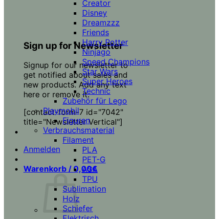
Creator
Disney
Dreamzzz
Friends
Harry Potter
Sign up for Newsletter
Ninjago
Speed Champions
Signup for our newsletter to
Star Wars
get notified about sales and
Super Heroes
new products. Add any text
Technic
here or remove it.
Zubehör für Lego
Playmobil
[contact-form-7 id="7042"
Figuren
title="Newsletter Vertical"]
Verbrauchsmaterial
Filament
Anmelden
PLA
PET-G
Warenkorb /
0,00
€
ASA
TPU
Sublimation
Holz
Schiefer
Elektrisch