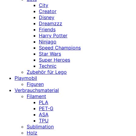
City
Creator
Disney
Dreamzzz
Friends
Harry Potter
Ninjago
Speed Champions
Star Wars
Super Heroes
Technic
Zubehör für Lego
Playmobil
Figuren
Verbrauchsmaterial
Filament
PLA
PET-G
ASA
TPU
Sublimation
Holz