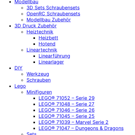
Modellbau
3D Sets Schraubensets
OpenRC Schraubensets
Modellbau Zubehör
3D Druck Zubehör
Heiztechnik
Heizbett
Hotend
Lineartechnik
Linearführung
Linearlager
DIY
Werkzeug
Schrauben
Lego
Minifiguren
LEGO® 71052 – Serie 29
LEGO® 71048 – Serie 27
LEGO® 71046 – Serie 26
LEGO® 71045 – Serie 25
LEGO® 71039 – Marvel Serie 2
LEGO® 71047 – Dungeons & Dragons
Sets