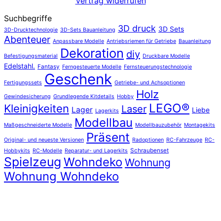
Vertrag widerrufen
Suchbegriffe
3D druck
3D Sets
3D-Drucktechnologie
3D-Sets Bauanleitung
Abenteuer
Anpassbare Modelle
Antriebsriemen für Getriebe
Bauanleitung
Dekoration
diy
Befestigungsmaterial
Druckbare Modelle
Edelstahl.
Fantasy
Ferngesteuerte Modelle
Fernsteuerungstechnologie
Geschenk
Fertigungssets
Getriebe- und Achsoptionen
Holz
Gewindesicherung
Grundlegende Kitdetails
Hobby
LEGO®
Kleinigkeiten
Laser
Lager
Liebe
Lagerkits
Modellbau
Maßgeschneiderte Modelle
Modellbauzubehör
Montagekits
Präsent
Original- und neueste Versionen
Radoptionen
RC-Fahrzeuge
RC-
Schraubenset
Hobbykits
RC-Modelle
Reparatur- und Lagerkits
Spielzeug
Wohndeko
Wohnung
Wohnung Wohndeko