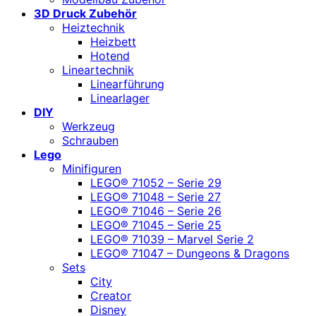
3D Druck Zubehör
Heiztechnik
Heizbett
Hotend
Lineartechnik
Linearführung
Linearlager
DIY
Werkzeug
Schrauben
Lego
Minifiguren
LEGO® 71052 – Serie 29
LEGO® 71048 – Serie 27
LEGO® 71046 – Serie 26
LEGO® 71045 – Serie 25
LEGO® 71039 – Marvel Serie 2
LEGO® 71047 – Dungeons & Dragons
Sets
City
Creator
Disney