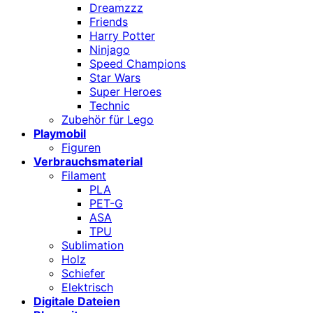
Dreamzzz
Friends
Harry Potter
Ninjago
Speed Champions
Star Wars
Super Heroes
Technic
Zubehör für Lego
Playmobil
Figuren
Verbrauchsmaterial
Filament
PLA
PET-G
ASA
TPU
Sublimation
Holz
Schiefer
Elektrisch
Digitale Dateien