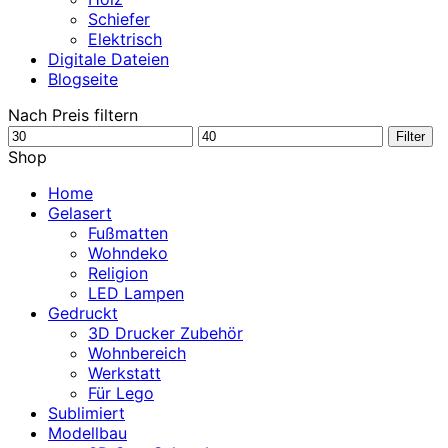
Schiefer
Elektrisch
Digitale Dateien
Blogseite
Nach Preis filtern
Min.
Max.
Filter
Preis
Preis
Shop
Home
Gelasert
Fußmatten
Wohndeko
Religion
LED Lampen
Gedruckt
3D Drucker Zubehör
Wohnbereich
Werkstatt
Für Lego
Sublimiert
Modellbau