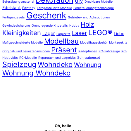
diy
Befestigungsmaterial
Druckbare Modelle
Edelstahl.
Fantasy
Ferngesteuerte Modelle
Fernsteuerungstechnologie
Geschenk
Fertigungssets
Getriebe- und Achsoptionen
Holz
Gewindesicherung
Grundlegende Kitdetails
Hobby
LEGO®
Kleinigkeiten
Laser
Lager
Liebe
Lagerkits
Modellbau
Maßgeschneiderte Modelle
Modellbauzubehör
Montagekits
Präsent
Original- und neueste Versionen
Radoptionen
RC-Fahrzeuge
RC-
Schraubenset
Hobbykits
RC-Modelle
Reparatur- und Lagerkits
Spielzeug
Wohndeko
Wohnung
Wohnung Wohndeko
Oh, hallo