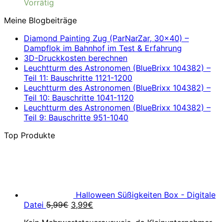
Vorrätig
Meine Blogbeiträge
Diamond Painting Zug (ParNarZar, 30×40) –
Dampflok im Bahnhof im Test & Erfahrung
3D-Druckkosten berechnen
Leuchtturm des Astronomen (BlueBrixx 104382) –
Teil 11: Bauschritte 1121-1200
Leuchtturm des Astronomen (BlueBrixx 104382) –
Teil 10: Bauschritte 1041-1120
Leuchtturm des Astronomen (BlueBrixx 104382) –
Teil 9: Bauschritte 951-1040
Top Produkte
Halloween Süßigkeiten Box - Digitale
Ursprünglicher
Aktueller
Datei
5,99
€
3,99
€
Preis
Preis