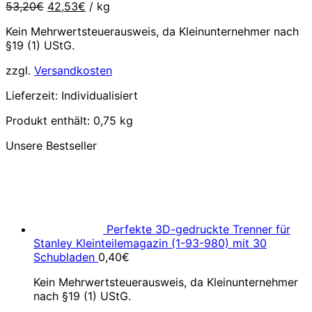
Ursprünglicher
Aktueller
53,20
€
42,53
€
/
kg
Preis
Preis
Kein Mehrwertsteuerausweis, da Kleinunternehmer nach
war:
ist:
§19 (1) UStG.
53,20€
42,53€.
zzgl.
Versandkosten
Lieferzeit:
Individualisiert
Produkt enthält: 0,75
kg
Unsere Bestseller
Perfekte 3D-gedruckte Trenner für
Stanley Kleinteilemagazin (1-93-980) mit 30
Schubladen
0,40
€
Kein Mehrwertsteuerausweis, da Kleinunternehmer
nach §19 (1) UStG.