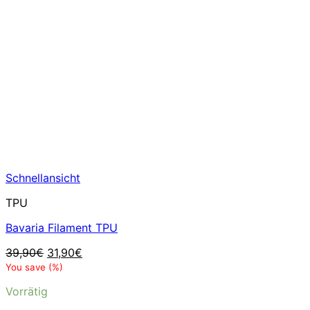
Schnellansicht
TPU
Bavaria Filament TPU
Ursprünglicher
Aktueller
39,90
€
31,90
€
Preis
Preis
You save
(
%)
war:
ist:
Vorrätig
39,90€
31,90€.