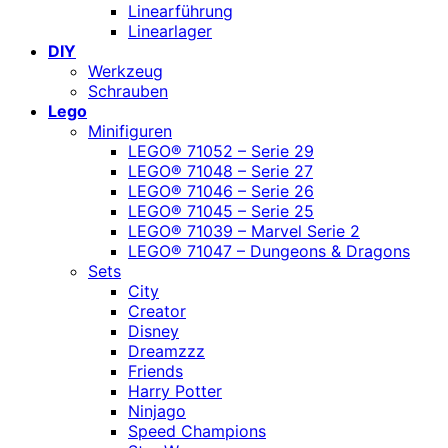
Linearführung
Linearlager
DIY
Werkzeug
Schrauben
Lego
Minifiguren
LEGO® 71052 – Serie 29
LEGO® 71048 – Serie 27
LEGO® 71046 – Serie 26
LEGO® 71045 – Serie 25
LEGO® 71039 – Marvel Serie 2
LEGO® 71047 – Dungeons & Dragons
Sets
City
Creator
Disney
Dreamzzz
Friends
Harry Potter
Ninjago
Speed Champions