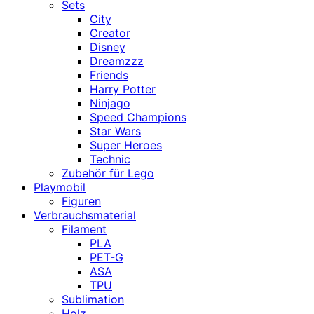
Sets
City
Creator
Disney
Dreamzzz
Friends
Harry Potter
Ninjago
Speed Champions
Star Wars
Super Heroes
Technic
Zubehör für Lego
Playmobil
Figuren
Verbrauchsmaterial
Filament
PLA
PET-G
ASA
TPU
Sublimation
Holz