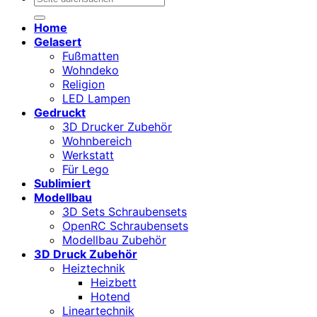
nach:
Home
Gelasert
Fußmatten
Wohndeko
Religion
LED Lampen
Gedruckt
3D Drucker Zubehör
Wohnbereich
Werkstatt
Für Lego
Sublimiert
Modellbau
3D Sets Schraubensets
OpenRC Schraubensets
Modellbau Zubehör
3D Druck Zubehör
Heiztechnik
Heizbett
Hotend
Lineartechnik