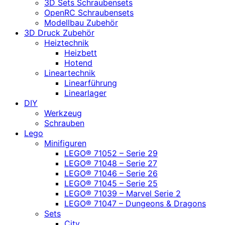
3D Sets Schraubensets
OpenRC Schraubensets
Modellbau Zubehör
3D Druck Zubehör
Heiztechnik
Heizbett
Hotend
Lineartechnik
Linearführung
Linearlager
DIY
Werkzeug
Schrauben
Lego
Minifiguren
LEGO® 71052 – Serie 29
LEGO® 71048 – Serie 27
LEGO® 71046 – Serie 26
LEGO® 71045 – Serie 25
LEGO® 71039 – Marvel Serie 2
LEGO® 71047 – Dungeons & Dragons
Sets
City