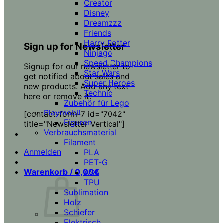
Creator
Disney
Dreamzzz
Friends
Harry Potter
Sign up for Newsletter
Ninjago
Speed Champions
Signup for our newsletter to
Star Wars
get notified about sales and
Super Heroes
new products. Add any text
Technic
here or remove it.
Zubehör für Lego
Playmobil
[contact-form-7 id="7042"
Figuren
title="Newsletter Vertical"]
Verbrauchsmaterial
Filament
Anmelden
PLA
PET-G
Warenkorb /
0,00
€
ASA
TPU
Sublimation
Holz
Schiefer
Elektrisch