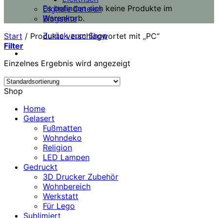
Es befinden sich keine Produkte im
Digitale Dateien
Warenkorb.
Blogseite
Zurück zum Shop
Start
/
Produkte verschlagwortet mit „PC“
Filter
Einzelnes Ergebnis wird angezeigt
Shop
Home
Gelasert
Fußmatten
Wohndeko
Religion
LED Lampen
Gedruckt
3D Drucker Zubehör
Wohnbereich
Werkstatt
Für Lego
Sublimiert