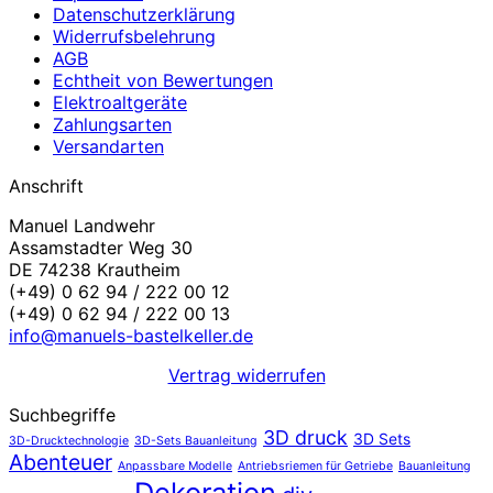
Datenschutzerklärung
Widerrufsbelehrung
AGB
Echtheit von Bewertungen
Elektroaltgeräte
Zahlungsarten
Versandarten
Anschrift
Manuel Landwehr
Assamstadter Weg 30
DE 74238 Krautheim
(+49) 0 62 94 / 222 00 12
(+49) 0 62 94 / 222 00 13
info@manuels-bastelkeller.de
Vertrag widerrufen
Suchbegriffe
3D druck
3D Sets
3D-Drucktechnologie
3D-Sets Bauanleitung
Abenteuer
Anpassbare Modelle
Antriebsriemen für Getriebe
Bauanleitung
Dekoration