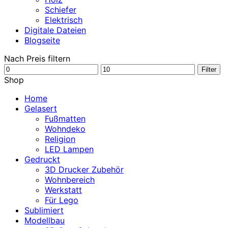
Schiefer
Elektrisch
Digitale Dateien
Blogseite
Nach Preis filtern
Min.
Max.
Filter
Preis
Preis
Shop
Home
Gelasert
Fußmatten
Wohndeko
Religion
LED Lampen
Gedruckt
3D Drucker Zubehör
Wohnbereich
Werkstatt
Für Lego
Sublimiert
Modellbau