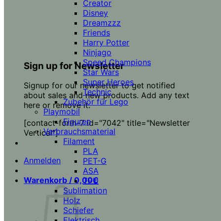
Creator
Disney
Dreamzzz
Friends
Harry Potter
Ninjago
Speed Champions
Sign up for Newsletter
Star Wars
Super Heroes
Signup for our newsletter to get notified
Technic
about sales and new products. Add any text
Zubehör für Lego
here or remove it.
Playmobil
Figuren
[contact-form-7 id="7042" title="Newsletter
Verbrauchsmaterial
Vertical"]
Filament
PLA
Anmelden
PET-G
ASA
Warenkorb /
0,00
€
TPU
Sublimation
Holz
Schiefer
Elektrisch