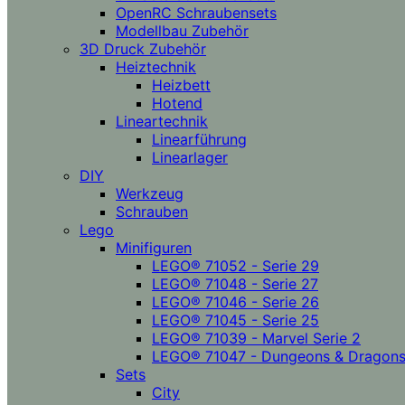
OpenRC Schraubensets
Modellbau Zubehör
3D Druck Zubehör
Heiztechnik
Heizbett
Hotend
Lineartechnik
Linearführung
Linearlager
DIY
Werkzeug
Schrauben
Lego
Minifiguren
LEGO® 71052 - Serie 29
LEGO® 71048 - Serie 27
LEGO® 71046 - Serie 26
LEGO® 71045 - Serie 25
LEGO® 71039 - Marvel Serie 2
LEGO® 71047 - Dungeons & Dragon
Sets
City