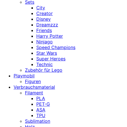
Sets
City
Creator
Disney
Dreamzzz
Friends
Harry Potter
Ninjago
Speed Champions
Star Wars
Super Heroes
Technic
Zubehör für Lego
Playmobil
Figuren
Verbrauchsmaterial
Filament
PLA
PET-G
ASA
TPU
Sublimation
Holz