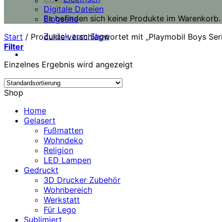
Digitale Dateien
Es befinden sich keine Produkte im Warenkorb.
Blogseite
Zurück zum Shop
Start
/
Produkte verschlagwortet mit „Playmobil Boys Ser
Filter
Einzelnes Ergebnis wird angezeigt
Shop
Home
Gelasert
Fußmatten
Wohndeko
Religion
LED Lampen
Gedruckt
3D Drucker Zubehör
Wohnbereich
Werkstatt
Für Lego
Sublimiert