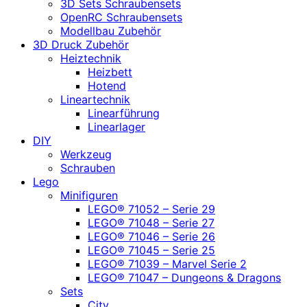
3D Sets Schraubensets
OpenRC Schraubensets
Modellbau Zubehör
3D Druck Zubehör
Heiztechnik
Heizbett
Hotend
Lineartechnik
Linearführung
Linearlager
DIY
Werkzeug
Schrauben
Lego
Minifiguren
LEGO® 71052 – Serie 29
LEGO® 71048 – Serie 27
LEGO® 71046 – Serie 26
LEGO® 71045 – Serie 25
LEGO® 71039 – Marvel Serie 2
LEGO® 71047 – Dungeons & Dragons
Sets
City