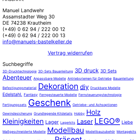
Manuel Landwehr
Assamstadter Weg 30
DE 74238 Krautheim
(+49) 0 62 94 / 222 00 12
(+49) 0 62 94 / 222 00 13
info@manuels-bastelkeller.de
Vertrag widerrufen
Suchbegriffe
3D druck
3D Sets
3D-Drucktechnologie
3D-Sets Bauanleitung
Abenteuer
Anpassbare Modelle
Antriebsriemen für Getriebe
Bauanleitung
Dekoration
diy
Befestigungsmaterial
Druckbare Modelle
Edelstahl.
Fantasy
Ferngesteuerte Modelle
Fernsteuerungstechnologie
Geschenk
Fertigungssets
Getriebe- und Achsoptionen
Holz
Gewindesicherung
Grundlegende Kitdetails
Hobby
LEGO®
Kleinigkeiten
Laser
Lager
Liebe
Lagerkits
Modellbau
Maßgeschneiderte Modelle
Modellbauzubehör
Montagekits
Präsent