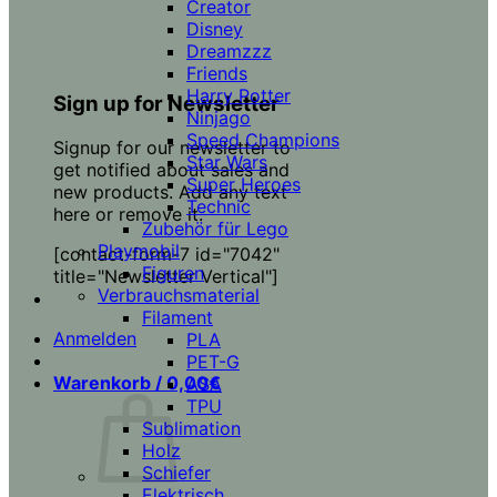
Creator
Disney
Dreamzzz
Friends
Harry Potter
Sign up for Newsletter
Ninjago
Speed Champions
Signup for our newsletter to
Star Wars
get notified about sales and
Super Heroes
new products. Add any text
Technic
here or remove it.
Zubehör für Lego
Playmobil
[contact-form-7 id="7042"
Figuren
title="Newsletter Vertical"]
Verbrauchsmaterial
Filament
Anmelden
PLA
PET-G
Warenkorb /
0,00
€
ASA
TPU
Sublimation
Holz
Schiefer
Elektrisch