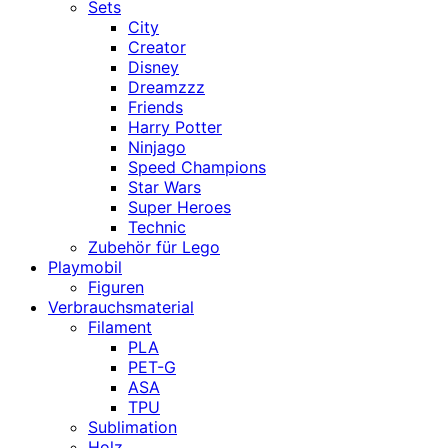
Sets
City
Creator
Disney
Dreamzzz
Friends
Harry Potter
Ninjago
Speed Champions
Star Wars
Super Heroes
Technic
Zubehör für Lego
Playmobil
Figuren
Verbrauchsmaterial
Filament
PLA
PET-G
ASA
TPU
Sublimation
Holz