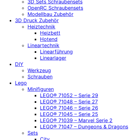
3D Sets Schraubensets
OpenRC Schraubensets
Modellbau Zubehör
3D Druck Zubehör
Heiztechnik
Heizbett
Hotend
Lineartechnik
Linearführung
Linearlager
DIY
Werkzeug
Schrauben
Lego
Minifiguren
LEGO® 71052 – Serie 29
LEGO® 71048 – Serie 27
LEGO® 71046 – Serie 26
LEGO® 71045 – Serie 25
LEGO® 71039 – Marvel Serie 2
LEGO® 71047 – Dungeons & Dragons
Sets
City