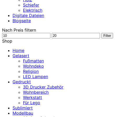
Schiefer
Elektrisch
Digitale Dateien
Blogseite
Nach Preis filtern
Min.
Max.
Filter
Preis
Preis
Shop
Home
Gelasert
Fußmatten
Wohndeko
Religion
LED Lampen
Gedruckt
3D Drucker Zubehör
Wohnbereich
Werkstatt
Für Lego
Sublimiert
Modellbau