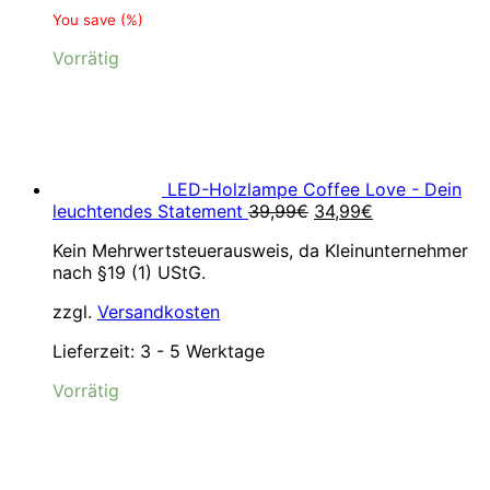
You save
(
%)
Vorrätig
LED-Holzlampe Coffee Love - Dein
Ursprünglicher
Aktueller
leuchtendes Statement
39,99
€
34,99
€
Preis
Preis
Kein Mehrwertsteuerausweis, da Kleinunternehmer
war:
ist:
nach §19 (1) UStG.
39,99€
34,99€.
zzgl.
Versandkosten
Lieferzeit:
3 - 5 Werktage
Vorrätig