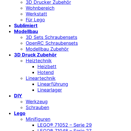
3D Drucker Zubehör
Wohnbereich
Werkstatt
Für Lego
Sublimiert
Modellbau
3D Sets Schraubensets
OpenRC Schraubensets
Modellbau Zubehör
3D Druck Zubehör
Heiztechnik
Heizbett
Hotend
Lineartechnik
Linearführung
Linearlager
DIY
Werkzeug
Schrauben
Lego
Minifiguren
LEGO® 71052 – Serie 29
LEGO® 71048 – Serie 27