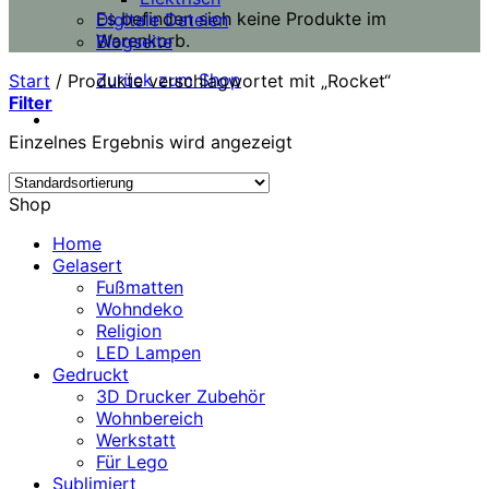
Es befinden sich keine Produkte im
Digitale Dateien
Warenkorb.
Blogseite
Zurück zum Shop
Start
/
Produkte verschlagwortet mit „Rocket“
Filter
Einzelnes Ergebnis wird angezeigt
Shop
Home
Gelasert
Fußmatten
Wohndeko
Religion
LED Lampen
Gedruckt
3D Drucker Zubehör
Wohnbereich
Werkstatt
Für Lego
Sublimiert