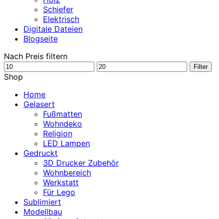
Schiefer
Elektrisch
Digitale Dateien
Blogseite
Nach Preis filtern
Min.
Max.
Filter
Preis
Preis
Shop
Home
Gelasert
Fußmatten
Wohndeko
Religion
LED Lampen
Gedruckt
3D Drucker Zubehör
Wohnbereich
Werkstatt
Für Lego
Sublimiert
Modellbau