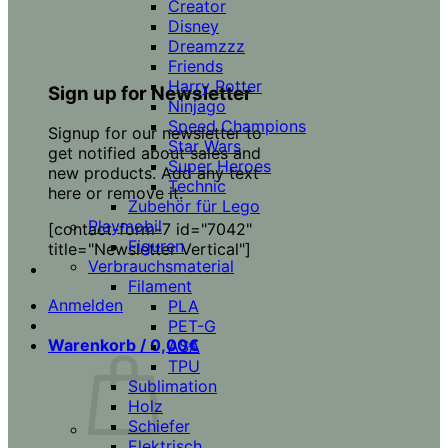
Creator
Disney
Dreamzzz
Friends
Harry Potter
Sign up for Newsletter
Ninjago
Speed Champions
Signup for our newsletter to
Star Wars
get notified about sales and
Super Heroes
new products. Add any text
Technic
here or remove it.
Zubehör für Lego
Playmobil
[contact-form-7 id="7042"
Figuren
title="Newsletter Vertical"]
Verbrauchsmaterial
Filament
Anmelden
PLA
PET-G
Warenkorb /
0,00
€
ASA
TPU
Sublimation
Holz
Schiefer
Elektrisch