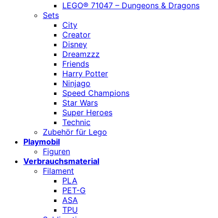
LEGO® 71047 – Dungeons & Dragons
Sets
City
Creator
Disney
Dreamzzz
Friends
Harry Potter
Ninjago
Speed Champions
Star Wars
Super Heroes
Technic
Zubehör für Lego
Playmobil
Figuren
Verbrauchsmaterial
Filament
PLA
PET-G
ASA
TPU