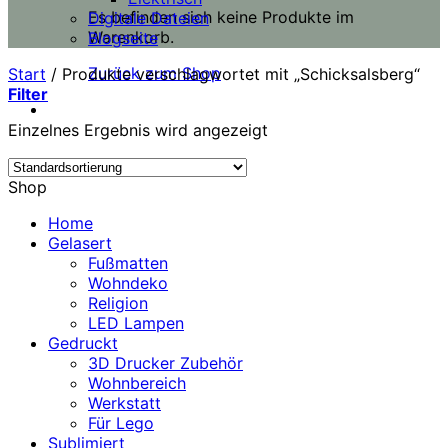
Es befinden sich keine Produkte im
Digitale Dateien
Warenkorb.
Blogseite
Zurück zum Shop
Start
/
Produkte verschlagwortet mit „Schicksalsberg“
Filter
Einzelnes Ergebnis wird angezeigt
Shop
Home
Gelasert
Fußmatten
Wohndeko
Religion
LED Lampen
Gedruckt
3D Drucker Zubehör
Wohnbereich
Werkstatt
Für Lego
Sublimiert