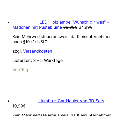
LED-Holzlampe "Wünsch dir was" –
Ursprünglicher
Aktueller
Mädchen mit Pusteblume
39,99
€
34,99
€
Preis
Preis
Kein Mehrwertsteuerausweis, da Kleinunternehmer
war:
ist:
nach §19 (1) UStG.
39,99€
34,99€.
zzgl.
Versandkosten
Lieferzeit:
3 - 5 Werktage
Vorrätig
Jumbo – Car Hauler von 3D Sets
19,99
€
Kein Mehrwertsteuerausweis, da Kleinunternehmer