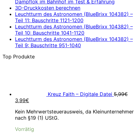
Dampflok im Bahnhof im Test & Erfahrung
3D-Druckkosten berechnen
Leuchtturm des Astronomen (BlueBrixx 104382) –
Teil 11: Bauschritte 1121-1200
Leuchtturm des Astronomen (BlueBrixx 104382) –
Teil 10: Bauschritte 1041-1120
Leuchtturm des Astronomen (BlueBrixx 104382) –
Teil 9: Bauschritte 951-1040
Top Produkte
Kreuz Faith – Digitale Datei
5,99
€
Ursprünglicher
Aktueller
3,99
€
Preis
Preis
Kein Mehrwertsteuerausweis, da Kleinunternehmer
war:
ist:
nach §19 (1) UStG.
5,99€
3,99€.
Vorrätig