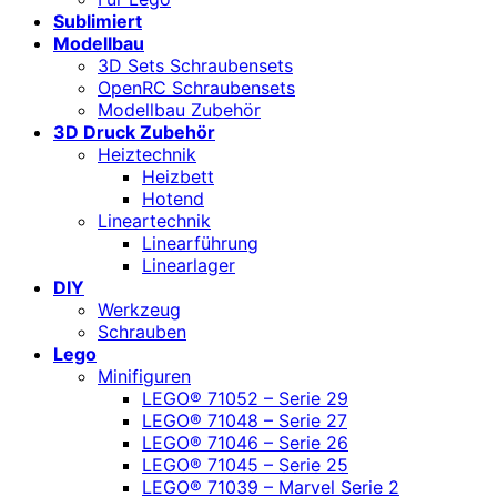
Sublimiert
Modellbau
3D Sets Schraubensets
OpenRC Schraubensets
Modellbau Zubehör
3D Druck Zubehör
Heiztechnik
Heizbett
Hotend
Lineartechnik
Linearführung
Linearlager
DIY
Werkzeug
Schrauben
Lego
Minifiguren
LEGO® 71052 – Serie 29
LEGO® 71048 – Serie 27
LEGO® 71046 – Serie 26
LEGO® 71045 – Serie 25
LEGO® 71039 – Marvel Serie 2