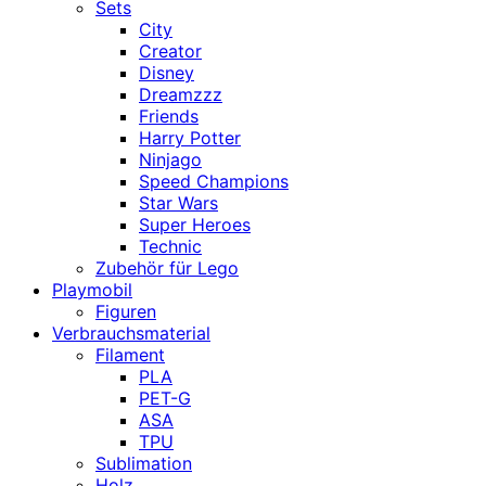
Sets
City
Creator
Disney
Dreamzzz
Friends
Harry Potter
Ninjago
Speed Champions
Star Wars
Super Heroes
Technic
Zubehör für Lego
Playmobil
Figuren
Verbrauchsmaterial
Filament
PLA
PET-G
ASA
TPU
Sublimation
Holz