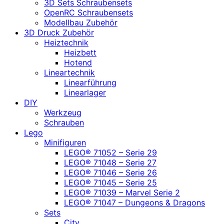
3D Sets Schraubensets
OpenRC Schraubensets
Modellbau Zubehör
3D Druck Zubehör
Heiztechnik
Heizbett
Hotend
Lineartechnik
Linearführung
Linearlager
DIY
Werkzeug
Schrauben
Lego
Minifiguren
LEGO® 71052 – Serie 29
LEGO® 71048 – Serie 27
LEGO® 71046 – Serie 26
LEGO® 71045 – Serie 25
LEGO® 71039 – Marvel Serie 2
LEGO® 71047 – Dungeons & Dragons
Sets
City