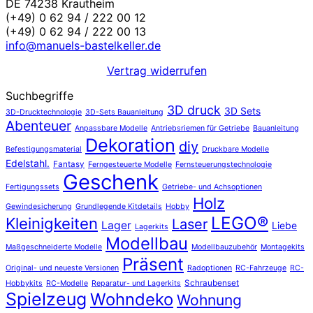
DE 74238 Krautheim
(+49) 0 62 94 / 222 00 12
(+49) 0 62 94 / 222 00 13
info@manuels-bastelkeller.de
Vertrag widerrufen
Suchbegriffe
3D druck
3D Sets
3D-Drucktechnologie
3D-Sets Bauanleitung
Abenteuer
Anpassbare Modelle
Antriebsriemen für Getriebe
Bauanleitung
Dekoration
diy
Befestigungsmaterial
Druckbare Modelle
Edelstahl.
Fantasy
Ferngesteuerte Modelle
Fernsteuerungstechnologie
Geschenk
Fertigungssets
Getriebe- und Achsoptionen
Holz
Gewindesicherung
Grundlegende Kitdetails
Hobby
LEGO®
Kleinigkeiten
Laser
Lager
Liebe
Lagerkits
Modellbau
Maßgeschneiderte Modelle
Modellbauzubehör
Montagekits
Präsent
Original- und neueste Versionen
Radoptionen
RC-Fahrzeuge
RC-
Schraubenset
Hobbykits
RC-Modelle
Reparatur- und Lagerkits
Spielzeug
Wohndeko
Wohnung