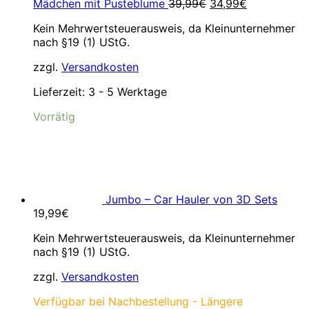
Ursprünglicher
Aktueller
Mädchen mit Pusteblume
39,99
€
34,99
€
Preis
Preis
Kein Mehrwertsteuerausweis, da Kleinunternehmer
war:
ist:
nach §19 (1) UStG.
39,99€
34,99€.
zzgl.
Versandkosten
Lieferzeit:
3 - 5 Werktage
Vorrätig
Jumbo – Car Hauler von 3D Sets
19,99
€
Kein Mehrwertsteuerausweis, da Kleinunternehmer
nach §19 (1) UStG.
zzgl.
Versandkosten
Verfügbar bei Nachbestellung - Längere