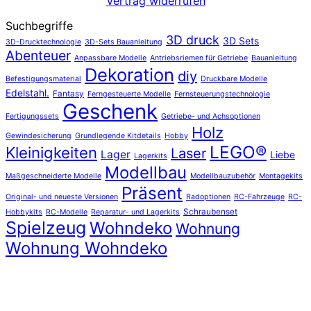
Vertrag widerrufen
Suchbegriffe
3D druck
3D Sets
3D-Drucktechnologie
3D-Sets Bauanleitung
Abenteuer
Anpassbare Modelle
Antriebsriemen für Getriebe
Bauanleitung
Dekoration
diy
Befestigungsmaterial
Druckbare Modelle
Edelstahl.
Fantasy
Ferngesteuerte Modelle
Fernsteuerungstechnologie
Geschenk
Fertigungssets
Getriebe- und Achsoptionen
Holz
Gewindesicherung
Grundlegende Kitdetails
Hobby
LEGO®
Kleinigkeiten
Laser
Lager
Liebe
Lagerkits
Modellbau
Maßgeschneiderte Modelle
Modellbauzubehör
Montagekits
Präsent
Original- und neueste Versionen
Radoptionen
RC-Fahrzeuge
RC-
Schraubenset
Hobbykits
RC-Modelle
Reparatur- und Lagerkits
Spielzeug
Wohndeko
Wohnung
Wohnung Wohndeko