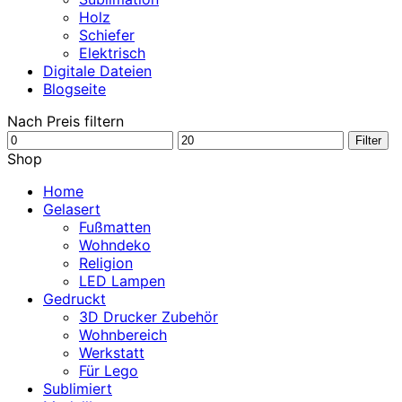
Holz
Schiefer
Elektrisch
Digitale Dateien
Blogseite
Nach Preis filtern
Min.
Max.
Filter
Preis
Preis
Shop
Home
Gelasert
Fußmatten
Wohndeko
Religion
LED Lampen
Gedruckt
3D Drucker Zubehör
Wohnbereich
Werkstatt
Für Lego
Sublimiert