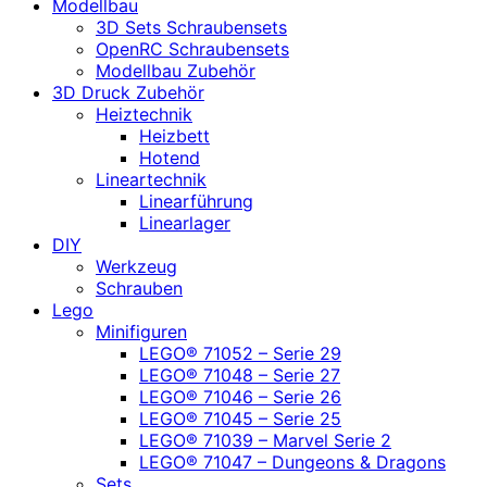
Modellbau
3D Sets Schraubensets
OpenRC Schraubensets
Modellbau Zubehör
3D Druck Zubehör
Heiztechnik
Heizbett
Hotend
Lineartechnik
Linearführung
Linearlager
DIY
Werkzeug
Schrauben
Lego
Minifiguren
LEGO® 71052 – Serie 29
LEGO® 71048 – Serie 27
LEGO® 71046 – Serie 26
LEGO® 71045 – Serie 25
LEGO® 71039 – Marvel Serie 2
LEGO® 71047 – Dungeons & Dragons
Sets