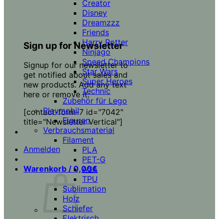
Creator
Disney
Dreamzzz
Friends
Harry Potter
Sign up for Newsletter
Ninjago
Speed Champions
Signup for our newsletter to
Star Wars
get notified about sales and
Super Heroes
new products. Add any text
Technic
here or remove it.
Zubehör für Lego
Playmobil
[contact-form-7 id="7042"
Figuren
title="Newsletter Vertical"]
Verbrauchsmaterial
Filament
Anmelden
PLA
PET-G
Warenkorb /
0,00
€
ASA
TPU
Sublimation
Holz
Schiefer
Elektrisch