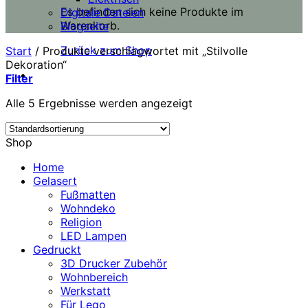
Es befinden sich keine Produkte im
Digitale Dateien
Warenkorb.
Blogseite
Zurück zum Shop
Start
/
Produkte verschlagwortet mit „Stilvolle
Dekoration“
Filter
Alle 5 Ergebnisse werden angezeigt
Shop
Home
Gelasert
Fußmatten
Wohndeko
Religion
LED Lampen
Gedruckt
3D Drucker Zubehör
Wohnbereich
Werkstatt
Für Lego