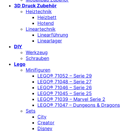
3D Druck Zubehör
Heiztechnik
Heizbett
Hotend
Lineartechnik
Linearführung
Linearlager
DIY
Werkzeug
Schrauben
Lego
Minifiguren
LEGO® 71052 – Serie 29
LEGO® 71048 – Serie 27
LEGO® 71046 – Serie 26
LEGO® 71045 – Serie 25
LEGO® 71039 – Marvel Serie 2
LEGO® 71047 – Dungeons & Dragons
Sets
City
Creator
Disney