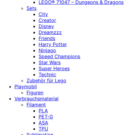
LEGO® 71047 – Dungeons & Dragons
Sets
City
Creator
Disney
Dreamzzz
Friends
Harry Potter
Ninjago
Speed Champions
Star Wars
Super Heroes
Technic
Zubehör für Lego
Playmobil
Figuren
Verbrauchsmaterial
Filament
PLA
PET-G
ASA
TPU
Sublimation