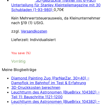
3D-gedruckte Trenner mit 6-Fach
Unterteilung für Stanley Kleinteilemagazine mit 30
Schubladen (1-93-980)
0,70
€
Kein Mehrwertsteuerausweis, da Kleinunternehmer
nach §19 (1) UStG.
zzgl.
Versandkosten
Lieferzeit:
Individualisiert
You save
(
%)
Vorrätig
Meine Blogbeiträge
Diamond Painting Zug (ParNarZar, 30×40) –
Dampflok im Bahnhof im Test & Erfahrung
3D-Druckkosten berechnen
Leuchtturm des Astronomen (BlueBrixx 104382) –
Teil 11: Bauschritte 1121-1200
Leuchtturm des Astronomen (BlueBrixx 104382) –