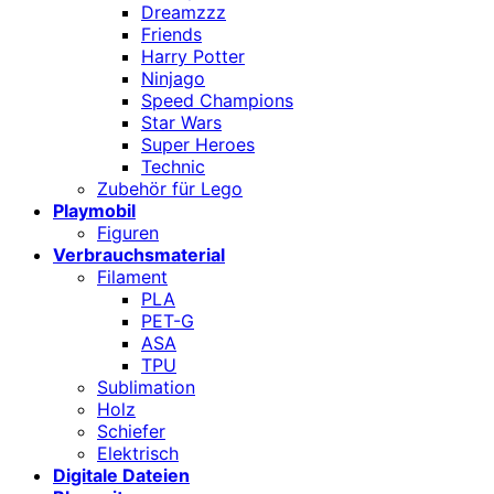
Dreamzzz
Friends
Harry Potter
Ninjago
Speed Champions
Star Wars
Super Heroes
Technic
Zubehör für Lego
Playmobil
Figuren
Verbrauchsmaterial
Filament
PLA
PET-G
ASA
TPU
Sublimation
Holz
Schiefer
Elektrisch
Digitale Dateien