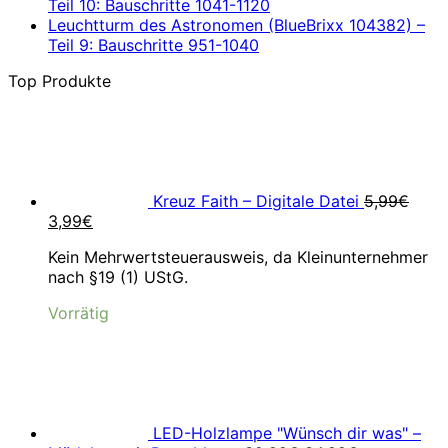
Teil 10: Bauschritte 1041-1120
Leuchtturm des Astronomen (BlueBrixx 104382) –
Teil 9: Bauschritte 951-1040
Top Produkte
Kreuz Faith – Digitale Datei
5,99
€
Ursprünglicher
Aktueller
3,99
€
Preis
Preis
Kein Mehrwertsteuerausweis, da Kleinunternehmer
war:
ist:
nach §19 (1) UStG.
5,99€
3,99€.
Vorrätig
LED-Holzlampe "Wünsch dir was" –