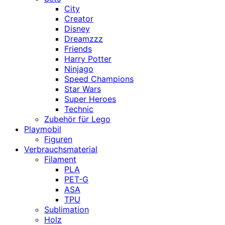
City
Creator
Disney
Dreamzzz
Friends
Harry Potter
Ninjago
Speed Champions
Star Wars
Super Heroes
Technic
Zubehör für Lego
Playmobil
Figuren
Verbrauchsmaterial
Filament
PLA
PET-G
ASA
TPU
Sublimation
Holz