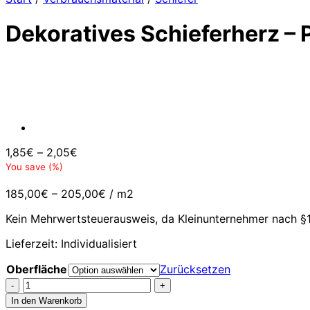
Dekoratives Schieferherz – P
1,85
€
–
2,05
€
You save
(
%)
185,00
€
–
205,00
€
/
m2
Kein Mehrwertsteuerausweis, da Kleinunternehmer nach §1
Lieferzeit:
Individualisiert
Oberfläche
Zurücksetzen
Dekoratives
Schieferherz
In den Warenkorb