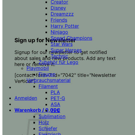
Creator
Disney
Dreamzzz
Friends
Harry Potter
Ninjago
Speed Champions
Sign up for Newsletter
Star Wars
Super Heroes
Signup for our newsletter to get notified
Technic
about sales and new products. Add any text
Zubehör für Lego
here or remove it.
Playmobil
Figuren
[contact-form-7 id="7042" title="Newsletter
Verbrauchsmaterial
Vertical"]
Filament
PLA
Anmelden
PET-G
ASA
Warenkorb /
0,00
€
TPU
Sublimation
Holz
Schiefer
Elektrisch