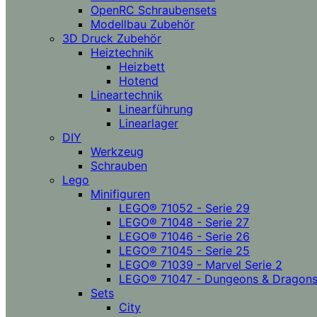
OpenRC Schraubensets
Modellbau Zubehör
3D Druck Zubehör
Heiztechnik
Heizbett
Hotend
Lineartechnik
Linearführung
Linearlager
DIY
Werkzeug
Schrauben
Lego
Minifiguren
LEGO® 71052 - Serie 29
LEGO® 71048 - Serie 27
LEGO® 71046 - Serie 26
LEGO® 71045 - Serie 25
LEGO® 71039 - Marvel Serie 2
LEGO® 71047 - Dungeons & Dragon
Sets
City