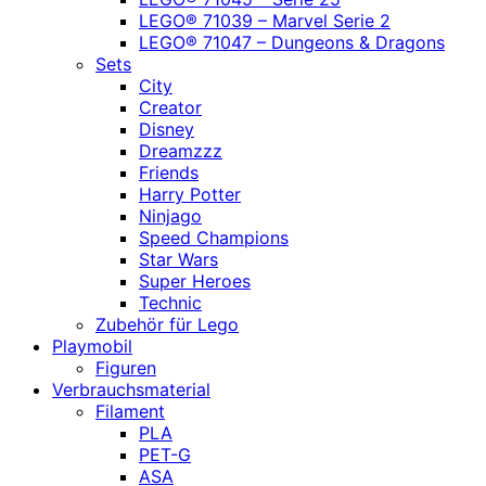
LEGO® 71039 – Marvel Serie 2
LEGO® 71047 – Dungeons & Dragons
Sets
City
Creator
Disney
Dreamzzz
Friends
Harry Potter
Ninjago
Speed Champions
Star Wars
Super Heroes
Technic
Zubehör für Lego
Playmobil
Figuren
Verbrauchsmaterial
Filament
PLA
PET-G
ASA