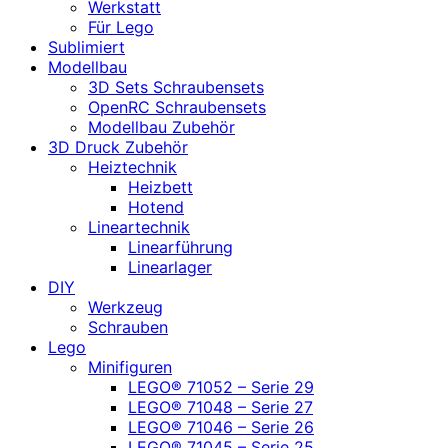
Werkstatt
Für Lego
Sublimiert
Modellbau
3D Sets Schraubensets
OpenRC Schraubensets
Modellbau Zubehör
3D Druck Zubehör
Heiztechnik
Heizbett
Hotend
Lineartechnik
Linearführung
Linearlager
DIY
Werkzeug
Schrauben
Lego
Minifiguren
LEGO® 71052 – Serie 29
LEGO® 71048 – Serie 27
LEGO® 71046 – Serie 26
LEGO® 71045 – Serie 25