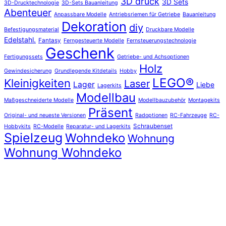
3D druck
3D Sets
3D-Drucktechnologie
3D-Sets Bauanleitung
Abenteuer
Anpassbare Modelle
Antriebsriemen für Getriebe
Bauanleitung
Dekoration
diy
Befestigungsmaterial
Druckbare Modelle
Edelstahl.
Fantasy
Ferngesteuerte Modelle
Fernsteuerungstechnologie
Geschenk
Fertigungssets
Getriebe- und Achsoptionen
Holz
Gewindesicherung
Grundlegende Kitdetails
Hobby
LEGO®
Kleinigkeiten
Laser
Lager
Liebe
Lagerkits
Modellbau
Maßgeschneiderte Modelle
Modellbauzubehör
Montagekits
Präsent
Original- und neueste Versionen
Radoptionen
RC-Fahrzeuge
RC-
Schraubenset
Hobbykits
RC-Modelle
Reparatur- und Lagerkits
Spielzeug
Wohndeko
Wohnung
Wohnung Wohndeko