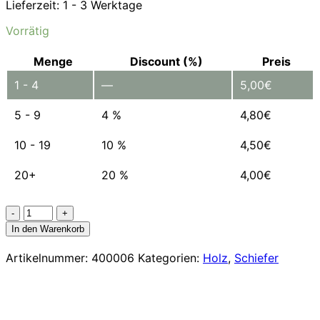
Lieferzeit:
1 - 3 Werktage
Vorrätig
Menge
Discount (%)
Preis
1 - 4
—
5,00
€
5 - 9
4 %
4,80
€
10 - 19
10 %
4,50
€
20+
20 %
4,00
€
Aufbewahrungsbox
für
In den Warenkorb
Untersetzer
10x10cm
Artikelnummer:
400006
Kategorien:
Holz
,
Schiefer
Menge