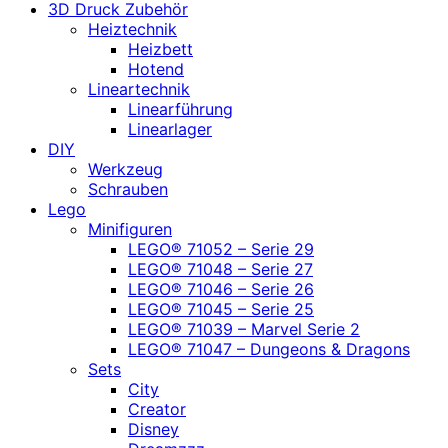
3D Druck Zubehör
Heiztechnik
Heizbett
Hotend
Lineartechnik
Linearführung
Linearlager
DIY
Werkzeug
Schrauben
Lego
Minifiguren
LEGO® 71052 – Serie 29
LEGO® 71048 – Serie 27
LEGO® 71046 – Serie 26
LEGO® 71045 – Serie 25
LEGO® 71039 – Marvel Serie 2
LEGO® 71047 – Dungeons & Dragons
Sets
City
Creator
Disney