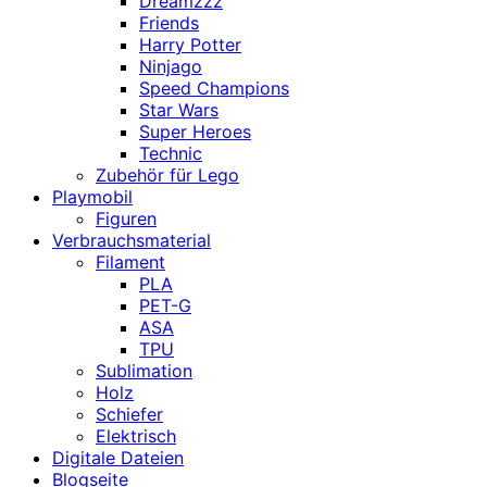
Dreamzzz
Friends
Harry Potter
Ninjago
Speed Champions
Star Wars
Super Heroes
Technic
Zubehör für Lego
Playmobil
Figuren
Verbrauchsmaterial
Filament
PLA
PET-G
ASA
TPU
Sublimation
Holz
Schiefer
Elektrisch
Digitale Dateien
Blogseite