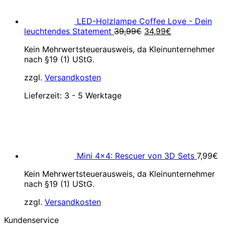
LED-Holzlampe Coffee Love - Dein
Ursprünglicher
Aktueller
leuchtendes Statement
39,99
€
34,99
€
Preis
Preis
Kein Mehrwertsteuerausweis, da Kleinunternehmer
war:
ist:
nach §19 (1) UStG.
39,99€
34,99€.
zzgl.
Versandkosten
Lieferzeit:
3 - 5 Werktage
Mini 4×4: Rescuer von 3D Sets
7,99
€
Kein Mehrwertsteuerausweis, da Kleinunternehmer
nach §19 (1) UStG.
zzgl.
Versandkosten
Kundenservice