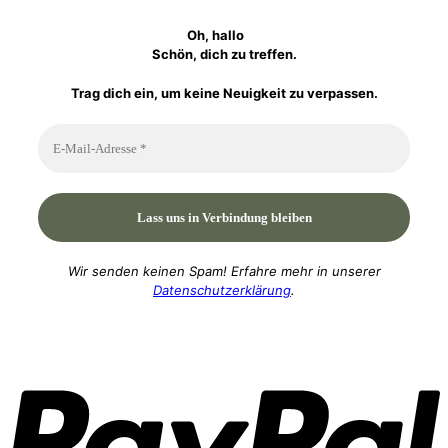
Oh, hallo
Schön, dich zu treffen.
Trag dich ein, um keine Neuigkeit zu verpassen.
Wir senden keinen Spam! Erfahre mehr in unserer
Datenschutzerklärung
.
P