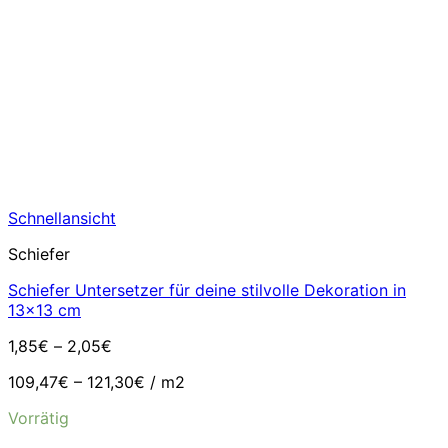
Schnellansicht
Schiefer
Schiefer Untersetzer für deine stilvolle Dekoration in
13×13 cm
1,85
€
–
2,05
€
109,47
€
–
121,30
€
/
m2
Vorrätig