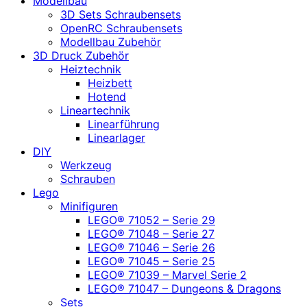
Modellbau
3D Sets Schraubensets
OpenRC Schraubensets
Modellbau Zubehör
3D Druck Zubehör
Heiztechnik
Heizbett
Hotend
Lineartechnik
Linearführung
Linearlager
DIY
Werkzeug
Schrauben
Lego
Minifiguren
LEGO® 71052 – Serie 29
LEGO® 71048 – Serie 27
LEGO® 71046 – Serie 26
LEGO® 71045 – Serie 25
LEGO® 71039 – Marvel Serie 2
LEGO® 71047 – Dungeons & Dragons
Sets