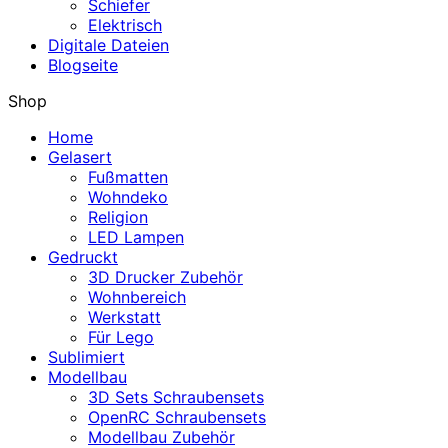
Schiefer
Elektrisch
Digitale Dateien
Blogseite
Shop
Home
Gelasert
Fußmatten
Wohndeko
Religion
LED Lampen
Gedruckt
3D Drucker Zubehör
Wohnbereich
Werkstatt
Für Lego
Sublimiert
Modellbau
3D Sets Schraubensets
OpenRC Schraubensets
Modellbau Zubehör