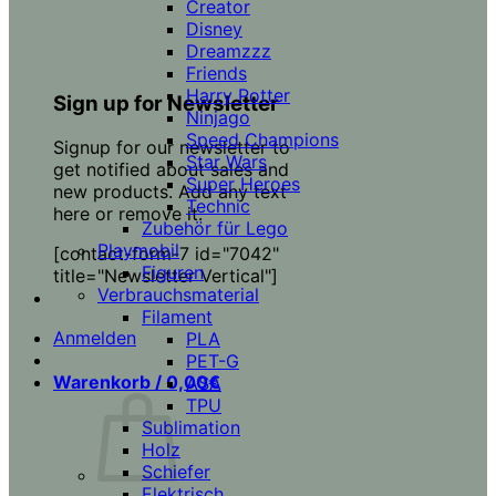
Creator
Disney
Dreamzzz
Friends
Harry Potter
Sign up for Newsletter
Ninjago
Speed Champions
Signup for our newsletter to
Star Wars
get notified about sales and
Super Heroes
new products. Add any text
Technic
here or remove it.
Zubehör für Lego
Playmobil
[contact-form-7 id="7042"
Figuren
title="Newsletter Vertical"]
Verbrauchsmaterial
Filament
Anmelden
PLA
PET-G
Warenkorb /
0,00
€
ASA
TPU
Sublimation
Holz
Schiefer
Elektrisch