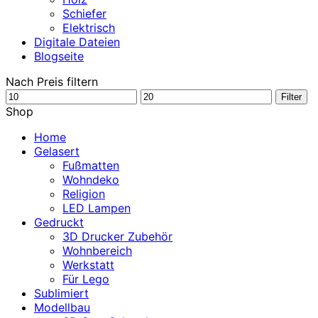
Schiefer
Elektrisch
Digitale Dateien
Blogseite
Nach Preis filtern
Min.
Max.
Filter
Preis
Preis
Shop
Home
Gelasert
Fußmatten
Wohndeko
Religion
LED Lampen
Gedruckt
3D Drucker Zubehör
Wohnbereich
Werkstatt
Für Lego
Sublimiert
Modellbau