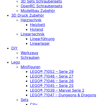
3D Sets Schraubensets
OpenRC Schraubensets
Modellbau Zubehör
3D Druck Zubehör
Heiztechnik
Heizbett
Hotend
Lineartechnik
Linearführung
Linearlager
DIY
Werkzeug
Schrauben
Lego
Minifiguren
LEGO® 71052 – Serie 29
LEGO® 71048 – Serie 27
LEGO® 71046 – Serie 26
LEGO® 71045 – Serie 25
LEGO® 71039 – Marvel Serie 2
LEGO® 71047 – Dungeons & Dragons
Sets
City