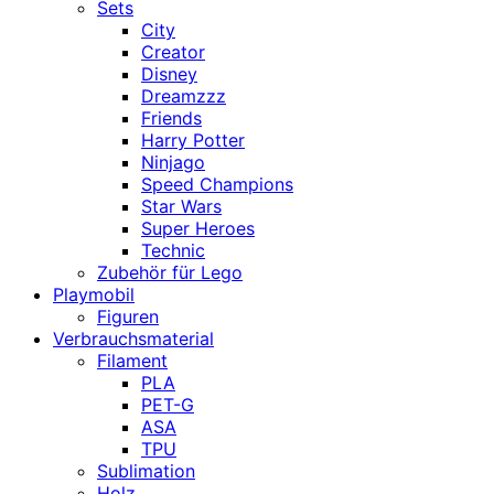
Sets
City
Creator
Disney
Dreamzzz
Friends
Harry Potter
Ninjago
Speed Champions
Star Wars
Super Heroes
Technic
Zubehör für Lego
Playmobil
Figuren
Verbrauchsmaterial
Filament
PLA
PET-G
ASA
TPU
Sublimation
Holz