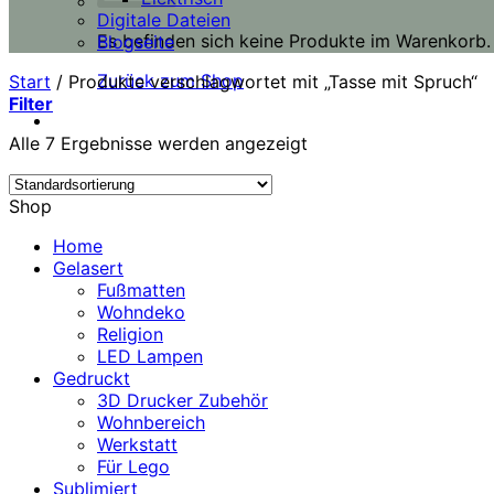
Digitale Dateien
Es befinden sich keine Produkte im Warenkorb.
Blogseite
Zurück zum Shop
Start
/
Produkte verschlagwortet mit „Tasse mit Spruch“
Filter
Alle 7 Ergebnisse werden angezeigt
Shop
Home
Gelasert
Fußmatten
Wohndeko
Religion
LED Lampen
Gedruckt
3D Drucker Zubehör
Wohnbereich
Werkstatt
Für Lego
Sublimiert