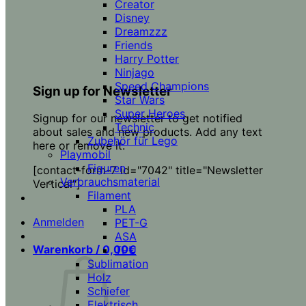
Creator
Disney
Dreamzzz
Friends
Harry Potter
Ninjago
Speed Champions
Sign up for Newsletter
Star Wars
Super Heroes
Signup for our newsletter to get notified
Technic
about sales and new products. Add any text
Zubehör für Lego
here or remove it.
Playmobil
Figuren
[contact-form-7 id="7042" title="Newsletter
Verbrauchsmaterial
Vertical"]
Filament
PLA
Anmelden
PET-G
ASA
Warenkorb /
0,00
€
TPU
Sublimation
Holz
Schiefer
Elektrisch