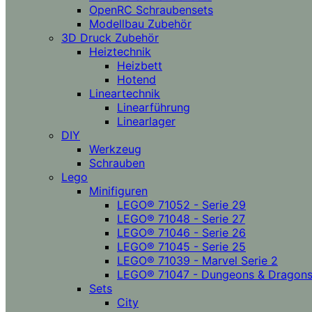
OpenRC Schraubensets
Modellbau Zubehör
3D Druck Zubehör
Heiztechnik
Heizbett
Hotend
Lineartechnik
Linearführung
Linearlager
DIY
Werkzeug
Schrauben
Lego
Minifiguren
LEGO® 71052 - Serie 29
LEGO® 71048 - Serie 27
LEGO® 71046 - Serie 26
LEGO® 71045 - Serie 25
LEGO® 71039 - Marvel Serie 2
LEGO® 71047 - Dungeons & Dragon
Sets
City