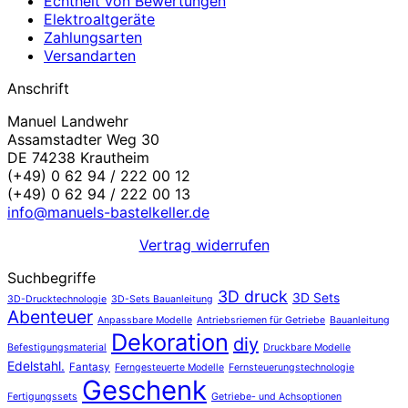
Echtheit von Bewertungen
Elektroaltgeräte
Zahlungsarten
Versandarten
Anschrift
Manuel Landwehr
Assamstadter Weg 30
DE 74238 Krautheim
(+49) 0 62 94 / 222 00 12
(+49) 0 62 94 / 222 00 13
info@manuels-bastelkeller.de
Vertrag widerrufen
Suchbegriffe
3D druck
3D Sets
3D-Drucktechnologie
3D-Sets Bauanleitung
Abenteuer
Anpassbare Modelle
Antriebsriemen für Getriebe
Bauanleitung
Dekoration
diy
Befestigungsmaterial
Druckbare Modelle
Edelstahl.
Fantasy
Ferngesteuerte Modelle
Fernsteuerungstechnologie
Geschenk
Fertigungssets
Getriebe- und Achsoptionen