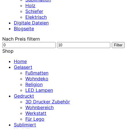
Holz
Schiefer
Elektrisch
Digitale Dateien
Blogseite
Nach Preis filtern
Min.
Max.
Filter
Preis
Preis
Shop
Home
Gelasert
Fußmatten
Wohndeko
Religion
LED Lampen
Gedruckt
3D Drucker Zubehör
Wohnbereich
Werkstatt
Für Lego
Sublimiert