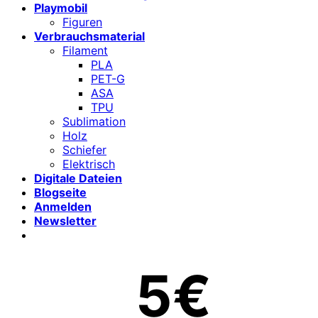
Playmobil
Figuren
Verbrauchsmaterial
Filament
PLA
PET-G
ASA
TPU
Sublimation
Holz
Schiefer
Elektrisch
Digitale Dateien
Blogseite
Anmelden
Newsletter
5€