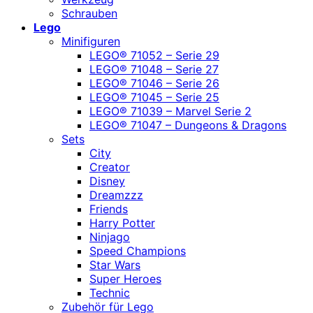
Schrauben
Lego
Minifiguren
LEGO® 71052 – Serie 29
LEGO® 71048 – Serie 27
LEGO® 71046 – Serie 26
LEGO® 71045 – Serie 25
LEGO® 71039 – Marvel Serie 2
LEGO® 71047 – Dungeons & Dragons
Sets
City
Creator
Disney
Dreamzzz
Friends
Harry Potter
Ninjago
Speed Champions
Star Wars
Super Heroes
Technic
Zubehör für Lego