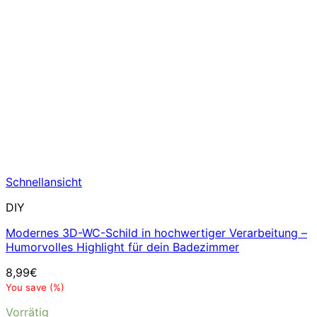
Schnellansicht
DIY
Modernes 3D-WC-Schild in hochwertiger Verarbeitung –
Humorvolles Highlight für dein Badezimmer
8,99
€
You save
(
%)
Vorrätig