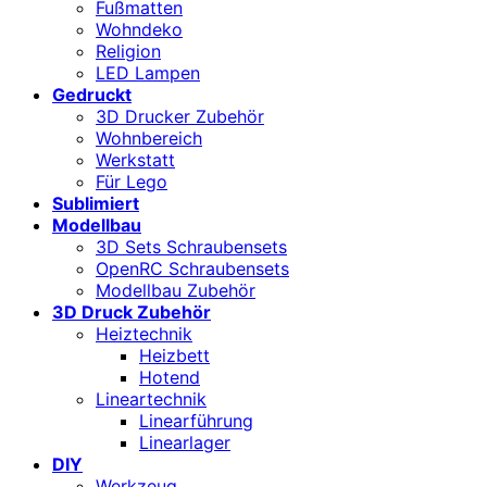
Fußmatten
Wohndeko
Religion
LED Lampen
Gedruckt
3D Drucker Zubehör
Wohnbereich
Werkstatt
Für Lego
Sublimiert
Modellbau
3D Sets Schraubensets
OpenRC Schraubensets
Modellbau Zubehör
3D Druck Zubehör
Heiztechnik
Heizbett
Hotend
Lineartechnik
Linearführung
Linearlager
DIY
Werkzeug