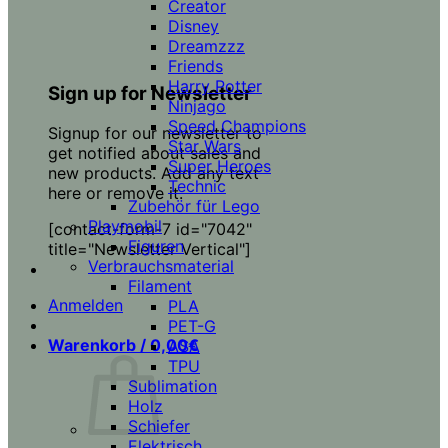
Creator
Disney
Dreamzzz
Friends
Harry Potter
Sign up for Newsletter
Ninjago
Speed Champions
Signup for our newsletter to
Star Wars
get notified about sales and
Super Heroes
new products. Add any text
Technic
here or remove it.
Zubehör für Lego
Playmobil
[contact-form-7 id="7042"
Figuren
title="Newsletter Vertical"]
Verbrauchsmaterial
Filament
Anmelden
PLA
PET-G
Warenkorb /
0,00
€
ASA
TPU
Sublimation
Holz
Schiefer
Elektrisch