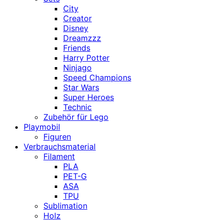
City
Creator
Disney
Dreamzzz
Friends
Harry Potter
Ninjago
Speed Champions
Star Wars
Super Heroes
Technic
Zubehör für Lego
Playmobil
Figuren
Verbrauchsmaterial
Filament
PLA
PET-G
ASA
TPU
Sublimation
Holz