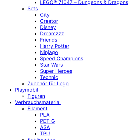
LEGO® 71047 – Dungeons & Dragons
Sets
City
Creator
Disney
Dreamzzz
Friends
Harry Potter
Ninjago
Speed Champions
Star Wars
Super Heroes
Technic
Zubehör für Lego
Playmobil
Figuren
Verbrauchsmaterial
Filament
PLA
PET-G
ASA
TPU
Sublimation