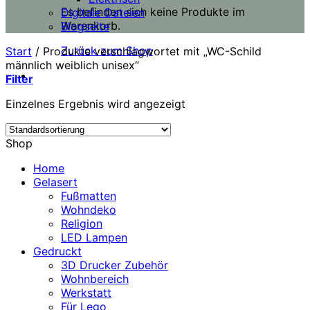
Es befinden sich keine Produkte im
Digitale Dateien
Warenkorb.
Blogseite
Zurück zum Shop
Start
/
Produkte verschlagwortet mit „WC-Schild
männlich weiblich unisex“
Filter
Einzelnes Ergebnis wird angezeigt
Shop
Home
Gelasert
Fußmatten
Wohndeko
Religion
LED Lampen
Gedruckt
3D Drucker Zubehör
Wohnbereich
Werkstatt
Für Lego