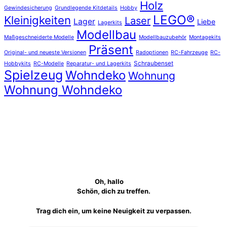
Holz
Gewindesicherung
Grundlegende Kitdetails
Hobby
LEGO®
Kleinigkeiten
Laser
Lager
Liebe
Lagerkits
Modellbau
Maßgeschneiderte Modelle
Modellbauzubehör
Montagekits
Präsent
Original- und neueste Versionen
Radoptionen
RC-Fahrzeuge
RC-
Schraubenset
Hobbykits
RC-Modelle
Reparatur- und Lagerkits
Spielzeug
Wohndeko
Wohnung
Wohnung Wohndeko
Oh, hallo
Schön, dich zu treffen.
Trag dich ein, um keine Neuigkeit zu verpassen.