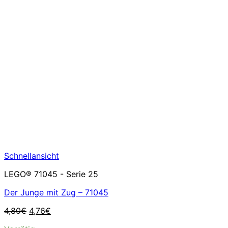
Schnellansicht
LEGO® 71045 - Serie 25
Der Junge mit Zug – 71045
Ursprünglicher
Aktueller
4,80
€
4,76
€
Preis
Preis