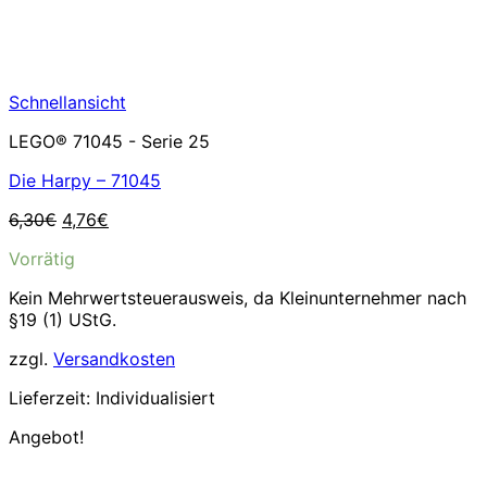
Schnellansicht
LEGO® 71045 - Serie 25
Die Harpy – 71045
Ursprünglicher
Aktueller
6,30
€
4,76
€
Preis
Preis
Vorrätig
war:
ist:
6,30€
4,76€.
Kein Mehrwertsteuerausweis, da Kleinunternehmer nach
§19 (1) UStG.
zzgl.
Versandkosten
Lieferzeit:
Individualisiert
Angebot!