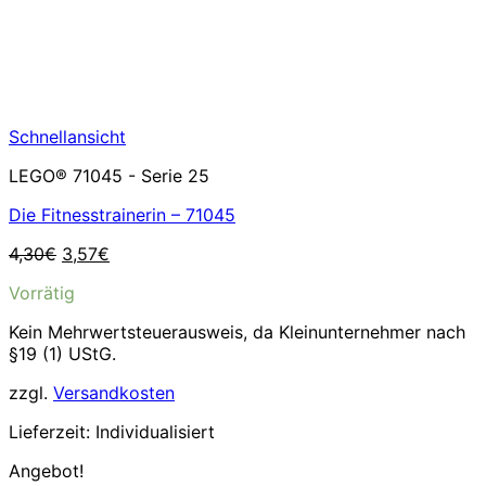
Schnellansicht
LEGO® 71045 - Serie 25
Die Fitnesstrainerin – 71045
Ursprünglicher
Aktueller
4,30
€
3,57
€
Preis
Preis
Vorrätig
war:
ist:
4,30€
3,57€.
Kein Mehrwertsteuerausweis, da Kleinunternehmer nach
§19 (1) UStG.
zzgl.
Versandkosten
Lieferzeit:
Individualisiert
Angebot!