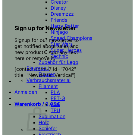
Creator
Disney
Dreamzzz
Friends
Harry Potter
Sign up for Newsletter
Ninjago
Speed Champions
Signup for our newsletter to
Star Wars
get notified about sales and
Super Heroes
new products. Add any text
Technic
here or remove it.
Zubehör für Lego
Playmobil
[contact-form-7 id="7042"
Figuren
title="Newsletter Vertical"]
Verbrauchsmaterial
Filament
Anmelden
PLA
PET-G
Warenkorb /
0,00
€
ASA
TPU
Sublimation
Holz
Schiefer
Elektrisch