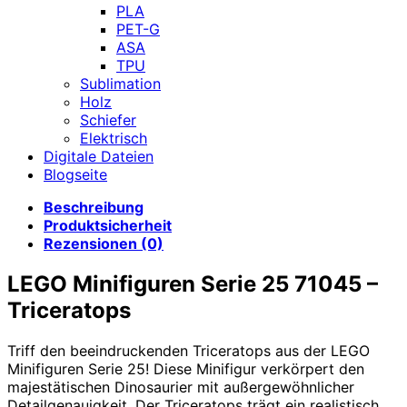
PLA
PET-G
ASA
TPU
Sublimation
Holz
Schiefer
Elektrisch
Digitale Dateien
Blogseite
Beschreibung
Produktsicherheit
Rezensionen (0)
LEGO Minifiguren Serie 25 71045 –
Triceratops
Triff den beeindruckenden Triceratops aus der LEGO
Minifiguren Serie 25! Diese Minifigur verkörpert den
majestätischen Dinosaurier mit außergewöhnlicher
Detailgenauigkeit. Der Triceratops trägt ein realistisch