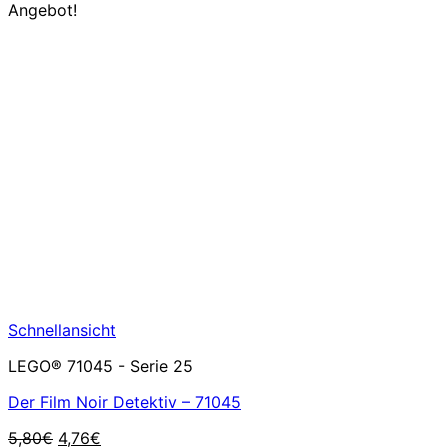
Angebot!
Schnellansicht
LEGO® 71045 - Serie 25
Der Film Noir Detektiv – 71045
Ursprünglicher
Aktueller
5,80
€
4,76
€