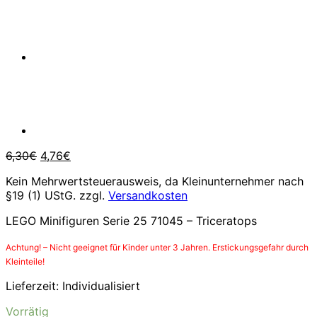
Ursprünglicher
Aktueller
6,30
€
4,76
€
Preis
Preis
Kein Mehrwertsteuerausweis, da Kleinunternehmer nach
war:
ist:
§19 (1) UStG.
zzgl.
Versandkosten
6,30€
4,76€.
LEGO Minifiguren Serie 25 71045 – Triceratops
Achtung! – Nicht geeignet für Kinder unter 3 Jahren. Erstickungsgefahr durch
Kleinteile!
Lieferzeit:
Individualisiert
Vorrätig