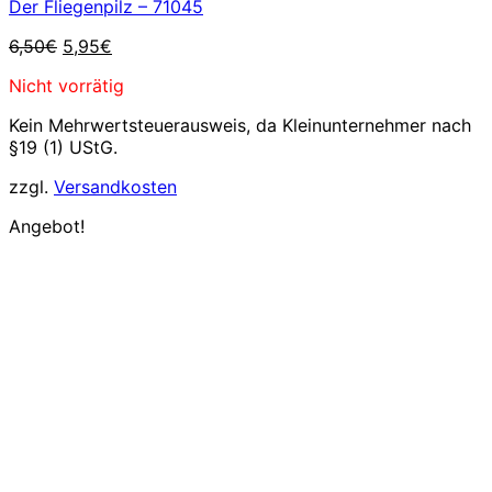
Der Fliegenpilz – 71045
Ursprünglicher
Aktueller
6,50
€
5,95
€
Preis
Preis
Nicht vorrätig
war:
ist:
6,50€
5,95€.
Kein Mehrwertsteuerausweis, da Kleinunternehmer nach
§19 (1) UStG.
zzgl.
Versandkosten
Angebot!