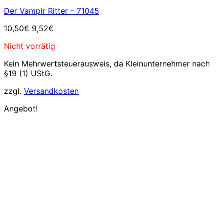
Der Vampir Ritter – 71045
Ursprünglicher
Aktueller
10,50
€
9,52
€
Preis
Preis
Nicht vorrätig
war:
ist:
10,50€
9,52€.
Kein Mehrwertsteuerausweis, da Kleinunternehmer nach
§19 (1) UStG.
zzgl.
Versandkosten
Angebot!