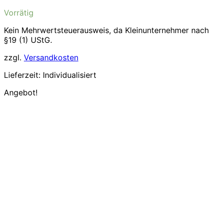
Preis
Preis
Vorrätig
war:
ist:
5,80€
4,76€.
Kein Mehrwertsteuerausweis, da Kleinunternehmer nach
§19 (1) UStG.
zzgl.
Versandkosten
Lieferzeit:
Individualisiert
Angebot!