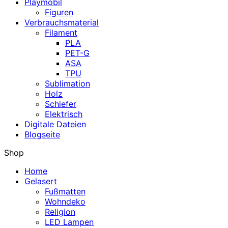
Playmobil
Figuren
Verbrauchsmaterial
Filament
PLA
PET-G
ASA
TPU
Sublimation
Holz
Schiefer
Elektrisch
Digitale Dateien
Blogseite
Shop
Home
Gelasert
Fußmatten
Wohndeko
Religion
LED Lampen