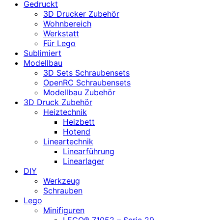
Gedruckt
3D Drucker Zubehör
Wohnbereich
Werkstatt
Für Lego
Sublimiert
Modellbau
3D Sets Schraubensets
OpenRC Schraubensets
Modellbau Zubehör
3D Druck Zubehör
Heiztechnik
Heizbett
Hotend
Lineartechnik
Linearführung
Linearlager
DIY
Werkzeug
Schrauben
Lego
Minifiguren
LEGO® 71052 – Serie 29