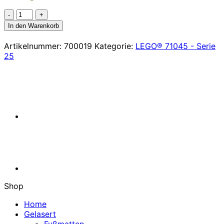
Der
Triceratops
In den Warenkorb
-
71045
Artikelnummer:
700019
Kategorie:
LEGO® 71045 - Serie
Menge
25
Shop
Home
Gelasert
Fußmatten