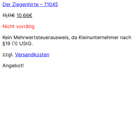
Der Ziegenhirte – 71045
Ursprünglicher
Aktueller
11,11
€
10,66
€
Preis
Preis
Nicht vorrätig
war:
ist:
11,11€
10,66€.
Kein Mehrwertsteuerausweis, da Kleinunternehmer nach
§19 (1) UStG.
zzgl.
Versandkosten
Angebot!