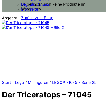
Es befinden sich keine Produkte im
Digitale Dateien
Warenkorb.
Blogseite
Zurück zum Shop
Angebot!
Start
/
Lego
/
Minifiguren
/
LEGO® 71045 - Serie 25
Der Triceratops – 71045