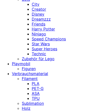
City
Creator
Disney
Dreamzzz
Friends
Harry Potter
Ninjago
Speed Champions
Star Wars
Super Heroes
Technic
Zubehör für Lego
Playmobil
Figuren
Verbrauchsmaterial
Filament
PLA
PET-G
ASA
TPU
Sublimation
Holz