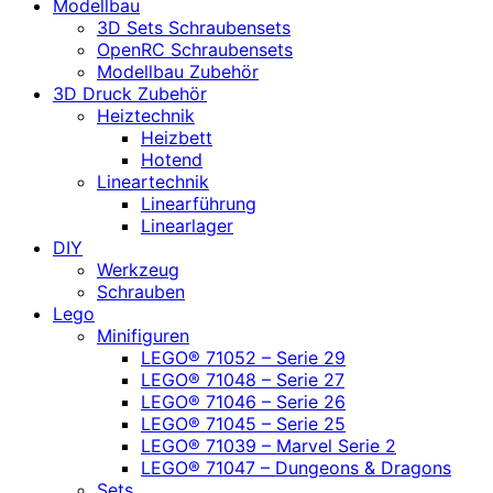
Modellbau
3D Sets Schraubensets
OpenRC Schraubensets
Modellbau Zubehör
3D Druck Zubehör
Heiztechnik
Heizbett
Hotend
Lineartechnik
Linearführung
Linearlager
DIY
Werkzeug
Schrauben
Lego
Minifiguren
LEGO® 71052 – Serie 29
LEGO® 71048 – Serie 27
LEGO® 71046 – Serie 26
LEGO® 71045 – Serie 25
LEGO® 71039 – Marvel Serie 2
LEGO® 71047 – Dungeons & Dragons
Sets