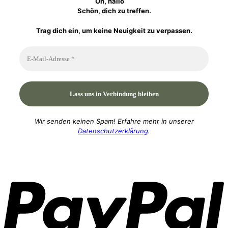
Oh, hallo
Schön, dich zu treffen.
Trag dich ein, um keine Neuigkeit zu verpassen.
Wir senden keinen Spam! Erfahre mehr in unserer
Datenschutzerklärung
.
P