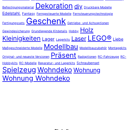
Dekoration
diy
Befestigungsmaterial
Druckbare Modelle
Edelstahl.
Fantasy
Ferngesteuerte Modelle
Fernsteuerungstechnologie
Geschenk
Fertigungssets
Getriebe- und Achsoptionen
Holz
Gewindesicherung
Grundlegende Kitdetails
Hobby
LEGO®
Kleinigkeiten
Laser
Lager
Liebe
Lagerkits
Modellbau
Maßgeschneiderte Modelle
Modellbauzubehör
Montagekits
Präsent
Original- und neueste Versionen
Radoptionen
RC-Fahrzeuge
RC-
Schraubenset
Hobbykits
RC-Modelle
Reparatur- und Lagerkits
Spielzeug
Wohndeko
Wohnung
Wohnung Wohndeko