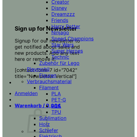
Creator
Disney
Dreamzzz
Friends
Harry Potter
Sign up for Newsletter
Ninjago
Speed Champions
Signup for our newsletter to
Star Wars
get notified about sales and
Super Heroes
new products. Add any text
Technic
here or remove it.
Zubehör für Lego
Playmobil
[contact-form-7 id="7042"
Figuren
title="Newsletter Vertical"]
Verbrauchsmaterial
Filament
Anmelden
PLA
PET-G
Warenkorb /
0,00
€
ASA
TPU
Sublimation
Holz
Schiefer
Elektrisch