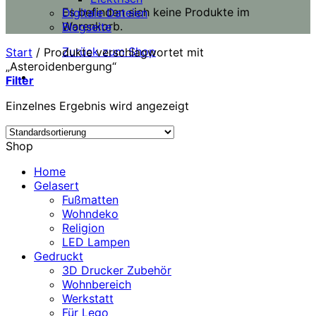
Es befinden sich keine Produkte im
Digitale Dateien
Warenkorb.
Blogseite
Zurück zum Shop
Start
/
Produkte verschlagwortet mit
„Asteroidenbergung“
Filter
Einzelnes Ergebnis wird angezeigt
Shop
Home
Gelasert
Fußmatten
Wohndeko
Religion
LED Lampen
Gedruckt
3D Drucker Zubehör
Wohnbereich
Werkstatt
Für Lego