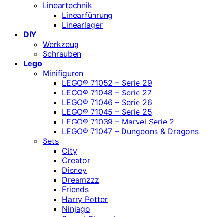
Lineartechnik
Linearführung
Linearlager
DIY
Werkzeug
Schrauben
Lego
Minifiguren
LEGO® 71052 – Serie 29
LEGO® 71048 – Serie 27
LEGO® 71046 – Serie 26
LEGO® 71045 – Serie 25
LEGO® 71039 – Marvel Serie 2
LEGO® 71047 – Dungeons & Dragons
Sets
City
Creator
Disney
Dreamzzz
Friends
Harry Potter
Ninjago