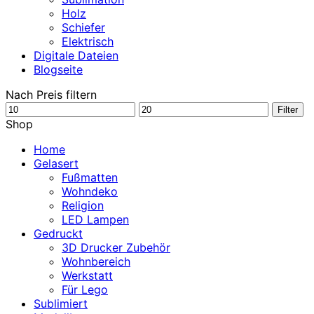
Holz
Schiefer
Elektrisch
Digitale Dateien
Blogseite
Nach Preis filtern
Min.
Max.
Filter
Preis
Preis
Shop
Home
Gelasert
Fußmatten
Wohndeko
Religion
LED Lampen
Gedruckt
3D Drucker Zubehör
Wohnbereich
Werkstatt
Für Lego
Sublimiert