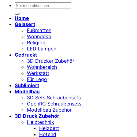
Suchen
nach:
Home
Gelasert
Fußmatten
Wohndeko
Religion
LED Lampen
Gedruckt
3D Drucker Zubehör
Wohnbereich
Werkstatt
Für Lego
Sublimiert
Modellbau
3D Sets Schraubensets
OpenRC Schraubensets
Modellbau Zubehör
3D Druck Zubehör
Heiztechnik
Heizbett
Hotend