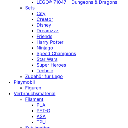
LEGO® 71047 – Dungeons & Dragons
Sets
City
Creator
Disney
Dreamzzz
Friends
Harry Potter
Ninjago
Speed Champions
Star Wars
Super Heroes
Technic
Zubehör für Lego
Playmobil
Figuren
Verbrauchsmaterial
Filament
PLA
PET-G
ASA
TPU
Sublimation